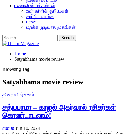
நமக்கான பாடல்
மணாவின் பக்கங்கள்
ஊர் சுற்றிக் குறிப்புகள்
சாப்பிட வாங்க
பரண்
மறக்க முடியாத முகங்கள்
Home
Satyabhama movie review
Browsing Tag
Satyabhama movie review
திரை விமர்சனம்
சத்யபாமா – காஜல் அகர்வால் ரசிகர்கள்
கொண்டாடலாம்!
admin
Jun 10, 2024
நாயகியை மட்டுமே முன்னிறுத்தும் திரைக்கதை என்பதால், சில