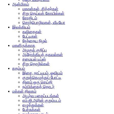
ஆன்மிகம்
மகான்கள், சித்தர்கள்
சிறு தெய்வக் கோயில்கள்
சோதிடம்
சொற்பொழிவுகள், வீடியோ
இலக்கியம்
கவிதைகள்
பேட்டிகள்
நேற்றைய நிழல்
மகளிருக்காக
அழகுக் குறிப்பு
ஆரோக்கியத் தகவல்கள்
சமையல் டிப்ஸ்
சிறு தொழில்கள்
கதம்பம்
இசை, நாட்டியம், ஓவியம்
குறுக்கெழுத்துப் போட்டி
தினம் ஒரு செய்தி
நம்பிக்கைத் தொடர்
மக்கள் திலகம்
அபூர்வ புகைப்படங்கள்
எம்.ஜி.ஆரின் குறும்படம்
எழுத்துக்கள்
பேச்சுக்கள்