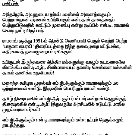
பார்ப்பார்.
அதேநேரம், அவனுடைய தர்மப் பலன்கள் அனைத்தையும்
பெற்றால்தான் கர்ணன் உயிர்போகும் என்பதால் தானத்தைப்
பெற்றுவிடுவதில் காட்டும் முனைப்பு என்று நடிப்பில் என்.டி. ராமராவ்
கொடி நாட்டியிருப்பார்.
ராமராவ் நடித்து 1951-ம் ஆண்டு வெளியாகி பெரும் வெற்றி பெற்ற
‘பாதாள பைரவி’ திரைப்படத்தை இந்த தலைமுறை மட்டுமல்ல,
எதிர்காலத் தலைமுறையும் ரசிக்கும்!
உயிருடன் இருந்தவரை ஆந்திர மக்களுக்கு வாழும் கடவுளாகவே
விளங்கிய என்.டி.ஆர்., சினிமாவையும் தாண்டி சென்னை மக்களின்
தாகம் தணிக்க உதவியவர்!
மறைந்த தமிழக முதல்வர் எம்.ஜி.ஆருக்கும் ராமராவுக்கும் பல
ஒற்றுமைகள் உண்டு. இருவரின் பெயரிலும் ராமன் உண்டு.
தமிழ் திரையுலகில் எம்.ஜி.ஆர். சூப்பர் ஸ்டார் என்றால் தெலுங்குத்
திரையுலகில் என்.டி.ஆர்! இருவருமே அரசியலில் ஈடுபட்டு மாநில
முதல்வரானவர்கள்!
எம்.ஜி.ஆருக்கும் என்.டி.ராமராவுக்கும் உள்ள நட்பும் நெருக்கமும்
நாடறிந்தது.