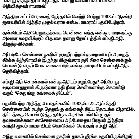
‘எனது குருநாதர் எம்.ஜி.ஆர்.’ என்று வெளிப்படையாகவே
அறிவித்தவர் ராமராவ்!
ஆந்திரா சட்டப்பேரவைத் தேர்தலில் வெற்றி பெற்று 1983-ம் ஆண்டு
ஜனவரியில் ஆந்திர முதல்வராக என்.டி. ராமராவ் பதவியேற்றார்.
தன்னிடம் ஆசிபெறுவதற்காக சென்னை வந்த என்.டி.ராமராவுக்கு
அவரை கவுரவிக்கும் விதமாக தனது தோட்டத்தில் எம்.ஜி.ஆர்.
விருந்தளித்தார்.
அப்படியே சென்னை நகரின் குடிநீர் பற்றாக்குறையையும் அதைத்
தீர்க்க ஆந்திராவில் இருந்து கிருஷ்ணா நதி நீரை சென்னைக்குக்
கொண்டு வரும் யோசனையையும் என்.டி.ராமராவிடம் எம்.ஜி.ஆர்.
தெரிவித்தார்.
எம்.ஜி.ஆர் சொன்னால் என்.டி.ஆரிடம் மறுப்பேது? அப்போது
உருவானதுதான் கிருஷ்ணா நதி நீரை சென்னைக்கு கொண்டு
வரும் ‘தெலுங்கு கங்கைத் திட்டம்’.
பதவியேற்ற அடுத்த 4 மாதங்களில் 1983,மே 25-ஆம் தேதி
சென்னையில் நடந்த தெலுங்கு கங்கைத் திட்ட தொடக்க விழாவில்,
திட்டத்தை செயல்படுத்த தமிழக அரசின் பங்கில் முதல்
தவணைக்கான காசோலையை அப்போதைய பிரதமர் இந்திரா
காந்தி மூலம் ராமராவிடம் கொடுக்கச் செய்தார் எம்.ஜி.ஆர்!
அந்த வகையில் சென்னை நகரின் தாகம் தீர்க்க உதவியிருக்கிறார்