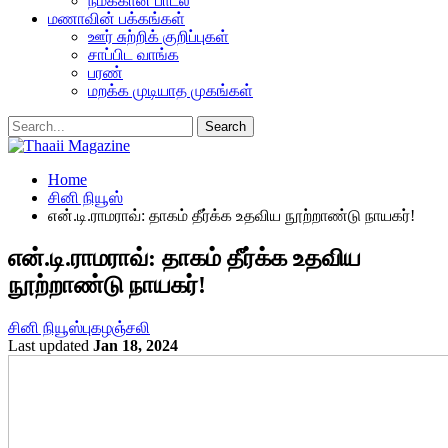
நமக்கான பாடல்
மணாவின் பக்கங்கள்
ஊர் சுற்றிக் குறிப்புகள்
சாப்பிட வாங்க
பரண்
மறக்க முடியாத முகங்கள்
Home
சினி நியூஸ்
என்.டி.ராமராவ்: தாகம் தீர்க்க உதவிய நூற்றாண்டு நாயகர்!
என்.டி.ராமராவ்: தாகம் தீர்க்க உதவிய
நூற்றாண்டு நாயகர்!
சினி நியூஸ்
புகழஞ்சலி
Last updated
Jan 18, 2024