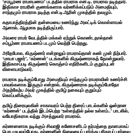
‘சம்பூர்ண ராமாயணம்’ படத்தில் ராமராக என்.டி. ராமராவ் நடித்தார்.
இதிகாச ராமரின் குணங்களாக வர்ணிக்கப்படும் அமைதியும்,
சாந்தமும் ராமராக நடித்த என்.டி.ஆரின் முகத்தில் தவழும்.
கதாபாத்திரத்தின் தன்மையை உணர்ந்து அலட்டிக் கொள்ளாமல்
ஆனால், ஆழமாக நடித்திருப்பார்.
அவரை ராமர் வேடத்தில் மக்கள் ஏற்றுக் கொண்டதால்தான்
சம்பூர்ண ராமாயணம் படமும் வெற்றி பெற்றது.
அதேபோல, கிருஷ்ணர் என்றாலும் ராமராவ்தான் கண் முன் நிற்பார்.
‘மாயா பஜார்’, ‘கர்ணன்’ படங்களில் கிருஷ்ணராகத் தோன்றுவார்.
இதிகாசப்படி கிருஷ்ணர் கொஞ்சம் எதிரிகளிடம் குறும்புடன்
விளையாடுவார்.
ராமராக நடிக்கும்போது அமைதியும் சாந்தமும் ராமராவின் உணர்ச்சி
பாவங்களாக இருகும் என்றால், கிருஷ்ணராக நடிக்கும்போதோ
அதற்கேற்ப அவர் முகத்தில் குமிழ் நகையும் குறும்பும்
கொப்பளிக்கும்.
தமிழ் திரையுலகின் சாகாவரம் பெற்ற திரைப் பாடல்களில் ஒன்றான
‘கர்ணன்’ படத்தில் இடம்பெற்ற ‘உள்ளத்தில் நல்ல உள்ளம்..’ பாடலில்,
வயோதிகராக வந்து அசத்துவார் ராமராவ்.
கர்ணனனாக நடிக்கும் சிவாஜி கணேசனிடம் தர்மத்தை தானமாகப்
பெற முயலும்போது, கர்ணனின் நிலையைப் பார்த்து பரிதாபப் பார்வை