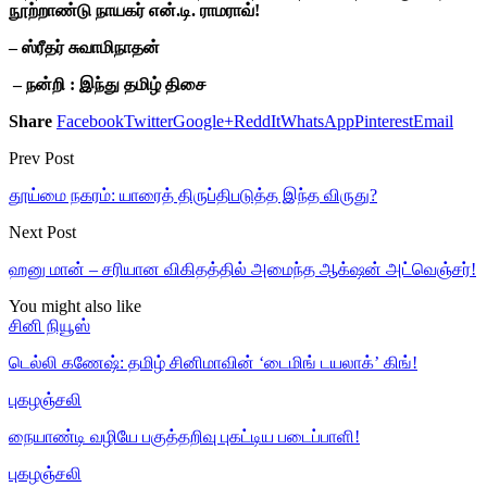
நூற்றாண்டு நாயகர் என்.டி. ராமராவ்!
– ஸ்ரீதர் சுவாமிநாதன்
– நன்றி : இந்து தமிழ் திசை
Share
Facebook
Twitter
Google+
ReddIt
WhatsApp
Pinterest
Email
Prev Post
தூய்மை நகரம்: யாரைத் திருப்திபடுத்த இந்த விருது?
Next Post
ஹனு மான் – சரியான விகிதத்தில் அமைந்த ஆக்‌ஷன் அட்வெஞ்சர்!
You might also like
சினி நியூஸ்
டெல்லி கணேஷ்: தமிழ் சினிமாவின் ‘டைமிங் டயலாக்’ கிங்!
புகழஞ்சலி
நையாண்டி வழியே பகுத்தறிவு புகட்டிய படைப்பாளி!
புகழஞ்சலி