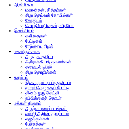
ஆன்மிகம்
மகான்கள், சித்தர்கள்
சிறு தெய்வக் கோயில்கள்
சோதிடம்
சொற்பொழிவுகள், வீடியோ
இலக்கியம்
கவிதைகள்
பேட்டிகள்
நேற்றைய நிழல்
மகளிருக்காக
அழகுக் குறிப்பு
ஆரோக்கியத் தகவல்கள்
சமையல் டிப்ஸ்
சிறு தொழில்கள்
கதம்பம்
இசை, நாட்டியம், ஓவியம்
குறுக்கெழுத்துப் போட்டி
தினம் ஒரு செய்தி
நம்பிக்கைத் தொடர்
மக்கள் திலகம்
அபூர்வ புகைப்படங்கள்
எம்.ஜி.ஆரின் குறும்படம்
எழுத்துக்கள்
பேச்சுக்கள்