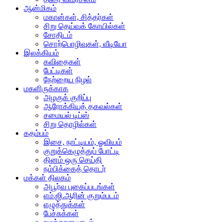
ஆன்மிகம்
மகான்கள், சித்தர்கள்
சிறு தெய்வக் கோயில்கள்
சோதிடம்
சொற்பொழிவுகள், வீடியோ
இலக்கியம்
கவிதைகள்
பேட்டிகள்
நேற்றைய நிழல்
மகளிருக்காக
அழகுக் குறிப்பு
ஆரோக்கியத் தகவல்கள்
சமையல் டிப்ஸ்
சிறு தொழில்கள்
கதம்பம்
இசை, நாட்டியம், ஓவியம்
குறுக்கெழுத்துப் போட்டி
தினம் ஒரு செய்தி
நம்பிக்கைத் தொடர்
மக்கள் திலகம்
அபூர்வ புகைப்படங்கள்
எம்.ஜி.ஆரின் குறும்படம்
எழுத்துக்கள்
பேச்சுக்கள்