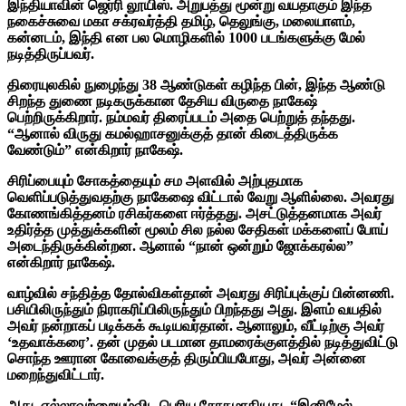
இந்தியாவின் ஜெர்ரி லூயிஸ். அறுபத்து மூன்று வயதாகும் இந்த
நகைச்சுவை மகா சக்ரவர்த்தி தமிழ், தெலுங்கு, மலையாளம்,
கன்னடம், இந்தி என பல மொழிகளில் 1000 படங்களுக்கு மேல்
நடித்திருப்பவர்.
திரையுலகில் நுழைந்து 38 ஆண்டுகள் கழிந்த பின், இந்த ஆண்டு
சிறந்த துணை நடிகருக்கான தேசிய விருதை நாகேஷ்
பெற்றிருக்கிறார். நம்மவர் திரைப்படம் அதை பெற்றுத் தந்தது.
“ஆனால் விருது கமல்ஹாசனுக்குத் தான் கிடைத்திருக்க
வேண்டும்” என்கிறார் நாகேஷ்.
சிரிப்பையும் சோகத்தையும் சம அளவில் அற்புதமாக
வெளிப்படுத்துவதற்கு நாகேஷை விட்டால் வேறு ஆளில்லை. அவரது
கோணங்கித்தனம் ரசிகர்களை ஈர்த்தது. அசட்டுத்தனமாக அவர்
உதிர்த்த முத்துக்களின் மூலம் சில நல்ல சேதிகள் மக்களைப் போய்
அடைந்திருக்கின்றன. ஆனால் “நான் ஒன்றும் ஜோக்கரல்ல”
என்கிறார் நாகேஷ்.
வாழ்வில் சந்தித்த தோல்விகள்தான் அவரது சிரிப்புக்குப் பின்னணி.
பசியிலிருந்தும் நிராகரிப்பிலிருந்தும் பிறந்தது அது. இளம் வயதில்
அவர் நன்றாகப் படிக்கக் கூடியவர்தான். ஆனாலும், வீட்டிற்கு அவர்
‘உதவாக்கரை’. தன் முதல் படமான தாமரைக்
குளத்தில் நடித்துவிட்டு
சொந்த ஊரான கோவைக்குத் திரும்பியபோது, அவர் அன்னை
மறைந்துவிட்டார்.
அது, எல்லாவற்றையும்விட பெரிய சோகமாகியது. “இனிமேல்