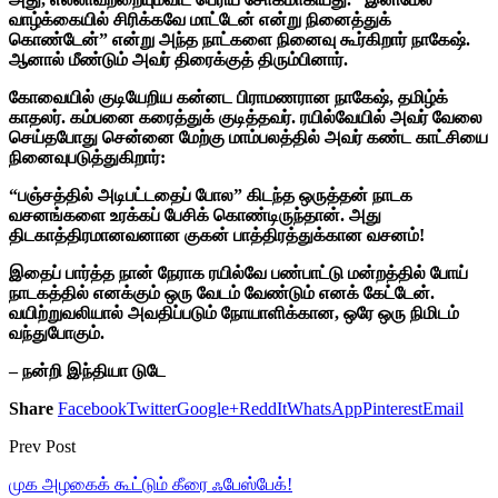
வாழ்க்கையில் சிரிக்கவே மாட்டேன் என்று நினைத்துக்
கொண்டேன்” என்று அந்த நாட்களை நினைவு கூர்கிறார் நாகேஷ்.
ஆனால் மீண்டும் அவர் திரைக்குத் திரும்பினார்.
கோவையில் குடியேறிய கன்னட பிராமணரான நாகேஷ், தமிழ்க்
காதலர். கம்பனை கரைத்துக் குடித்தவர். ரயில்வேயில் அவர் வேலை
செய்தபோது சென்னை மேற்கு மாம்பலத்தில் அவர் கண்ட காட்சியை
நினைவுபடுத்துகிறார்:
“பஞ்சத்தில் அடிபட்டதைப் போல” கிடந்த ஒருத்தன் நாடக
வசனங்களை உரக்கப் பேசிக் கொண்டிருந்தான். அது
திடகாத்திரமானவனான குகன் பாத்திரத்துக்கான வசனம்!
இதைப் பார்த்த நான் நேராக ரயில்வே பண்பாட்டு மன்றத்தில் போய்
நாடகத்தில் எனக்கும் ஒரு வேடம் வேண்டும் எனக் கேட்டேன்.
வயிற்றுவலியால் அவதிப்படும் நோயாளிக்கான, ஒரே ஒரு நிமிடம்
வந்துபோகும்.
– நன்றி இந்தியா டுடே
Share
Facebook
Twitter
Google+
ReddIt
WhatsApp
Pinterest
Email
Prev Post
முக அழகைக் கூட்டும் கீரை ஃபேஸ்பேக்!