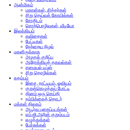
ஆன்மிகம்
மகான்கள், சித்தர்கள்
சிறு தெய்வக் கோயில்கள்
சோதிடம்
சொற்பொழிவுகள், வீடியோ
இலக்கியம்
கவிதைகள்
பேட்டிகள்
நேற்றைய நிழல்
மகளிருக்காக
அழகுக் குறிப்பு
ஆரோக்கியத் தகவல்கள்
சமையல் டிப்ஸ்
சிறு தொழில்கள்
கதம்பம்
இசை, நாட்டியம், ஓவியம்
குறுக்கெழுத்துப் போட்டி
தினம் ஒரு செய்தி
நம்பிக்கைத் தொடர்
மக்கள் திலகம்
அபூர்வ புகைப்படங்கள்
எம்.ஜி.ஆரின் குறும்படம்
எழுத்துக்கள்
பேச்சுக்கள்