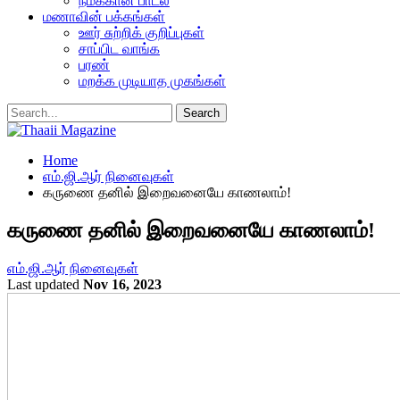
நமக்கான பாடல்
மணாவின் பக்கங்கள்
ஊர் சுற்றிக் குறிப்புகள்
சாப்பிட வாங்க
பரண்
மறக்க முடியாத முகங்கள்
Home
எம்.ஜி.ஆர் நினைவுகள்
கருணை தனில் இறைவனையே காணலாம்!
கருணை தனில் இறைவனையே காணலாம்!
எம்.ஜி.ஆர் நினைவுகள்
Last updated
Nov 16, 2023