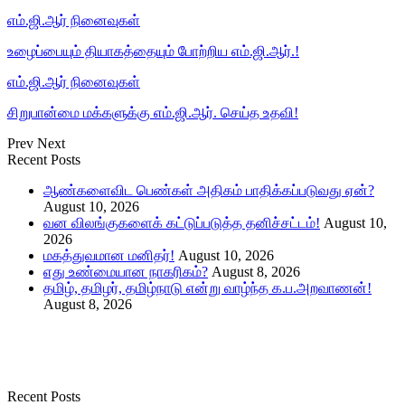
எம்.ஜி.ஆர் நினைவுகள்
உழைப்பையும் தியாகத்தையும் போற்றிய எம்.ஜி.ஆர்.!
எம்.ஜி.ஆர் நினைவுகள்
சிறுபான்மை மக்களுக்கு எம்.ஜி.ஆர். செய்த உதவி!
Prev
Next
Recent Posts
ஆண்களைவிட பெண்கள் அதிகம் பாதிக்கப்படுவது ஏன்?
August 10, 2026
வன விலங்குகளைக் கட்டுப்படுத்த தனிச்சட்டம்!
August 10,
2026
மகத்துவமான மனிதர்!
August 10, 2026
எது உண்மையான நாகரிகம்?
August 8, 2026
தமிழ், தமிழர், தமிழ்நாடு என்று வாழ்ந்த க.ப.அறவாணன்!
August 8, 2026
Recent Posts