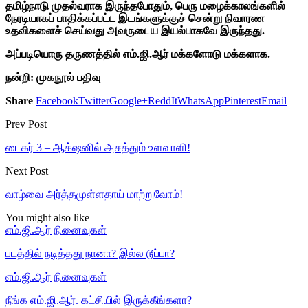
தமிழ்நாடு முதல்வராக இருந்தபோதும், பெரு மழைக்காலங்களில்
நேரடியாகப் பாதிக்கப்பட்ட இடங்களுக்குச் சென்று நிவாரண
உதவிகளைச் செய்வது அவருடைய இயல்பாகவே இருந்தது.
அப்படியொரு தருணத்தில் எம்.ஜி.ஆர் மக்களோடு மக்களாக.
நன்றி: முகநூல் பதிவு
Share
Facebook
Twitter
Google+
ReddIt
WhatsApp
Pinterest
Email
Prev Post
டைகர் 3 – ஆக்‌ஷனில் அசத்தும் உளவாளி!
Next Post
வாழ்வை அர்த்தமுள்ளதாய் மாற்றுவோம்!
You might also like
எம்.ஜி.ஆர் நினைவுகள்
படத்தில் நடித்தது நானா? இல்ல டூப்பா?
எம்.ஜி.ஆர் நினைவுகள்
நீங்க எம்.ஜி.ஆர். கட்சியில் இருக்கீங்களா?