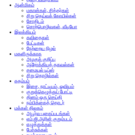
ஆன்மிகம்
மகான்கள், சித்தர்கள்
சிறு தெய்வக் கோயில்கள்
சோதிடம்
சொற்பொழிவுகள், வீடியோ
இலக்கியம்
கவிதைகள்
பேட்டிகள்
நேற்றைய நிழல்
மகளிருக்காக
அழகுக் குறிப்பு
ஆரோக்கியத் தகவல்கள்
சமையல் டிப்ஸ்
சிறு தொழில்கள்
கதம்பம்
இசை, நாட்டியம், ஓவியம்
குறுக்கெழுத்துப் போட்டி
தினம் ஒரு செய்தி
நம்பிக்கைத் தொடர்
மக்கள் திலகம்
அபூர்வ புகைப்படங்கள்
எம்.ஜி.ஆரின் குறும்படம்
எழுத்துக்கள்
பேச்சுக்கள்