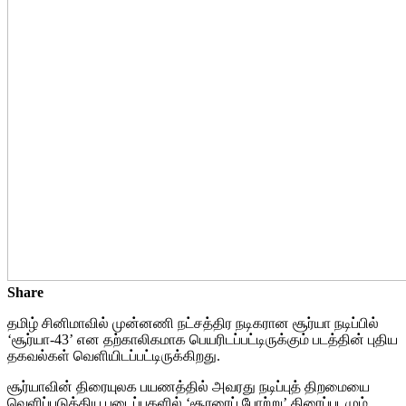
Share
தமிழ் சினிமாவில் முன்னணி நட்சத்திர நடிகரான சூர்யா நடிப்பில்
‘சூர்யா-43’ என தற்காலிகமாக பெயரிடப்பட்டிருக்கும் படத்தின் புதிய
தகவல்கள் வெளியிடப்பட்டிருக்கிறது.
சூர்யாவின் திரையுலக பயணத்தில் அவரது நடிப்புத் திறமையை
வெளிப்படுத்திய படைப்புகளில் ‘சூரரைப் போற்று’ திரைப்படமும்