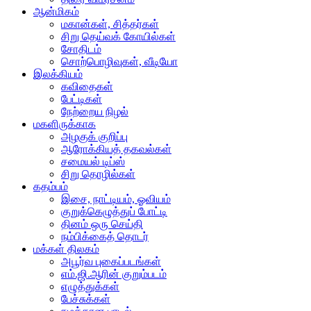
ஆன்மிகம்
மகான்கள், சித்தர்கள்
சிறு தெய்வக் கோயில்கள்
சோதிடம்
சொற்பொழிவுகள், வீடியோ
இலக்கியம்
கவிதைகள்
பேட்டிகள்
நேற்றைய நிழல்
மகளிருக்காக
அழகுக் குறிப்பு
ஆரோக்கியத் தகவல்கள்
சமையல் டிப்ஸ்
சிறு தொழில்கள்
கதம்பம்
இசை, நாட்டியம், ஓவியம்
குறுக்கெழுத்துப் போட்டி
தினம் ஒரு செய்தி
நம்பிக்கைத் தொடர்
மக்கள் திலகம்
அபூர்வ புகைப்படங்கள்
எம்.ஜி.ஆரின் குறும்படம்
எழுத்துக்கள்
பேச்சுக்கள்