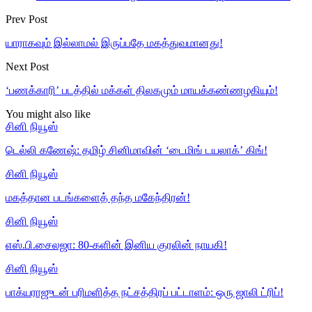
Prev Post
யாராகவும் இல்லாமல் இருப்பதே மகத்துவமானது!
Next Post
‘பணக்காரி’ படத்தில் மக்கள் திலகமும் மாயக்கண்ணழகியும்!
You might also like
சினி நியூஸ்
டெல்லி கணேஷ்: தமிழ் சினிமாவின் ‘டைமிங் டயலாக்’ கிங்!
சினி நியூஸ்
மகத்தான படங்களைத் தந்த மகேந்திரன்!
சினி நியூஸ்
எஸ்.பி.சைலஜா: 80-களின் இனிய குரலின் நாயகி!
சினி நியூஸ்
பாக்யராஜுடன் பரிமளித்த நட்சத்திரப் பட்டாளம்: ஒரு ஜாலி ட்ரிப்!