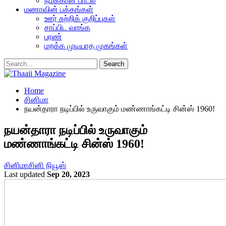
நமக்கான பாடல்
மணாவின் பக்கங்கள்
ஊர் சுற்றிக் குறிப்புகள்
சாப்பிட வாங்க
பரண்
மறக்க முடியாத முகங்கள்
Home
சினிமா
நயன்தாரா நடிப்பில் உருவாகும் மண்ணாங்கட்டி சின்ஸ் 1960!
நயன்தாரா நடிப்பில் உருவாகும்
மண்ணாங்கட்டி சின்ஸ் 1960!
சினிமா
சினி நியூஸ்
Last updated
Sep 20, 2023