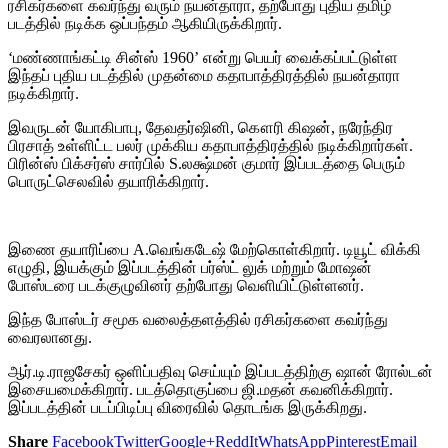
ரசிகர்களை கவர்ந்து வரும் நயன்தாரா, தற்போது புதிய தமிழ்
படத்தில் நடிக்க ஒப்பந்தம் ஆகியிருக்கிறார்.
‘மண்ணாங்கட்டி சின்ஸ் 1960’ என்று பெயர் வைக்கப்பட்டுள்ள
இந்தப் புதிய படத்தில் முதன்மை கதாபாத்திரத்தில் நயன்தாரா
நடிக்கிறார்.
இவருடன் யோகிபாபு, தேவதர்ஷினி, கௌரி கிஷன், நரேந்திர
பிரசாத் உள்ளிட்ட பலர் முக்கிய கதாபாத்திரத்தில் நடிக்கிறார்கள்.
பிரின்ஸ் பிக்சர்ஸ் சார்பில் S.லக்ஷ்மன் குமார் இப்படத்தை பெரும்
பொருட்செலவில் தயாரிக்கிறார்.
இணை தயாரிப்பை A.வெங்கடேஷ் மேற்கொள்கிறார். டியூட் விக்கி
எழுதி, இயக்கும் இப்படத்தின் பர்ஸ்ட் லுக் மற்றும் மோஷன்
போஸ்டரை படக்குழுவினர் தற்போது வெளியிட்டுள்ளனர்.
இந்த போஸ்டர் சமூக வலைத்தளத்தில் ரசிகர்களை கவர்ந்து
வைரலானது.
ஆர்.டி.ராஜசேகர் ஒளிப்பதிவு செய்யும் இப்படத்திற்கு ஷான் ரோல்டன்
இசையமைக்கிறார். படத்தொகுப்பை ஜி.மதன் கவனிக்கிறார்.
இப்படத்தின் படப்பிடிப்பு விரைவில் தொடங்க இருக்கிறது.
Share
Facebook
Twitter
Google+
ReddIt
WhatsApp
Pinterest
Email