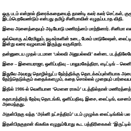
ஒரு படம் என்றால் திரைக்கதையைத் தாண்டி கலர் கலர் செட்கள், கு
இடம்பெறவேண்டும் என்பது தமிழ் சினிமாவின் எழுதப்படாத விதி.
இவை அனைத்தையும் அடியோடு மணிரத்னம் மாற்றினார். சினிமா என்
ஒவ்வொரு ஃப்ரேமிலும், நடிகர்களின் உடை, பேசும் மாடுலேஷன், லைட்ட
இன்று வரை வழுவாமல் இருந்து வருகிறார்.
தன்னுடைய முதல் படமான ‘பல்லவி அனுபல்லவி’ கன்னட படத்திலேயே தி
இசை – இளையராஜா, ஒளிப்பதிவு – பாலுமகேந்திரா, எடிட்டிங் –
இதுவே அவரது தொழில்நுட்ப நேர்த்திக்கு தொடக்கப்புள்ளியாக அ
தேர்ந்தெடுக்கும் கதைக்களமும், கதை சொல்லல் முறையும் பார்வ
இதில் 1986-ல் வெளியான ‘மௌன ராகம்’ படத்தில்தான் மணிரத்னத
கதாபாத்திரத் தேர்வு தொடங்கி, ஒளிப்பதிவு, இசை, லைட்டிங், வசனம
அமைந்தது.
அதன்பிறகு வந்த ‘அக்னி நட்சத்திரம்’ படம் முழுக்க லைட்டிங்கில் ப
இதன்பிறகுதான் கிசுகிசு எழுதும்போது கூட பத்திரிகைகள் ‘இருட்டி