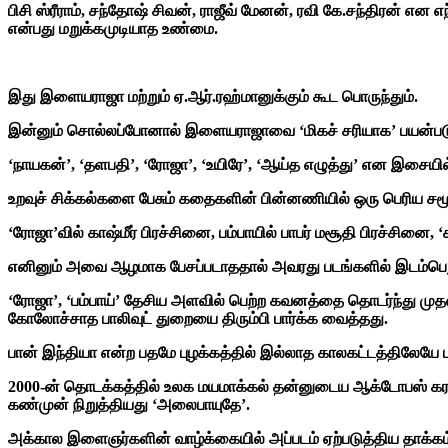
பிசி ஸ்ரீராம், சந்தோஷ் சிவன், ராஜீவ் மேனன், ரவி கே.சந்திரன் என
என்பது மறுக்கமுடியாத உண்மை.
இது இளையராஜா மற்றும் ஏ.ஆர்.ரஹ்மானுக்கும் கூட பொருந்தும்.
இன்னும் சொல்லப்போனால் இளையராஜாவை ‘மிகச் சரியாக’ பயன்படுத்
‘நாயகன்’, ‘தளபதி’, ‘ரோஜா’, ‘உயிரே’, ‘ஆய்த எழுத்து’ என இசை
உறவுச் சிக்கல்களை பேசும் கதைகளின் பின்னணியில் ஒரு பெரிய சமூ
‘ரோஜா’வில் காஷ்மீர் பிரச்சினை, பம்பாயில் பாபர் மசூதி பிரச்சினை
எனினும் அவை ஆழமாக பேசப்படாததால் அவரது படங்களில் இடம்பெறு
‘ரோஜா’, ‘பம்பாய்’ தேசிய அளவில் பெற்ற கவனத்தை தொடர்ந்து முதல்ம
கோலோச்சாத பாலிவுட் துறையை திரும்பி பார்க்க வைத்தது.
பான் இந்தியா என்ற பதமே புழக்கத்தில் இல்லாத காலகட்டத்திலேயே
2000-ன் தொடக்கத்தில் உலக மயமாக்கல் தன்னுடைய ஆக்டோபஸ் கர
கண்முன் நிறுத்தியது ‘அலைபாயுதே’.
அக்கால இளைஞர்களின் வாழ்க்கையில் அப்படம் ஏற்படுத்திய தாக்கம்