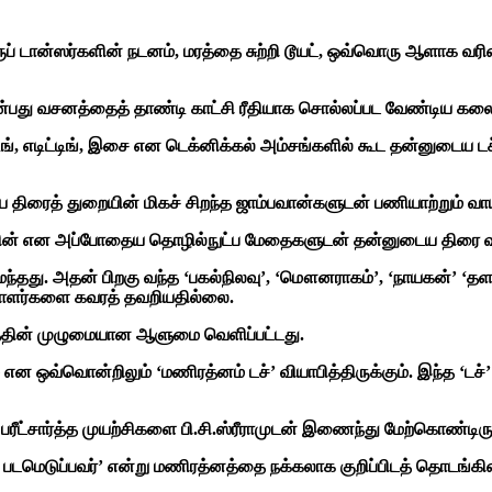
ரூப் டான்ஸர்களின் நடனம், மரத்தை சுற்றி டூயட், ஒவ்வொரு ஆளாக வ
பது வசனத்தைத் தாண்டி காட்சி ரீதியாக சொல்லப்பட வேண்டிய கலை
ிங், எடிட்டிங், இசை என டெக்னிக்கல் அம்சங்களில் கூட தன்னுடைய டச
ரைத் துறையின் மிகச் சிறந்த ஜாம்பவான்களுடன் பணியாற்றும் வாய்ப
 லெனின் என அப்போதைய தொழில்நுட்ப மேதைகளுடன் தன்னுடைய திரை
மைந்தது. அதன் பிறகு வந்த ‘பகல்நிலவு’, ‘மௌனராகம்’, ‘நாயகன்’
ையாளர்களை கவரத் தவறியதில்லை.
்தின் முழுமையான ஆளுமை வெளிப்பட்டது.
் என ஒவ்வொன்றிலும் ‘மணிரத்னம் டச்’ வியாபித்திருக்கும். இந்த ‘
ல பரீட்சார்த்த முயற்சிகளை பி.சி.ஸ்ரீராமுடன் இணைந்து மேற்கொண்டிரு
ல் படமெடுப்பவர்’ என்று மணிரத்னத்தை நக்கலாக குறிப்பிடத் தொடங்கி