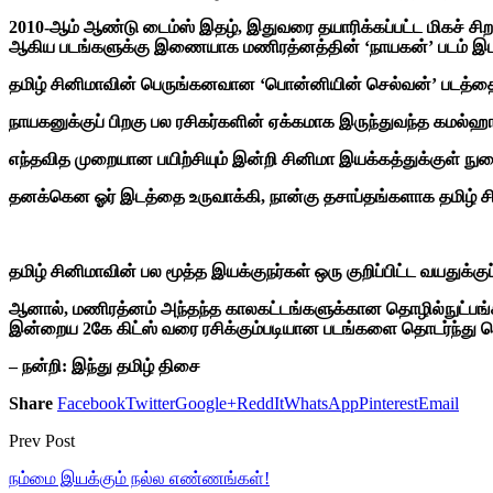
2010-ஆம் ஆண்டு டைம்ஸ் இதழ், இதுவரை தயாரிக்கப்பட்ட மிகச் சிறந்
ஆகிய படங்களுக்கு இணையாக மணிரத்னத்தின் ‘நாயகன்’ படம் இடம்
தமிழ் சினிமாவின் பெருங்கனவான ‘பொன்னியின் செல்வன்’ படத்த
நாயகனுக்குப் பிறகு பல ரசிகர்களின் ஏக்கமாக இருந்துவந்த கமல்ஹா
எந்தவித முறையான பயிற்சியும் இன்றி சினிமா இயக்கத்துக்குள் நுழ
தனக்கென ஓர் இடத்தை உருவாக்கி, நான்கு தசாப்தங்களாக தமிழ் சி
தமிழ் சினிமாவின் பல மூத்த இயக்குநர்கள் ஒரு குறிப்பிட்ட வயதுக்
ஆனால், மணிரத்னம் அந்தந்த காலகட்டங்களுக்கான தொழில்நுட்பங்க
இன்றைய 2கே கிட்ஸ் வரை ரசிக்கும்படியான படங்களை தொடர்ந்து க
– நன்றி: இந்து தமிழ் திசை
Share
Facebook
Twitter
Google+
ReddIt
WhatsApp
Pinterest
Email
Prev Post
நம்மை இயக்கும் நல்ல எண்ணங்கள்!