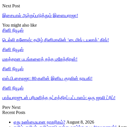
Next Post
இசையால் ஆற்றுப்படுத்தும் இளையராஜா!
You might also like
சினி நியூஸ்
டெல்லி கணேஷ்: தமிழ் சினிமாவின் ‘டைமிங் டயலாக்’ கிங்!
சினி நியூஸ்
மகத்தான படங்களைத் தந்த மகேந்திரன்!
சினி நியூஸ்
எஸ்.பி.சைலஜா: 80-களின் இனிய குரலின் நாயகி!
சினி நியூஸ்
பாக்யராஜுடன் பரிமளித்த நட்சத்திரப் பட்டாளம்: ஒரு ஜாலி ட்ரிப்!
Prev
Next
Recent Posts
எது உண்மையான நாகரிகம்?
August 8, 2026