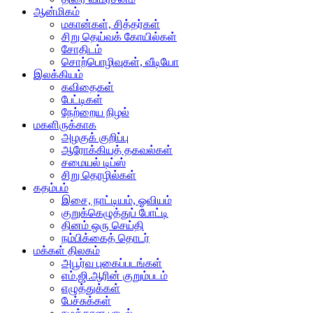
ஆன்மிகம்
மகான்கள், சித்தர்கள்
சிறு தெய்வக் கோயில்கள்
சோதிடம்
சொற்பொழிவுகள், வீடியோ
இலக்கியம்
கவிதைகள்
பேட்டிகள்
நேற்றைய நிழல்
மகளிருக்காக
அழகுக் குறிப்பு
ஆரோக்கியத் தகவல்கள்
சமையல் டிப்ஸ்
சிறு தொழில்கள்
கதம்பம்
இசை, நாட்டியம், ஓவியம்
குறுக்கெழுத்துப் போட்டி
தினம் ஒரு செய்தி
நம்பிக்கைத் தொடர்
மக்கள் திலகம்
அபூர்வ புகைப்படங்கள்
எம்.ஜி.ஆரின் குறும்படம்
எழுத்துக்கள்
பேச்சுக்கள்