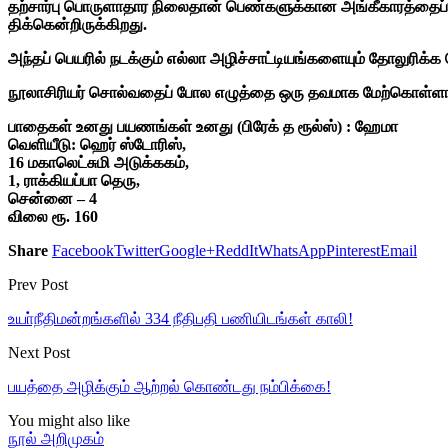
தற்சார்பு பொருளாதார நிலைதான் பெண்களுக்கான அங்கீகாரத்தைப் ப
திக்கென்றிருக்கிறது.
அந்தப் பெயரில் நடக்கும் எல்லா அழிச்சாட்டியங்களையும் தோலுரிக்க
நூலாசிரியர் சொல்வதைப் போல எழுத்தை ஒரு தவமாக மேற்கொள்ளாமல
பாதைகள் உனது பயணங்கள் உனது
(பிரேக் த ரூல்ஸ்) : ஹேமா
வெளியீடு: ஹெர் ஸ்டோரிஸ்,
16 மகாலெட்சுமி அடுக்ககம்,
1, ராக்கியப்பா தெரு,
சென்னை – 4
விலை ரூ. 160
Share
Facebook
Twitter
Google+
ReddIt
WhatsApp
Pinterest
Email
Prev Post
உயா்நீதிமன்றங்களில் 334 நீதிபதி பணியிடங்கள் காலி!
Next Post
பயத்தை அழிக்கும் ஆற்றல் கொண்டது நம்பிக்கை!
You might also like
நூல் அறிமுகம்