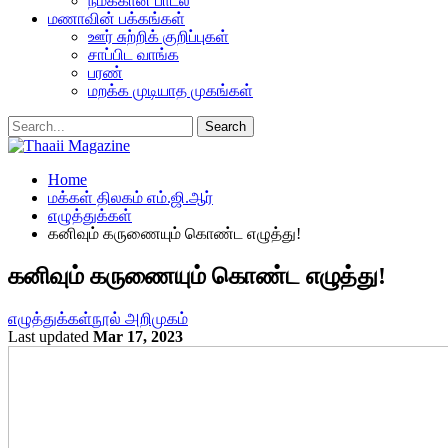
நமக்கான பாடல்
மணாவின் பக்கங்கள்
ஊர் சுற்றிக் குறிப்புகள்
சாப்பிட வாங்க
பரண்
மறக்க முடியாத முகங்கள்
Home
மக்கள் திலகம் எம்.ஜி.ஆர்
எழுத்துக்கள்
கனிவும் கருணையும் கொண்ட எழுத்து!
கனிவும் கருணையும் கொண்ட எழுத்து!
எழுத்துக்கள்
நூல் அறிமுகம்
Last updated
Mar 17, 2023