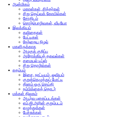
ஆன்மிகம்
மகான்கள், சித்தர்கள்
சிறு தெய்வக் கோயில்கள்
சோதிடம்
சொற்பொழிவுகள், வீடியோ
இலக்கியம்
கவிதைகள்
பேட்டிகள்
நேற்றைய நிழல்
மகளிருக்காக
அழகுக் குறிப்பு
ஆரோக்கியத் தகவல்கள்
சமையல் டிப்ஸ்
சிறு தொழில்கள்
கதம்பம்
இசை, நாட்டியம், ஓவியம்
குறுக்கெழுத்துப் போட்டி
தினம் ஒரு செய்தி
நம்பிக்கைத் தொடர்
மக்கள் திலகம்
அபூர்வ புகைப்படங்கள்
எம்.ஜி.ஆரின் குறும்படம்
எழுத்துக்கள்
பேச்சுக்கள்