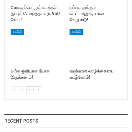
போதைப்பொருள் கடத்தல்:
நல்லவனுக்கும்
துப்புக் கொடுத்தால் ரூ.950
கெட்டவனுக்குமான
கோடி!
வேறுபாடு!
கதம்பம்
கதம்பம்
அந்த ஒளியாக நீயாக
நமக்கான வாழ்க்கையை
இருக்கலாம்!
வாழ்வோம்!
PREV
NEXT
RECENT POSTS