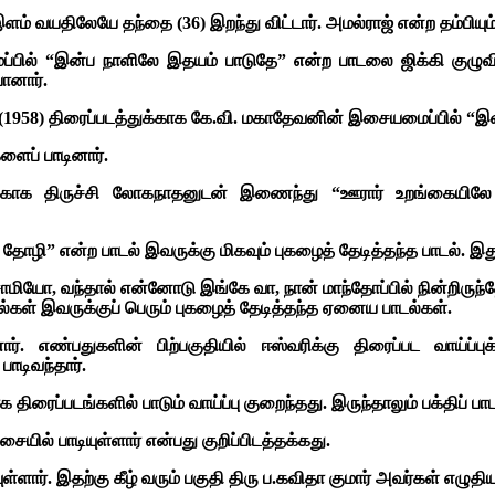
. இளம் வயதிலேயே தந்தை (36) இறந்து விட்டார். அமல்ராஜ் என்ற தம்பிய
பில் “இன்ப நாளிலே இதயம் பாடுதே” என்ற பாடலை ஜிக்கி குழுவினர்
யானார்.
பந்தம் (1958) திரைப்படத்துக்காக கே.வி. மகாதேவனின் இசையமைப்பில்
ளைப் பாடினார்.
்காக திருச்சி லோகநாதனுடன் இணைந்து “ஊரார் உறங்கையிலே 
தோழி” என்ற பாடல் இவருக்கு மிகவும் புகழைத் தேடித்தந்த பாடல். இத
ாமியோ, வந்தால் என்னோடு இங்கே வா, நான் மாந்தோப்பில் நின்றிருந்தேன
்கள் இவருக்குப் பெரும் புகழைத் தேடித்தந்த ஏனைய பாடல்கள்.
ார். எண்பதுகளின் பிற்பகுதியில் ஈஸ்வரிக்கு திரைப்பட வாய்
ாடிவந்தார்.
ரைப்படங்களில் பாடும் வாய்ப்பு குறைந்தது. இருந்தாலும் பக்திப் பா
ல் பாடியுள்ளார் என்பது குறிப்பிடத்தக்கது.
ார். இதற்கு கீழ் வரும் பகுதி திரு ப.கவிதா குமார் அவர்கள் எழுதி