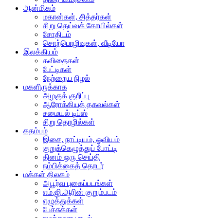
ஆன்மிகம்
மகான்கள், சித்தர்கள்
சிறு தெய்வக் கோயில்கள்
சோதிடம்
சொற்பொழிவுகள், வீடியோ
இலக்கியம்
கவிதைகள்
பேட்டிகள்
நேற்றைய நிழல்
மகளிருக்காக
அழகுக் குறிப்பு
ஆரோக்கியத் தகவல்கள்
சமையல் டிப்ஸ்
சிறு தொழில்கள்
கதம்பம்
இசை, நாட்டியம், ஓவியம்
குறுக்கெழுத்துப் போட்டி
தினம் ஒரு செய்தி
நம்பிக்கைத் தொடர்
மக்கள் திலகம்
அபூர்வ புகைப்படங்கள்
எம்.ஜி.ஆரின் குறும்படம்
எழுத்துக்கள்
பேச்சுக்கள்