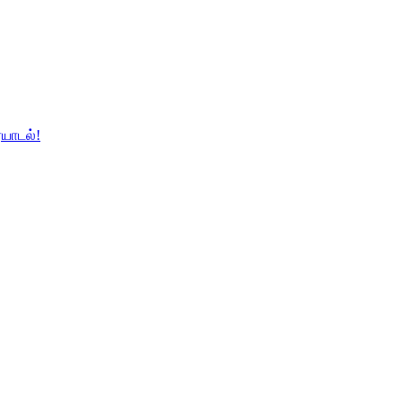
யாடல்!