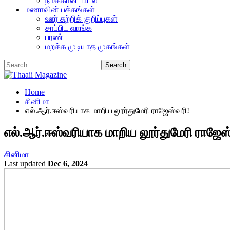
நமக்கான பாடல்
மணாவின் பக்கங்கள்
ஊர் சுற்றிக் குறிப்புகள்
சாப்பிட வாங்க
பரண்
மறக்க முடியாத முகங்கள்
Home
சினிமா
எல்.ஆர்.ஈஸ்வரியாக மாறிய லூர்துமேரி ராஜேஸ்வரி!
எல்.ஆர்.ஈஸ்வரியாக மாறிய லூர்துமேரி ராஜேஸ
சினிமா
Last updated
Dec 6, 2024