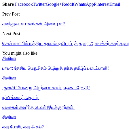
Share
Facebook
Twitter
Google+
ReddIt
WhatsApp
Pinterest
Email
Prev Post
சமத்துவ மயானங்கள் அமையுமா?
Next Post
சென்னையில் மத்திய தகவல் ஒலிபரப்புத் துறை அமைச்சர் கலந்துரை
You might also like
சினிமா
பாலா: தேசிய பெருமிதம் பெற்றுத் தந்த தமிழ்ப் படைப்பாளி!
சினிமா
‘துளசி’ போன்று அபூர்வமானவர் நடிகை ரேவதி!
நம்பிக்கைத் தொடர்
உலகைக் கவர்ந்த பெண் இயக்குநர்கள்!
சினிமா
எது போலி, எது அசல்?