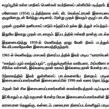
எழும்பூரில் உள்ள மாநிலப் பெண்கள் உயர்நிலைப் பள்ளியில் படித்தார்
மனோகரா (1954) படத்திற்காக எஸ். வி. வெங்கட்ராமன் இசையமைப்
குழுவினருடன் சேர்ந்து பாடினார். அன்று முதல் இவரும் குழுப் பாடகி
முதன் முதலில் தனியாகப் பாடும் சந்தர்ப்பம் நல்ல இடத்துச் சம்
இதுவே இவரது முதல் பாடலாகும். இப்படத்தில் ஈஸ்வரி நான்கு பாடல்க
இதனையடுத்து 1959-ல் வெளிவந்த நாலு வேலி நிலம் படத்துக
கே.வி.மகாதேவனே இசையமைத்திருந்தார்.
1961-ல் வெளிவந்த பாசமலர் திரைப்படத்தில் இவர் பாடிய “வாராயென் 
“எலந்தப் பழம் எலந்தப்பழம்”, முத்துக்குளிக்க வாரியளா, அம்மனோ ச
சிரிக்க வச்சான், இவ்வளவு தான் உலகம் இவ்வளவு தான் போன்ற பாடல
பிற்காலத்தில் இவர் துள்ளிசைப் பாடல்களையே நிறையப் பாடின
இசையமைப்பாளர்களின் இசையமைப்பில் 1990-கள் வரை தொடர்ந்து ப
அதன் பின் சில இசையமைப்பாளர்களின் கைங்கரியத்தால் படிப்படியாக தி
இப்போதும் ஏ.ஆர்.ரகுமான் போன்ற பிரபல இசையமைப்பாளர்களின் இசையி
ஏராளமான தெலுங்கு, கன்னடம், மலையாள திரைப்படங்களிலும் பாடியுள்ள