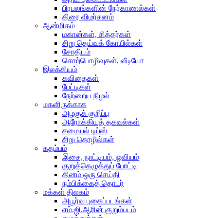
பிரபலங்களின் நேர்காணல்கள்
திரை விமர்சனம்
ஆன்மிகம்
மகான்கள், சித்தர்கள்
சிறு தெய்வக் கோயில்கள்
சோதிடம்
சொற்பொழிவுகள், வீடியோ
இலக்கியம்
கவிதைகள்
பேட்டிகள்
நேற்றைய நிழல்
மகளிருக்காக
அழகுக் குறிப்பு
ஆரோக்கியத் தகவல்கள்
சமையல் டிப்ஸ்
சிறு தொழில்கள்
கதம்பம்
இசை, நாட்டியம், ஓவியம்
குறுக்கெழுத்துப் போட்டி
தினம் ஒரு செய்தி
நம்பிக்கைத் தொடர்
மக்கள் திலகம்
அபூர்வ புகைப்படங்கள்
எம்.ஜி.ஆரின் குறும்படம்