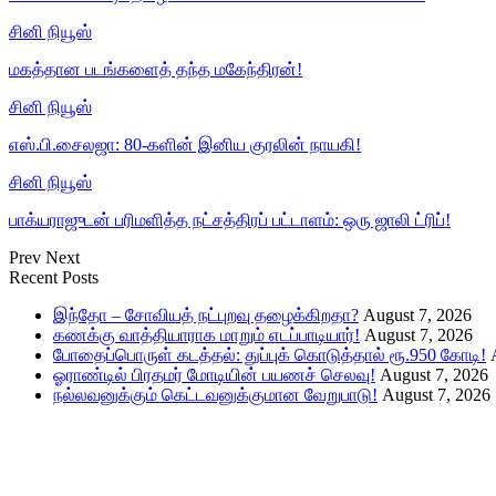
சினி நியூஸ்
மகத்தான படங்களைத் தந்த மகேந்திரன்!
சினி நியூஸ்
எஸ்.பி.சைலஜா: 80-களின் இனிய குரலின் நாயகி!
சினி நியூஸ்
பாக்யராஜுடன் பரிமளித்த நட்சத்திரப் பட்டாளம்: ஒரு ஜாலி ட்ரிப்!
Prev
Next
Recent Posts
இந்தோ – சோவியத் நட்புறவு தழைக்கிறதா?
August 7, 2026
கணக்கு வாத்தியாராக மாறும் எடப்பாடியார்!
August 7, 2026
போதைப்பொருள் கடத்தல்: துப்புக் கொடுத்தால் ரூ.950 கோடி!
ஓராண்டில் பிரதமர் மோடியின் பயணச் செலவு!
August 7, 2026
நல்லவனுக்கும் கெட்டவனுக்குமான வேறுபாடு!
August 7, 2026