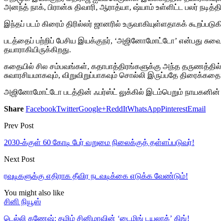
அனந்த் நாக், பிரான்சு திவாரி, ஆராத்யா, ஷ்யாம் உள்ளிட்ட பலர் நடித்தி
இந்தப் படம் கிரைம் திரில்லர் ஜானரில் உருவாகியுள்ளதாகக் கூறப்படுக
படத்தைப் பற்றிப் பேசிய இயக்குநர், ‘அஜினோமோட்டோ’ என்பது ச
தயாராகியிருக்கிறது.
கதையில் சில சம்பவங்கள், கதாபாத்திரங்களுக்கு அந்த தருணத்தில
சுவாரசியமாகவும், விறுவிறுப்பாகவும் சொல்லி இருப்பதே திரைக்கதை”
அஜினோமோட்டோ படத்தின் ஃபர்ஸ்ட் லுக்கில் இடம்பெறும் நாயகனின்
Share
Facebook
Twitter
Google+
ReddIt
WhatsApp
Pinterest
Email
Prev Post
2030-க்குள் 60 கோடி பேர் வறுமை நிலைக்குத் தள்ளப்படுவர்!
Next Post
ரவுடிகளுக்கு எதிராக தீவிர நடவடிக்கை எடுக்க வேண்டும்!
You might also like
சினி நியூஸ்
டெல்லி கணேஷ்: தமிழ் சினிமாவின் ‘டைமிங் டயலாக்’ கிங்!