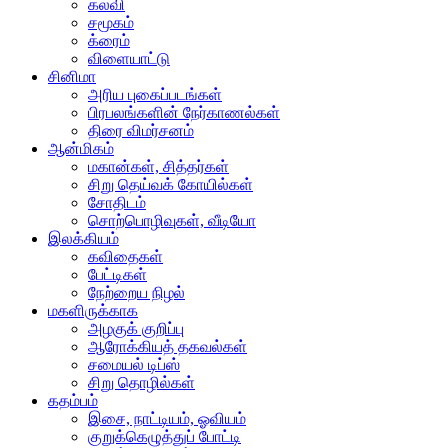
கல்வி
சமூகம்
க்ரைம்
விளையாட்டு
சினிமா
அரிய புகைப்படங்கள்
பிரபலங்களின் நேர்காணல்கள்
திரை விமர்சனம்
ஆன்மிகம்
மகான்கள், சித்தர்கள்
சிறு தெய்வக் கோயில்கள்
சோதிடம்
சொற்பொழிவுகள், வீடியோ
இலக்கியம்
கவிதைகள்
பேட்டிகள்
நேற்றைய நிழல்
மகளிருக்காக
அழகுக் குறிப்பு
ஆரோக்கியத் தகவல்கள்
சமையல் டிப்ஸ்
சிறு தொழில்கள்
கதம்பம்
இசை, நாட்டியம், ஓவியம்
குறுக்கெழுத்துப் போட்டி