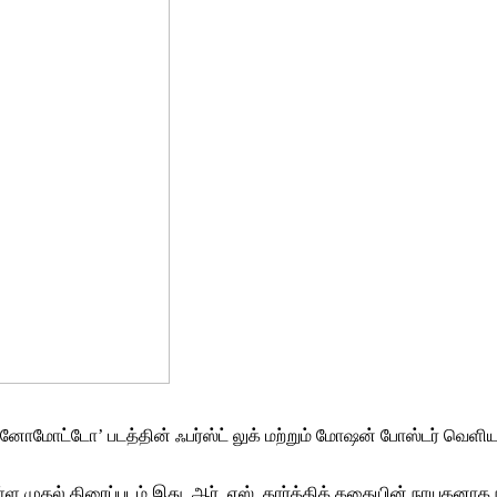
அஜினோமோட்டோ’ படத்தின் ஃபர்ஸ்ட் லுக் மற்றும் மோஷன் போஸ்டர் வெள
ள முதல் திரைப்படம் இது. ஆர். எஸ். கார்த்திக் கதையின் நாயகனாக ந