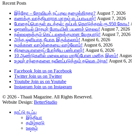
Recent Posts
இந்தோ – சோவியத் நட்புறவு தழைக்கிறதா?
August 7, 2026
கணக்கு வாத்தியாராக மாறும் எடப்பாடியார்!
August 7, 2026
போதைப்பொருள் கடத்தல்: துப்புக் கொடுத்தால் ரூ.950 கோடி!
ஓராண்டில் பிரதமர் மோடியின் பயணச் செலவு!
August 7, 2026
நல்லவனுக்கும் கெட்டவனுக்குமான வேறுபாடு!
August 7, 2026
அந்த ஒளியாக நீயாக இருக்கலாம்!
August 6, 2026
நமக்கான வாழ்க்கையை வாழ்வோம்!
August 6, 2026
திறமையாளரைப் போற்றிய பண்பாளர்!
August 6, 2026
10 ஆண்டுகளில் மலையளவு மாறிப்போன மனித இனம்!
August
உழவர் சந்தைகளை நவீனப்படுத்தும் தவெக அரசு!
August 6, 2
Facebook
Join us on Facebook
Twitter
Join us on Twitter
Youtube
Join us on Youtube
Instagram
Join us on Instagram
© 2026 - Thaaii Magazine. All Rights Reserved.
Website Design:
BetterStudio
நாட்டு நடப்பு
இந்தியா
தமிழ்நாடு
உலகம்