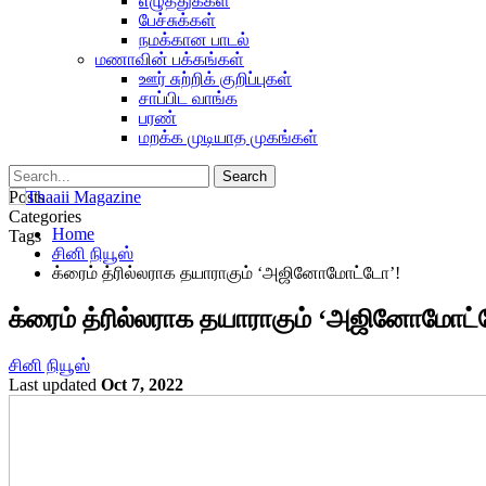
எழுத்துக்கள்
பேச்சுக்கள்
நமக்கான பாடல்
மணாவின் பக்கங்கள்
ஊர் சுற்றிக் குறிப்புகள்
சாப்பிட வாங்க
பரண்
மறக்க முடியாத முகங்கள்
Posts
Categories
Home
Tags
சினி நியூஸ்
க்ரைம் த்ரில்லராக தயாராகும் ‘அஜினோமோட்டோ’!
க்ரைம் த்ரில்லராக தயாராகும் ‘அஜினோமோட்
சினி நியூஸ்
Last updated
Oct 7, 2022