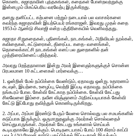
கொண்ட சுஜாதாவின் புத்தகங்கள், கதைகள் போன்றவற்றுக்கு
இன்னமும் மிகப்பெரிய வரவேற்பு இருக்கிறது.
தனது தனிப்பட்ட கற்பனை மற்றும் நடையால் பல வாசகர்களை
கவர்ந்த சுஜாதாவின் இயற்பெயர் ரங்கராஜன். இவரது முதல் கதை
1953-ம் ஆண்டு சிவாஜி என்ற பத்திரிகையில் வெளிவந்தது.
சுஜாதா சிறுகதைகள், புதினங்கள், நாடகங்கள், அறிவியல் நூல்கள்,
கவிதைகள், கட்டுரைகள், திரைப்பட கதை- வசனங்கள்,
தொலைக்காட்சி நாடகங்கள் எனப் பல துறைகளில் தன்
முத்திரையினைப் பதித்தவர்.
அவரது பிறந்தநாளான இன்று அவர் இளைஞர்களுக்குச் சொன்ன
பிரபலமான 10 கட்டளைகள் பார்வைக்கு…
1. ஒன்றின் மேல் நம்பிக்கை வேண்டும், ஏதாவது ஒன்று. உதாரணம்
கடவுள், இயற்கை, உழைப்பு, வெற்றி இப்படி எதாவது. நம்பிக்கை
நங்கூரம் போல. கேள்வி கேட்காத நம்பிக்கை. கேள்வி கேட்பது
சிலவேளை இம்சை. நவீன விஞ்ஞானம் அதிகப்படியாகக் கேள்வி
கேட்டு இப்போது தவித்துக் கொண்டிருக்கிறது.
2. அப்பா, அம்மா இரண்டு பேரும் வேலை சொல்வது பல சமயங்களில்
கடுப்பாக இருக்கும். ஒருமாறுதலுக்கு அவர்கள் சொல்வதைச்
செய்துபாருங்கள். அவர்கள் கேட்பது உங்களால் செய்யக்
கூடியதாகவே இருக்கும். பொடிநடையாகப் போய் 100 கிராம் காப்பி
பவுடர் (அ) ரேஷன் கார்டு புதுப்பித்தல் இப்படிதான் இருக்கும்.