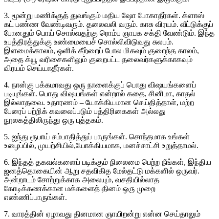
3. மூன்று மணிக்குத் துவங்கும் மதிய ஷோ போகாதீர்கள். க்ளாஸ்
கட் பண்ண வேண்டிவரும். தலைவலி வரும். காசு விரயம். வீட்டுக்குப்
போனதும் பொய் சொல்வதற்கு ரொம்ப ஞாபக சக்தி வேண்டும். இந்த
உபத்திரத்துக்கு உண்மையைச் சொல்லிவிடுவது சுலபம்.
இளமைக்காலம், ஒளிக் கீற்றைப் போல மிகவும் குறைந்த காலம்,
அதை க்யூ வரிசைகளிலும் குறைபட்ட தலைவர்களுக்காகவும்
விரயம் செய்யாதீர்கள்.
4. நான்கு பக்கமாவது ஒரு நாளைக்குப் பொது விஷயங்களைப்
படியுங்கள். பொது விஷயங்கள் என்றால் கதை, சினிமா, காதல்
இல்லாதவை. உதாரணம் – யோக்கியமான செய்தித்தாள், மற்ற
பேரைப் பற்றிக் கவலைப்படும் பத்திரிகைகள் அல்லது
நூலகத்திலிருந்து ஒரு புத்தகம்.
5. ஐந்து ரூபாய் சம்பாதித்துப் பாருங்கள். சொந்தமாக உங்கள்
உழைப்பில், முயற்சியில்,யோக்கியமாக, மனச்சாட்சி உறுத்தாமல்.
6. இந்தத் தகவல்களைப் படிக்கும் நிலைமை பெற்ற நீங்கள், இந்திய
ஜனத்தொகையின் ஆறு சதவிகித மேல்தட்டு மக்களில் ஒருவர்.
அன்றாடம் சோற்றுக்காக அலையும், வசதியில்லாத
கோடிக்கணக்கான மக்களைத் தினம் ஒரு முறை
எண்ணிப்பாருங்கள்.
7. வாரத்தின் ஏழாவது தினமான ஞாயிறன்று என்ன செய்தாலும்