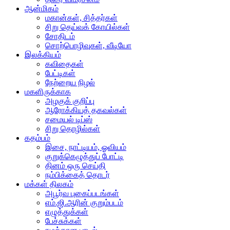
ஆன்மிகம்
மகான்கள், சித்தர்கள்
சிறு தெய்வக் கோயில்கள்
சோதிடம்
சொற்பொழிவுகள், வீடியோ
இலக்கியம்
கவிதைகள்
பேட்டிகள்
நேற்றைய நிழல்
மகளிருக்காக
அழகுக் குறிப்பு
ஆரோக்கியத் தகவல்கள்
சமையல் டிப்ஸ்
சிறு தொழில்கள்
கதம்பம்
இசை, நாட்டியம், ஓவியம்
குறுக்கெழுத்துப் போட்டி
தினம் ஒரு செய்தி
நம்பிக்கைத் தொடர்
மக்கள் திலகம்
அபூர்வ புகைப்படங்கள்
எம்.ஜி.ஆரின் குறும்படம்
எழுத்துக்கள்
பேச்சுக்கள்