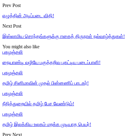
Prev Post
எழுத்தின் அடிப்படை விதி!
Next Post
இஸ்லாமிய சொந்தங்களுக்கு ஈகைத் திருநாள் நல்வாழ்த்துகள்!
You might also like
புகழஞ்சலி
நையாண்டி வழியே பகுத்தறிவு புகட்டிய படைப்பாளி!
புகழஞ்சலி
தமிழ் சினிமாவின் முதல் பின்னணிப் பாடகர்!
புகழஞ்சலி
நீதித்துறையில் தமிழ் பேச வேண்டும்!
புகழஞ்சலி
தமிழ் இலக்கிய உலகம் மறக்க முடியாத பெயர்!
Prev
Next