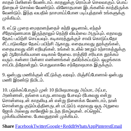
காதல் பிஸினஸ் வேண்டாம். காதலுக்கு ரொம்பச் செலவாகும். பொய்
நிறையச் சொல்ல வேண்டும். வினோதமான இடங்களில் காத்திருக்க
வேண்டும். இந்த வயதில் நாசமாய்ப்போன படிப்புத்தான் உங்களுக்கு
முக்கியம்.
8. எட்டு முறை மைதானத்தைச் சுற்றி ஓடினால், எந்தச்
சீதோஷ்ணமாக இருந்தாலும் நெற்றி வியர்வை அரும்பும். எதாவது
தேகப் பயிற்சி செய்யவும். கடிகாரத்துக்குச் சாவி கொடுப்பதோ
சீட்டாடுவதோ தேகப் பயிற்சி ஆகாது. எதையாவது தூக்குங்கள்,
எதையாவது வீசி எறியுங்கள். உங்கள் உடலில் ஊறும் உற்சாகத்துக்கு
ஓர் ஆரோக்கியமான வடிகால் தேவை. ராத்திரி சரியாக தூக்கம்
வரும். கன்னா பின்னா எண்ணங்கள் தவிர்க்கப்படும். ஒழுங்காக
சாப்பிடத்தோன்றும். பொதுவாகவே சந்தோஷமாக இருக்கும்.
9. ஒன்பது மணிக்குள் வீட்டுக்கு வரவும். மிஞ்சிப்போனால் ஒன்பது
மணி இரண்டு நிமிடம்.
10. படுக்கப்போகும் முன் 10 நிமிஷமாவது அம்மா, அப்பா,
அண்ணன், தங்கை யாருடனாவது பேசவும் (பேசுவது என்று
சொன்னவுடன் காதலியுடன் என்று நினைக்க வேண்டாம், நான்
சொன்னது குடும்பத்தினருடன் மட்டும்). எதாவது ஒரு அறுவை
ஜோக் அல்லது காலேஜில் நடந்த நிகழ்வுகள். சப்ஜெக்ட்
முக்கியமில்லை. பேசுவதுதான் முக்கியம்.
Share
Facebook
Twitter
Google+
ReddIt
WhatsApp
Pinterest
Email