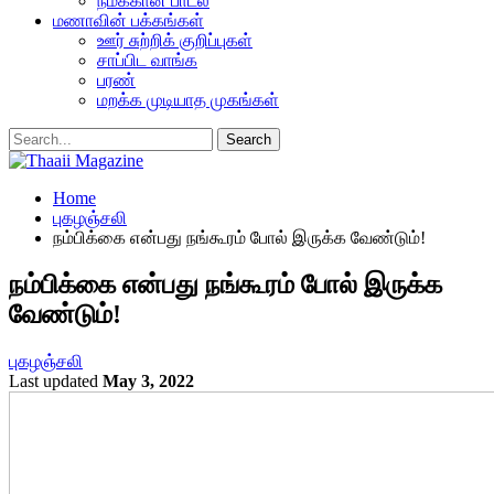
நமக்கான பாடல்
மணாவின் பக்கங்கள்
ஊர் சுற்றிக் குறிப்புகள்
சாப்பிட வாங்க
பரண்
மறக்க முடியாத முகங்கள்
Home
புகழஞ்சலி
நம்பிக்கை என்பது நங்கூரம் போல் இருக்க வேண்டும்!
நம்பிக்கை என்பது நங்கூரம் போல் இருக்க
வேண்டும்!
புகழஞ்சலி
Last updated
May 3, 2022