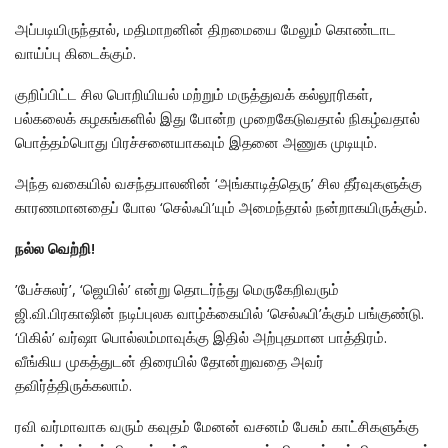
அப்படியிருந்தால், மதிமாறனின் திறமையை மேலும் கொண்டாட
வாய்ப்பு கிடைக்கும்.
குறிப்பிட்ட சில பொறியியல் மற்றும் மருத்துவக் கல்லூரிகள்,
பல்கலைக் கழகங்களில் இது போன்ற முறைகேடுவதால் நிகழ்வதால்
பொத்தம்பொது பிரச்சனையாகவும் இதனை அணுக முடியும்.
அந்த வகையில் வசந்தபாலனின் ‘அங்காடித்தெரு’ சில தீர்வுகளுக்கு
காரணமானதைப் போல ‘செல்ஃபி’யும் அமைந்தால் நன்றாகயிருக்கும்.
நல்ல வெற்றி!
’பேச்சுலர்’, ‘ஜெயில்’ என்று தொடர்ந்து மெருகேறிவரும்
ஜி.வி.பிரகாஷின் நடிப்புலக வாழ்க்கையில் ‘செல்ஃபி’க்கும் பங்குண்டு.
‘பிகில்’ வர்ஷா பொல்லம்மாவுக்கு இதில் அற்புதமான பாத்திரம்.
வீங்கிய முகத்துடன் திரையில் தோன்றுவதை அவர்
தவிர்த்திருக்கலாம்.
ரவி வர்மாவாக வரும் கவுதம் மேனன் வசனம் பேசும் காட்சிகளுக்கு