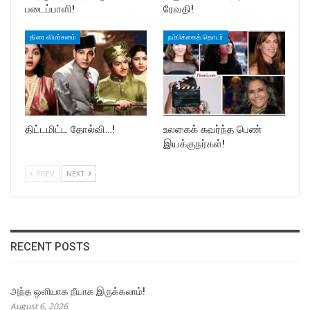
படைப்பாளி!
ரேவதி!
திரை விமர்சனம்
நம்பிக்கைத் தொடர்
திட்டமிட்ட தோல்வி…!
உலகைக் கவர்ந்த பெண்
இயக்குநர்கள்!
PREV
NEXT
RECENT POSTS
அந்த ஒளியாக நீயாக இருக்கலாம்!
August 6, 2026