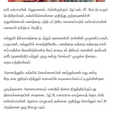
ரவி வர்மாவின் அலுவலகம், அங்கிருக்கும் ஆட்கள், சீட் கேட்டு வரும்
பெற்றோர்கள், கல்விக்கொள்ளை குறித்து குற்றவுணர்ச்சி
ஏதுமில்லாமல் பணத்தை பற்றி மட்டுமே கவலைப்படும் ரவிவர்மாவின்
மனைவி (வித்யா பிரதீப்),
கல்லூரி நிர்வாகத்தை நடத்தும் தலைவரின் (சங்கிலி முருகன்) மகள்,
மருமகன், கல்லூரிக் காலத்திலேயே பணத்தை கத்தை கத்தையாகச்
சம்பாதிக்க வேண்டுமென்ற வேட்கையுடன் திரியும் கனலின் நண்பன்
நசீர் (குணநிதி) மற்றும் குழு என்று ‘செல்ஃபி’ முழுக்க நிறைய
கதாபாத்திரங்கள்.
அனைத்துமே கல்விக் கொள்ளையின் ஊற்றுக்கண் எது என்ற
தேடலை துரிதப்படுத்தும் வகையில் வடிவமைக்கப்பட்டிருக்கின்றன.
முடிந்தவரை அனைவரையும் மனதில் நிலை நிறுத்தியிருப்பது
திரைக்கதையின் சாதனை. ஆட்டோகாரராக வாழ்வைத் தொடங்கி
ரவிவர்மாவின் ஆளாக மாறுபவர் தன்னை குறித்து சொல்லும் காட்சி
அதற்கான ஒரு சோறு பதம்.