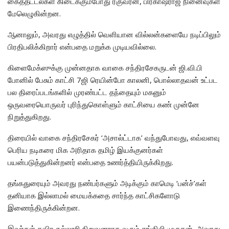
கைத்தட்டல்கள் கிடைக்கும்போது ரகுவரன், பிரகாஷ்ராஜ் நினைவுகள்
மேலெழுகின்றன.
ஆனாலும், அவரது எழுத்தில் வெளியான வில்லன்களையே நடிப்பிலும்
பிரதிபலிக்கிறார் என்பதை மறுக்க முடியவில்லை.
கிளைமேக்ஸுக்கு முன்னதாக வாகை சந்திரசேகருடன் ஜி.வி.பி
போனில் பேசும் காட்சி 7ஜி ரெயின்போ காலனி, பொல்லாதவன் உட்பட
பல திரைப்படங்களில் முரண்பட்ட தந்தையும் மகனும்
ஒருவரையொருவர் புரிந்துகொள்ளும் காட்சியை கண் முன்னே
நிறுத்துகிறது.
திரையில் வாகை சந்திரசேகர் ‘அசால்ட்டாக’ வந்துபோவது, எவ்வளவு
பெரிய நடிகரை மிக அரிதாக தமிழ் இயக்குனர்கள்
பயன்படுத்துகின்றனர் என்பதை உணர்த்தியிருக்கிறது.
தங்கதுரையும் அவரது நண்பர்களும் அடிக்கும் காமெடி ‘பன்ச்’கள்
தனியாக இல்லாமல் மையக்கதை சார்ந்த காட்சிகளோடு
இணைந்திருக்கின்றன.
இவர்கள் தவிர கல்லூரி நிறுவனராக வரும் சங்கிலி முருகன், அவரது