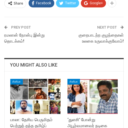
Share
Facebook
Twitter
Google+
PREV POST
NEXT POST
ரமலான் நோன்பு இன்று
குறைபாடற்ற குழந்தைகள்
தொடக்கம்!
உலகை உருவாக்குவோம்!
YOU MIGHT ALSO LIKE
சினிமா
சினிமா
பாலா: தேசிய பெருமிதம்
‘துளசி’ போன்று
பெற்றுத் தந்த தமிழ்ப்
அபூர்வமானவர் நடிகை