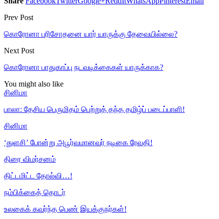
Share
Facebook
Twitter
Google+
ReddIt
WhatsApp
Pinterest
Email
Prev Post
கொரோனா பரிசோதனை யார் யாருக்கு தேவையில்லை?
Next Post
கொரோனா பாதுகாப்பு நடவடிக்கைகள் யாருக்காக?
You might also like
சினிமா
பாலா: தேசிய பெருமிதம் பெற்றுத் தந்த தமிழ்ப் படைப்பாளி!
சினிமா
‘துளசி’ போன்று அபூர்வமானவர் நடிகை ரேவதி!
திரை விமர்சனம்
திட்டமிட்ட தோல்வி…!
நம்பிக்கைத் தொடர்
உலகைக் கவர்ந்த பெண் இயக்குநர்கள்!