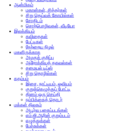
ஆன்மிகம்
மகான்கள், சித்தர்கள்
சிறு தெய்வக் கோயில்கள்
சோதிடம்
சொற்பொழிவுகள், வீடியோ
இலக்கியம்
கவிதைகள்
பேட்டிகள்
நேற்றைய நிழல்
மகளிருக்காக
அழகுக் குறிப்பு
ஆரோக்கியத் தகவல்கள்
சமையல் டிப்ஸ்
சிறு தொழில்கள்
கதம்பம்
இசை, நாட்டியம், ஓவியம்
குறுக்கெழுத்துப் போட்டி
தினம் ஒரு செய்தி
நம்பிக்கைத் தொடர்
மக்கள் திலகம்
அபூர்வ புகைப்படங்கள்
எம்.ஜி.ஆரின் குறும்படம்
எழுத்துக்கள்
பேச்சுக்கள்