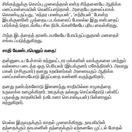
சிங்கத்துக்கு கொம்பு முளைத்தால் என்ற சிந்தனையே ஆதிக்க
மனப்பான்மையின் வெளிப்பாடுதான். அதையே தலைப்பாகக்
கொண்டிருப்பது, ‘சுந்தர பாண்டியன்’, ‘சத்ரியன்’ போன்ற
இயக்குனரின் முந்தைய படங்களைப் போலல்ல இது என்பதைப்
பார்க்கத் தொடங்கிய சில நிமிடங்களிலேயே புரிய வைக்கிறது.
அந்த இடத்தைத் தாண்டாமலேயே போயிருப்பதுதான் மனதைச்
சங்கடப்படுத்துகிறது.
சாதி வேண்டாமெனும் கதை!
தன்னுடைய பேச்சால் சுற்றுவட்டார மக்களின் வாக்குகளை மாற்றும்
வல்லமை படைத்த ஒரு பெரியவர் (இயக்குனர் மகேந்திரன்). அவரது
மகன் (சசிகுமார்) தனது உறவினர்கள் அனைவரும் ஆதிக்க
மனப்பான்மையோடு இருப்பதை எண்ணி வருந்துகிறார்.
தனது நண்பர்களோடு இணைந்து சாதியில்லா சமூகத்தை
உருவாக்க உழைக்கிறார். ஊருக்கு நல்லது செய்வதோடு பள்ளிப்
பருவத்து காதலியின் (மடோனா செபாஸ்டியன்) பின்னாலும்
சுற்றுகிறார்.
மெல்ல இருவருக்கும் காதல் முளைக்கிறது. நாயகியின்
தந்தைக்கும் நாயகனின் தந்தைக்கும் ஏற்கனவே முட்டல் மோதல்