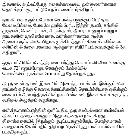
இதனால், அவ்வப்போது நகைச்சுவையை ஒன்லைனர்களாக
தெளிக்கும் சூரி மட்டுமே நம் கவனம் ஈர்க்கிறார்.
நாயகியாக வரும் மடோனா செபாஸ்டியனுக்குப் பெரிதாக
வேலையில்லை. போலவே ஹரீஷ் பேரடி, இந்தர் குமார், சங்கிலி
முருகன், சென்ட்ராயன், அருள்தாஸ், தீபா ராமானுஜம் மற்றும்
நாயகனின் உறவினர்களாக, ஊர்க்காரர்களாக நடித்த
அனைவருக்குமே பெரிதாக முக்கியத்துவம் கிடைக்கவில்லை.
சசியின் அத்தை மகளாக நடித்துள்ள ஸ்ரீபிரியங்காவுக்கும் அதே
கதிதான்.
ஒரு காட்சியில் மகேந்திரனை பார்த்து கொளப்புளி லீலா ‘எனக்கு
வயசு 72’ எனும்போது, கொஞ்சம் மேக்கப்பில்
மெனக்கெட்டிருக்கலாமோ என்று தோன்றுகிறது.
திபு நிணன் தாமஸ் இசையில் அமைந்த பாடல்கள், இன்னும் சில
நாட்கள் கழித்து தொலைக்காட்சிகளில் தொடர்ச்சியாக ஒலிக்கும்
வகையில் அமைந்திருக்கின்றன. பின்னணி இசை காட்சிகளுக்கு
கூடுதல் அழுத்தம் தருகிறது.
என்.கே.ஏகாம்பரத்தின் ஒளிப்பதிவு ஒரு கலர்புல்லான கமர்ஷியல்
திரைப்படத்தைக் காணும் அனுபவத்தை வழங்குகிறது.
திரைக்கதையில் இருக்கும் குழப்படிகளுக்கேற்ப மொத்தமாகக்
கதையைக் கோர்ப்பதில் தடுமாறியிருக்கிறது டான் பாஸ்கோவின்
படத்தொகுப்பு.