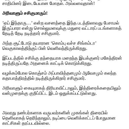
சாதியினர் இடையேயான மோதல். அவ்வளவுதான்!
அரிவாளும் சசிகுமாரும்!
’ஏய் இந்தாரு…’ என்ற வசனத்தை இந்த படத்திலாவது பேசாமல்
இருப்பாரா என்று சொல்லுமளவுக்கு மதுரை வட்டாரப் படங்களாகத்
தேடித் தேடி நடித்தார் சசிகுமார்.
அந்த சூட்டோடு தயாரான ‘கொம்பு வச்ச சிங்கம்டா’
வெகுகாலத்திற்குப் பின் வெளிவந்திருக்கிறது.
இப்படத்தில் சசிக்கு தந்தையாக மறைந்த இயக்குனர் மகேந்திரன்
நடித்திருப்பதே அதனைக் காட்டிக் கொடுக்கிறது.
வழக்கம்போல கொஞ்சம் அப்பாவித்தனமும் ஆவேசமும் கலந்த
கதாபாத்திரத்தில் நடித்திருக்கிறார் சசிகுமார்.
அரிவாளும் கையுமாகத் திரியாவிட்டாலும், இத்திரைக்கதையிலும்
வன்முறைக்கு குறிப்பிட்ட இடம் ஒதுக்கப்பட்டுள்ளது.
அவரது நண்பர்களாக வருபவர்களின் முகங்கள் திரையில்
தெளிவாகத் தெரிந்தாலும், நடிப்பை வெளிக்காட்டப் போதுமான
காட்சிகள் தரப்படவில்லை.