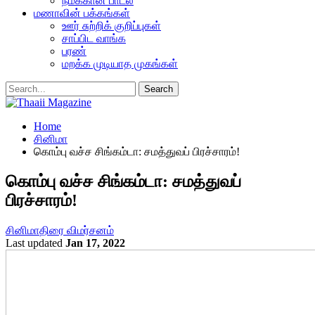
நமக்கான பாடல்
மணாவின் பக்கங்கள்
ஊர் சுற்றிக் குறிப்புகள்
சாப்பிட வாங்க
பரண்
மறக்க முடியாத முகங்கள்
Home
சினிமா
கொம்பு வச்ச சிங்கம்டா: சமத்துவப் பிரச்சாரம்!
கொம்பு வச்ச சிங்கம்டா: சமத்துவப்
பிரச்சாரம்!
சினிமா
திரை விமர்சனம்
Last updated
Jan 17, 2022