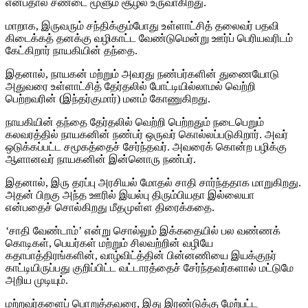
என்பதால் சண்டை மூளும் சூழல் உருவாகிறது.
மாறாக, இருவரும் சந்திக்கும்போது உள்ளாட்சித் தலைவர் பதவி
கிடைக்கத் தனக்கு வழிகாட்ட வேண்டுமென்று ஊர்ப் பெரியவரிடம்
கேட்கிறார் நாயகியின் தந்தை.
இதனால், நாயகன் மற்றும் அவரது நண்பர்களின் துணையோடு
அதுவரை உள்ளாட்சித் தேர்தலில் போட்டியில்லாமல் வெற்றி
பெற்றவரின் (இந்தர்குமார்) மனம் கோணுகிறது.
நாயகியின் தந்தை தேர்தலில் வெற்றி பெற்றதும் நடைபெறும்
கலவரத்தில் நாயகனின் நண்பர் ஒருவர் கொல்லப்படுகிறார். அவர்
ஒடுக்கப்பட்ட சமூகத்தைச் சேர்ந்தவர். அவரைக் கொன்ற பழிக்கு
ஆளானவர் நாயகனின் இன்னொரு நண்பர்.
இதனால், இரு தரப்பு அரசியல் மோதல் சாதி சார்ந்ததாக மாறுகிறது.
அதன் பிறகு அந்த ஊரில் இயல்பு திரும்பியதா இல்லையா
என்பதைச் சொல்கிறது மீதமுள்ள திரைக்கதை.
‘சாதி வேண்டாம்’ என்று சொல்லும் இக்கதையில் பல வண்ணக்
கொடிகள், பெயர்கள் மற்றும் சிலவற்றின் வழியே
கதாபாத்திரங்களின், வாழ்விட்த்தின் பின்னணியை இயக்குநர்
காட்டியிருப்பது குறிப்பிட்ட வட்டாரத்தைச் சேர்ந்தவர்களால் மட்டுமே
அறிய முடியும்.
மற்றவர்களைப் பொறுத்தவரை, இது இரண்டுக்கு மேற்பட்ட