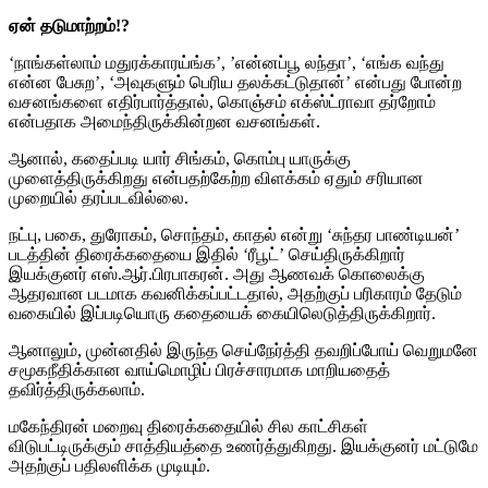
ஏன் தடுமாற்றம்!?
‘நாங்கள்லாம் மதுரக்காரய்ங்க’, ’என்னப்பூ லந்தா’, ‘எங்க வந்து
என்ன பேசுற’, ‘அவுகளும் பெரிய தலக்கட்டுதான்’ என்பது போன்ற
வசனங்களை எதிர்பார்த்தால், கொஞ்சம் எக்ஸ்ட்ராவா தர்றோம்
என்பதாக அமைந்திருக்கின்றன வசனங்கள்.
ஆனால், கதைப்படி யார் சிங்கம், கொம்பு யாருக்கு
முளைத்திருக்கிறது என்பதற்கேற்ற விளக்கம் ஏதும் சரியான
முறையில் தரப்படவில்லை.
நட்பு, பகை, துரோகம், சொந்தம், காதல் என்று ‘சுந்தர பாண்டியன்’
படத்தின் திரைக்கதையை இதில் ‘ரீபூட்’ செய்திருக்கிறார்
இயக்குனர் எஸ்.ஆர்.பிரபாகரன். அது ஆணவக் கொலைக்கு
ஆதரவான படமாக கவனிக்கப்பட்டதால், அதற்குப் பரிகாரம் தேடும்
வகையில் இப்படியொரு கதையைக் கையிலெடுத்திருக்கிறார்.
ஆனாலும், முன்னதில் இருந்த செய்நேர்த்தி தவறிப்போய் வெறுமனே
சமூகநீதிக்கான வாய்மொழிப் பிரச்சாரமாக மாறியதைத்
தவிர்த்திருக்கலாம்.
மகேந்திரன் மறைவு திரைக்கதையில் சில காட்சிகள்
விடுபட்டிருக்கும் சாத்தியத்தை உணர்த்துகிறது. இயக்குனர் மட்டுமே
அதற்குப் பதிலளிக்க முடியும்.