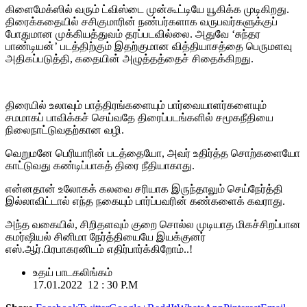
கிளைமேக்ஸில் வரும் ட்விஸ்டை முன்கூட்டியே யூகிக்க முடிகிறது.
திரைக்கதையில் சசிகுமாரின் நண்பர்களாக வருபவர்களுக்குப்
போதுமான முக்கியத்துவம் தரப்படவில்லை. அதுவே ‘சுந்தர
பாண்டியன்’ படத்திற்கும் இதற்குமான வித்தியாசத்தை பெருமளவு
அதிகப்படுத்தி, கதையின் அழுத்தத்தைச் சிதைக்கிறது.
திரையில் உலாவும் பாத்திரங்களையும் பார்வையாளர்களையும்
சமமாகப் பாவிக்கச் செய்வதே திரைப்படங்களில் சமூகநீதியை
நிலைநாட்டுவதற்கான வழி.
வெறுமனே பெரியாரின் படத்தையோ, அவர் உதிர்த்த சொற்களையோ
காட்டுவது கண்டிப்பாகத் திரை நீதியாகாது.
என்னதான் உலோகக் கலவை சரியாக இருந்தாலும் செய்நேர்த்தி
இல்லாவிட்டால் எந்த நகையும் பார்ப்பவரின் கண்களைக் கவராது.
அந்த வகையில், சிறிதளவும் குறை சொல்ல முடியாத மிகச்சிறப்பான
கமர்ஷியல் சினிமா நேர்த்தியையே இயக்குனர்
எஸ்.ஆர்.பிரபாகரனிடம் எதிர்பார்க்கிறோம்..!
உதய் பாடகலிங்கம்
17.01.2022 12 : 30 P.M