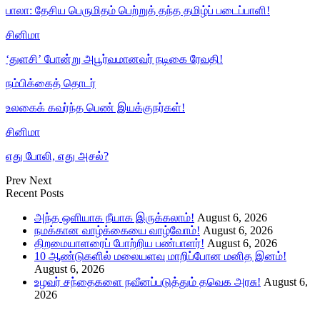
பாலா: தேசிய பெருமிதம் பெற்றுத் தந்த தமிழ்ப் படைப்பாளி!
சினிமா
‘துளசி’ போன்று அபூர்வமானவர் நடிகை ரேவதி!
நம்பிக்கைத் தொடர்
உலகைக் கவர்ந்த பெண் இயக்குநர்கள்!
சினிமா
எது போலி, எது அசல்?
Prev
Next
Recent Posts
அந்த ஒளியாக நீயாக இருக்கலாம்!
August 6, 2026
நமக்கான வாழ்க்கையை வாழ்வோம்!
August 6, 2026
திறமையாளரைப் போற்றிய பண்பாளர்!
August 6, 2026
10 ஆண்டுகளில் மலையளவு மாறிப்போன மனித இனம்!
August 6, 2026
உழவர் சந்தைகளை நவீனப்படுத்தும் தவெக அரசு!
August 6,
2026