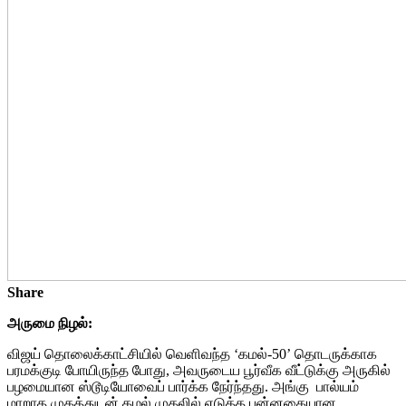
Share
அருமை நிழல்:
விஜய் தொலைக்காட்சியில் வெளிவந்த ‘கமல்-50’ தொடருக்காக
பரமக்குடி போயிருந்த போது, அவருடைய பூர்வீக வீட்டுக்கு அருகில்
பழமையான ஸ்டூடியோவைப் பார்க்க நேர்ந்தது. அங்கு பால்யம்
மாறாத முகத்துடன் கமல் முதலில் எடுத்த புன்னகையான