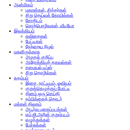
ஆன்மிகம்
மகான்கள், சித்தர்கள்
சிறு தெய்வக் கோயில்கள்
சோதிடம்
சொற்பொழிவுகள், வீடியோ
இலக்கியம்
கவிதைகள்
பேட்டிகள்
நேற்றைய நிழல்
மகளிருக்காக
அழகுக் குறிப்பு
ஆரோக்கியத் தகவல்கள்
சமையல் டிப்ஸ்
சிறு தொழில்கள்
கதம்பம்
இசை, நாட்டியம், ஓவியம்
குறுக்கெழுத்துப் போட்டி
தினம் ஒரு செய்தி
நம்பிக்கைத் தொடர்
மக்கள் திலகம்
அபூர்வ புகைப்படங்கள்
எம்.ஜி.ஆரின் குறும்படம்
எழுத்துக்கள்
பேச்சுக்கள்