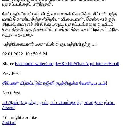
புகைப்படத்தைப் பார்த்தேன்.
கேட்டதும் நெகட்டிவுடன் இலவசமாகக் கொடுத்து விட்டார் பரந்த
மனம் கொண்ட அந்த ஸ்டூடியோ உரிமையாளர். சென்னைக்குத்
திரும்பி கமலைச் சந்தித்து பழைய புகைப்படங்களை அவரிடம்
கொடுத்தபோது, நினைவில் பரமக்குடிக்கே சென்றிருந்தார் அதே
குதூகலத்தோடு.
-பத்திரிகையாளர் மணாவின் அனுபவத்திலிருந்து…!
02.01.2022 10 : 50 A.M
Share
Facebook
Twitter
Google+
ReddIt
WhatsApp
Pinterest
Email
Prev Post
தீர்ப்புகள் விற்கப்படும்: ரஜினி நடித்திருக்க வேண்டிய படம்!
Next Post
50 ஆண்டுகளுக்கு முன்பு கட்டபொம்மனுக்கு சிவாஜி எழுப்பிய
சிலை!
You might also like
சினிமா