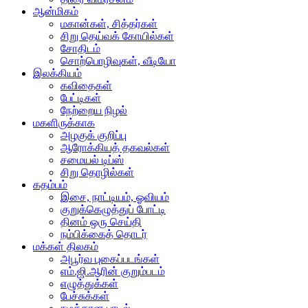
ஆன்மிகம்
மகான்கள், சித்தர்கள்
சிறு தெய்வக் கோயில்கள்
சோதிடம்
சொற்பொழிவுகள், வீடியோ
இலக்கியம்
கவிதைகள்
பேட்டிகள்
நேற்றைய நிழல்
மகளிருக்காக
அழகுக் குறிப்பு
ஆரோக்கியத் தகவல்கள்
சமையல் டிப்ஸ்
சிறு தொழில்கள்
கதம்பம்
இசை, நாட்டியம், ஓவியம்
குறுக்கெழுத்துப் போட்டி
தினம் ஒரு செய்தி
நம்பிக்கைத் தொடர்
மக்கள் திலகம்
அபூர்வ புகைப்படங்கள்
எம்.ஜி.ஆரின் குறும்படம்
எழுத்துக்கள்
பேச்சுக்கள்