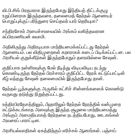
வி.பி.சிங் பிரதமராக இருந்தபோது இந்தியத் திட்டக்குழு
உறுப்பினராக இருந்தவரை, தலைமைத் தேர்தல் ஆணையர்
பொறுப்புக்குப் பரிந்துரை செய்தவர் யார் தெரியுமா?
சந்திரசேகர் அமைச்சரவையில் அங்கம் வகித்தவரான
சுப்பிரமணியன் சுவாமி.
அதிலிருந்து அதிரடியாக மாற்றியமைக்கப்பட்டது தேர்தல்
ஆணையம். பல விதிமுறைகள் கறாராகக் கடைப் பிடிக்கப்பட்டன. பல
அரசியல் குறுக்கீடுகள் இருந்தபோதும் தளரவில்லை சேஷன்.
குறிப்பாக நள்ளிரவுக்கு மேல் நீடித்து விடியவிடிய நடந்து
கொண்டிருந்த தேர்தல் பிரச்சாரம் குறிப்பிட்ட நேரக் கட்டுப்பாட்டின்
கீழ் வந்தது சேஷன் தலைமையில் இருந்தபோது தான்.
தேர்தல் பூத்களுக்கு அருகில் கட்சிச் சின்னங்களைக் கொண்டு
வருவது தடுத்து நிறுத்தப்பட்டது.
உத்திரபிரதேசத்திலும், பீஹாரிலும் தேர்தல் நேரத்தில் வன்முறை
கட்டுக்கடங்காத அளவுக்கு இருந்த சூழலை மாற்றியமைத்து
அங்கும் அமைதியாகத் தேர்தலை நடத்தியபோது, ஊடகங்கள்
அவரைப் பாராட்டின.
அரசியல்வாதிகள் ஏகத்திற்கும் எரிச்சல் ஆனார்கள். பஞ்சாப்