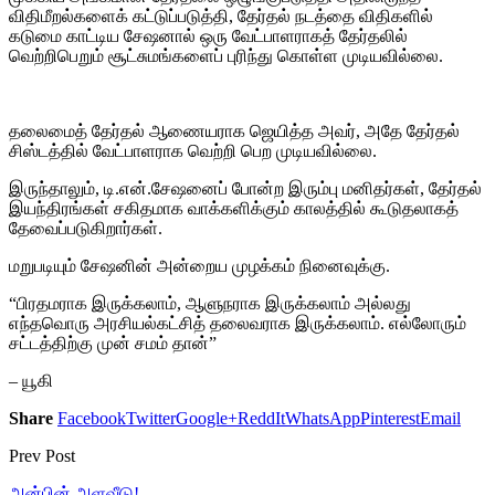
விதிமீறல்களைக் கட்டுப்படுத்தி, தேர்தல் நடத்தை விதிகளில்
கடுமை காட்டிய சேஷனால் ஒரு வேட்பாளராகத் தேர்தலில்
வெற்றிபெறும் சூட்சுமங்களைப் புரிந்து கொள்ள முடியவில்லை.
தலைமைத் தேர்தல் ஆணையராக ஜெயித்த அவர், அதே தேர்தல்
சிஸ்டத்தில் வேட்பாளராக வெற்றி பெற முடியவில்லை.
இருந்தாலும், டி.என்.சேஷனைப் போன்ற இரும்பு மனிதர்கள், தேர்தல்
இயந்திரங்கள் சகிதமாக வாக்களிக்கும் காலத்தில் கூடுதலாகத்
தேவைப்படுகிறார்கள்.
மறுபடியும் சேஷனின் அன்றைய முழக்கம் நினைவுக்கு.
“பிரதமராக இருக்கலாம், ஆளுநராக இருக்கலாம் அல்லது
எந்தவொரு அரசியல்கட்சித் தலைவராக இருக்கலாம். எல்லோரும்
சட்டத்திற்கு முன் சமம் தான்”
– யூகி
Share
Facebook
Twitter
Google+
ReddIt
WhatsApp
Pinterest
Email
Prev Post
அன்பின் அளவீடு!