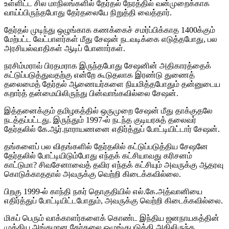
உள்ளிட்ட சில மாநிலங்களில் தேர்தல் நேரத்தில் வன்முறைக்காக
வாய்ப்பிருந்தபோது தேர்தலையே நிறுத்தி வைத்தார்.
தேர்தல் முடிந்து ஒழுங்காக கணக்கைச் சமர்ப்பிக்காத 1400க்கும்
மேற்பட்ட வேட்பாளர்கள் மீது சேஷன் நடவடிக்கை எடுத்தபோது, பல
அரசியல்வாதிகள் ஆடிப் போனார்கள்.
நரசிம்மராவ் பிரதமராக இருந்தபோது சேஷனின் அதிகாரத்தைக்
கட்டுப்படுத்துவதற்கு என்றே கூடுதலாக இரண்டு துணைத்
தலைமைத் தேர்தல் ஆணையர்களை நியமித்தபோதும் தன்னுடைய
கறார்த் தன்மையிலிருந்து பின்வாங்கவில்லை சேஷன்.
இத்தனைக்கும் தமிழகத்தில் ஒருமுறை சேஷன் மீது தாக்குதலே
நடத்தப்பட்டது. இருந்தும் 1997-ல் நடந்த குடியரசுத் தலைவர்
தேர்தலில் கே.ஆர்.நாராயணனை எதிர்த்துப் போட்டியிட்டார் சேஷன்.
தங்களைப் பல விதங்களில் தேர்தலில் கட்டுப்படுத்திய சேஷனே
தேர்தலில் போட்டியிடும்போது எந்தக் கட்சியாவது கரிசனம்
காட்டுமா? சிவசேனாவைத் தவிர எந்தக் கட்சியும் அவருக்கு ஆதரவு
கொடுக்காததால் அவருக்கு வெற்றி கிடைக்கவில்லை.
பிறகு 1999-ல் காந்தி நகர் தொகுதியில் எல்.கே.அத்வானியை
எதிர்த்துப் போட்டியிட்டபோதும், அவருக்கு வெற்றி கிடைக்கவில்லை.
மிகப் பெரும் வாக்காளர்களைக் கொண்ட இந்திய ஜனநாயகத்தின்
முக்கிய அங்கமான தேர்தலை ஒழுங்குபடுத்தி அதிலிருந்த