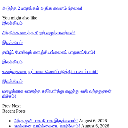
அடுத்த 2 மாதங்கள் அதிக கவனம் தேவை!
You might also like
இலக்கியம்
சிந்திக்க வைத்த சிறார் எழுத்தாளர்கள்!
இலக்கியம்
தமிழ்ப் பேரறிவுக் களஞ்சியங்களைப் பாதுகாப்போம்!
இலக்கியம்
உணர்வுகளை நுட்பமாக வெளிப்படுத்திய படைப்பாளி!
இலக்கியம்
மழைக்காக வானத்த எதிர்பார்த்து கழுத்து வலி வந்ததுதான்
மிச்சம்!
Prev
Next
Recent Posts
அந்த ஒளியாக நீயாக இருக்கலாம்!
August 6, 2026
நமக்கான வாழ்க்கையை வாழ்வோம்!
August 6, 2026