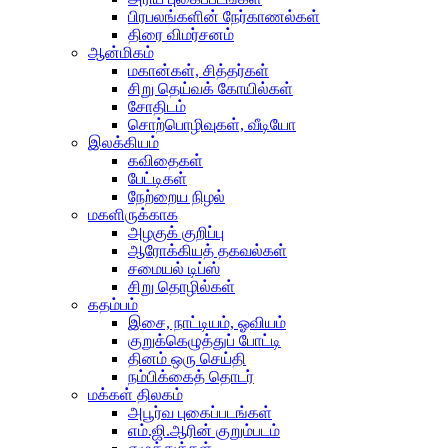
பிரபலங்களின் நேர்காணல்கள்
திரை விமர்சனம்
ஆன்மிகம்
மகான்கள், சித்தர்கள்
சிறு தெய்வக் கோயில்கள்
சோதிடம்
சொற்பொழிவுகள், வீடியோ
இலக்கியம்
கவிதைகள்
பேட்டிகள்
நேற்றைய நிழல்
மகளிருக்காக
அழகுக் குறிப்பு
ஆரோக்கியத் தகவல்கள்
சமையல் டிப்ஸ்
சிறு தொழில்கள்
கதம்பம்
இசை, நாட்டியம், ஓவியம்
குறுக்கெழுத்துப் போட்டி
தினம் ஒரு செய்தி
நம்பிக்கைத் தொடர்
மக்கள் திலகம்
அபூர்வ புகைப்படங்கள்
எம்.ஜி.ஆரின் குறும்படம்