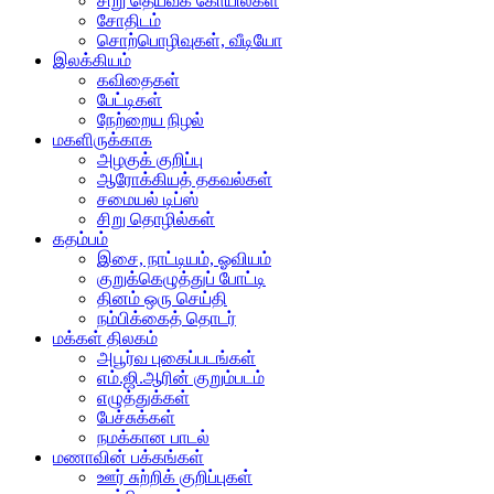
சிறு தெய்வக் கோயில்கள்
சோதிடம்
சொற்பொழிவுகள், வீடியோ
இலக்கியம்
கவிதைகள்
பேட்டிகள்
நேற்றைய நிழல்
மகளிருக்காக
அழகுக் குறிப்பு
ஆரோக்கியத் தகவல்கள்
சமையல் டிப்ஸ்
சிறு தொழில்கள்
கதம்பம்
இசை, நாட்டியம், ஓவியம்
குறுக்கெழுத்துப் போட்டி
தினம் ஒரு செய்தி
நம்பிக்கைத் தொடர்
மக்கள் திலகம்
அபூர்வ புகைப்படங்கள்
எம்.ஜி.ஆரின் குறும்படம்
எழுத்துக்கள்
பேச்சுக்கள்
நமக்கான பாடல்
மணாவின் பக்கங்கள்
ஊர் சுற்றிக் குறிப்புகள்