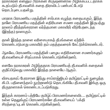
நரகாசுரன் என்னும் அரக்கன் கிருஷ்ணனால் அழிக்கப்பட்டதாகக்
கூறப்படும் தீபாவளிக் கதை திராவிடப் பண்பாட்டோடு
தொடர்புடையதன்று.
மாறாக பிராமணிய மதத்தின் சார்பாக எழுந்த கதையாகும். இந்த
நாளே பிராமணிய மதத்தின் எதிரியான சமண மதத்தின் இருபத்து
நாலாம் தீர்த்தங்கரரான வர்த்தமான மகாவீரர் வீடுபேறடைந்த
(இறந்த) நாளாகும்.
தான் இறந்த நாளை வரிசையாகத் தீபங்களை ஏற்றிக்
கொண்டாடுமாறு மகாவீரர் தம் மதத்தவரைக் கேட்டுக்கொண்டார்.
ஆகவே, பிராமணிய மதத்தின் பழைய எதிரிகளான சமணர்களும்
தீபாவளியைச் சிறப்பாகக் கொண்டாடுகின்றனர்.
எனவே நரகாசுரன் அழிந்ததாக பிராமணியத் தீபாவளிக் கதைகள்
குறிப்பிடுவது மகாவீரர் இறந்த நாளையே ஆகும்.
விசயநகரப் பேரரசான இந்து சாம்ராஜ்ஜியம் தமிழ்நாட்டில் நுழைந்த
கி.பி. பதினைந்தாம் நூற்றாண்டு தொடங்கியே தீபாவளி இங்கு ஒரு
திருநாளாகக் கொண்டாடப்படுகிறது.
இந்தக் காரணம் பற்றியே தமிழ்ப் பிராமணர்களைவிட.. தமிழ்நாட்டில்
உள்ள தெலுங்குப் பிராமணர்களே தீபாவளியைப் ‘பக்தி
சிரத்தை’யுடன் கொண்டாடுகின்றனர்.