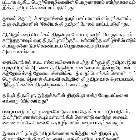
பட்டாசு ஆகிய பெருந்தொழில்களின் பொருளாதாரம் சார்ந்ததாகவும்
இத்திருவிழா கொண்டாடப்படுகிறது.
தகவல் தொடர்புச் சாதனங்கள் தரும் பகட்டான விளம்பரங்களால்,
இது தமிழர்களின் ‘தேசியத் திருவிழா’ போலக் காட்டப்படுகிறது.
ஆயினும் தைப்பொங்கல் திருவிழா போல மரபுவழிப் பொருளாதாரம்
சார்ந்ததாகவும் ஒரு திருவிழாவிற்குரிய உள்ளார்ந்த மகிழ்ச்சியோடும்
சடங்குகளோடும் கொண்டாடப் பெறுவதாகவும் தீபாவளி
அமையவில்லை.
தைப்பொங்கல் சமய எல்லையினைக் கடந்து நிற்கும் திருவிழா. இது
பழந்தமிழரின் அறுவடைத் திருவிழா. எனவேதான் இன்று ரோமன்
கத்தோலிக்கத் தேவாலயங்களில்கூடத் தைப்பொங்கல் கொண்டாடப்
பெறுகிறது. ஆனால் தீபாவளி தமிழரின் திருவிழாவாக அமையாமல்
‘இந்து’க்களின் திருவிழாவாக அமைகிறது.
தமிழர் திருவிழா, இந்துக்களின் திருவிழா என்ற வேறுபாட்டினை
எவ்வாறு பிரித்தறிவது?
பழைய வழிபாட்டு முறைகளோடு கூடிய தொல் சமய வழிபாடுகள்,
இவற்றின் சாரத்தையும் உள்வாங்கிக் கொண்டு வளர்ந்த சைவம்,
வைணவம் ஆகியவையே தமிழர்களின் பழைய மதங்களாகும்.
இவை காட்டும் திருவிழாக்களான கார்த்திகைக் திருவிழா,
திருவாதிரைத் திருவிழா, தைப்பூசத் திருவிழா, மாசிக்களரி