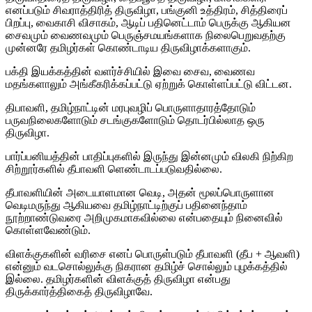
எனப்படும் சிவராத்திரித் திருவிழா, பங்குனி உத்திரம், சித்திரைப்
பிறப்பு, வைகாசி விசாகம், ஆடிப் பதினெட்டாம் பெருக்கு ஆகியன
சைவமும் வைணவமும் பெருஞ்சமயங்களாக நிலைபெறுவதற்கு
முன்னரே தமிழர்கள் கொண்டாடிய திருவிழாக்களாகும்.
பக்தி இயக்கத்தின் வளர்ச்சியில் இவை சைவ, வைணவ
மதங்களாலும் அங்கீகரிக்கப்பட்டு ஏற்றுக் கொள்ளப்பட்டு விட்டன.
திபாவளி, தமிழ்நாட்டின் மரபுவழிப் பொருளாதாரத்தோடும்
பருவநிலைகளோடும் சடங்குகளோடும் தொடர்பில்லாத ஒரு
திருவிழா.
பார்ப்பனியத்தின் பாதிப்புகளில் இருந்து இன்னமும் விலகி நிற்கிற
சிற்றூர்களில் தீபாவளி ளெண்டாடப்படுவதில்லை.
தீபாவளியின் அடையாளமான வெடி, அதன் மூலப்பொருளான
வெடிமருந்து ஆகியவை தமிழ்நாட்டிற்குப் பதினைந்தாம்
நூற்றாண்டுவரை அறிமுகமாகவில்லை என்பதையும் நினைவில்
கொள்ளவேண்டும்.
விளக்குகளின் வரிசை எனப் பொருள்படும் தீபாவளி (தீப + ஆவளி)
என்னும் வடசொல்லுக்கு நிகரான தமிழ்ச் சொல்லும் புழக்கத்தில்
இல்லை. தமிழர்களின் விளக்குத் திருவிழா என்பது
திருக்கார்த்திகைத் திருவிழாவே.