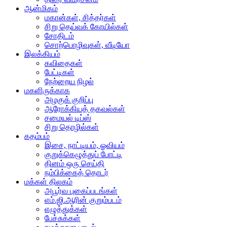
ஆன்மிகம்
மகான்கள், சித்தர்கள்
சிறு தெய்வக் கோயில்கள்
சோதிடம்
சொற்பொழிவுகள், வீடியோ
இலக்கியம்
கவிதைகள்
பேட்டிகள்
நேற்றைய நிழல்
மகளிருக்காக
அழகுக் குறிப்பு
ஆரோக்கியத் தகவல்கள்
சமையல் டிப்ஸ்
சிறு தொழில்கள்
கதம்பம்
இசை, நாட்டியம், ஓவியம்
குறுக்கெழுத்துப் போட்டி
தினம் ஒரு செய்தி
நம்பிக்கைத் தொடர்
மக்கள் திலகம்
அபூர்வ புகைப்படங்கள்
எம்.ஜி.ஆரின் குறும்படம்
எழுத்துக்கள்
பேச்சுக்கள்