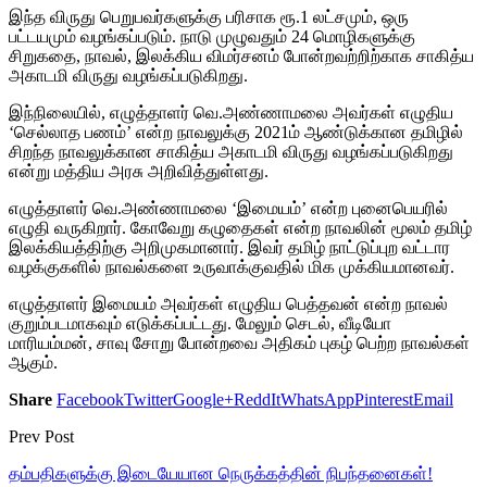
இந்த விருது பெறுபவர்களுக்கு பரிசாக ரூ.1 லட்சமும், ஒரு
பட்டயமும் வழங்கப்படும். நாடு முழுவதும் 24 மொழிகளுக்கு
சிறுகதை, நாவல், இலக்கிய விமர்சனம் போன்றவற்றிற்காக சாகித்ய
அகாடமி விருது வழங்கப்படுகிறது.
இந்நிலையில், எழுத்தாளர் வெ.அண்ணாமலை அவர்கள் எழுதிய
‘செல்லாத பணம்’ என்ற நாவலுக்கு 2021ம் ஆண்டுக்கான தமிழில்
சிறந்த நாவலுக்கான சாகித்ய அகாடமி விருது வழங்கப்படுகிறது
என்று மத்திய அரசு அறிவித்துள்ளது.
எழுத்தாளர் வெ.அண்ணாமலை ‘இமையம்’ என்ற புனைபெயரில்
எழுதி வருகிறார். கோவேறு கழுதைகள் என்ற நாவலின் மூலம் தமிழ்
இலக்கியத்திற்கு அறிமுகமானார். இவர் தமிழ் நாட்டுப்புற வட்டார
வழக்குகளில் நாவல்களை உருவாக்குவதில் மிக முக்கியமானவர்.
எழுத்தாளர் இமையம் அவர்கள் எழுதிய பெத்தவன் என்ற நாவல்
குறும்படமாகவும் எடுக்கப்பட்டது. மேலும் செடல், வீடியோ
மாரியம்மன், சாவு சோறு போன்றவை அதிகம் புகழ் பெற்ற நாவல்கள்
ஆகும்.
Share
Facebook
Twitter
Google+
ReddIt
WhatsApp
Pinterest
Email
Prev Post
தம்பதிகளுக்கு இடையேயான நெருக்கத்தின் நிபந்தனைகள்!