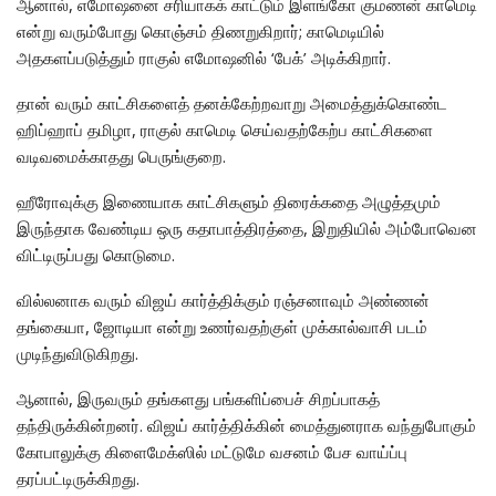
ஆனால், எமோஷனை சரியாகக் காட்டும் இளங்கோ குமணன் காமெடி
என்று வரும்போது கொஞ்சம் திணறுகிறார்; காமெடியில்
அதகளப்படுத்தும் ராகுல் எமோஷனில் ‘பேக்’ அடிக்கிறார்.
தான் வரும் காட்சிகளைத் தனக்கேற்றவாறு அமைத்துக்கொண்ட
ஹிப்ஹாப் தமிழா, ராகுல் காமெடி செய்வதற்கேற்ப காட்சிகளை
வடிவமைக்காதது பெருங்குறை.
ஹீரோவுக்கு இணையாக காட்சிகளும் திரைக்கதை அழுத்தமும்
இருந்தாக வேண்டிய ஒரு கதாபாத்திரத்தை, இறுதியில் அம்போவென
விட்டிருப்பது கொடுமை.
வில்லனாக வரும் விஜய் கார்த்திக்கும் ரஞ்சனாவும் அண்ணன்
தங்கையா, ஜோடியா என்று உணர்வதற்குள் முக்கால்வாசி படம்
முடிந்துவிடுகிறது.
ஆனால், இருவரும் தங்களது பங்களிப்பைச் சிறப்பாகத்
தந்திருக்கின்றனர். விஜய் கார்த்திக்கின் மைத்துனராக வந்துபோகும்
கோபாலுக்கு கிளைமேக்ஸில் மட்டுமே வசனம் பேச வாய்ப்பு
தரப்பட்டிருக்கிறது.