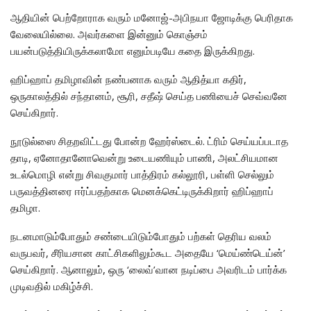
ஆதியின் பெற்றோராக வரும் மனோஜ்-அபிநயா ஜோடிக்கு பெரிதாக
வேலையில்லை. அவர்களை இன்னும் கொஞ்சம்
பயன்படுத்தியிருக்கலாமோ எனும்படியே கதை இருக்கிறது.
ஹிப்ஹாப் தமிழாவின் நண்பனாக வரும் ஆதித்யா கதிர்,
ஒருகாலத்தில் சந்தானம், சூரி, சதீஷ் செய்த பணியைச் செவ்வனே
செய்கிறார்.
நூடுல்ஸை சிதறவிட்டது போன்ற ஹேர்ஸ்டைல். ட்ரிம் செய்யப்படாத
தாடி, ஏனோதானோவென்று உடையணியும் பாணி, அலட்சியமான
உடல்மொழி என்று சிவகுமார் பாத்திரம் கல்லூரி, பள்ளி செல்லும்
பருவத்தினரை ஈர்ப்பதற்காக மெனக்கெட்டிருக்கிறார் ஹிப்ஹாப்
தமிழா.
நடனமாடும்போதும் சண்டையிடும்போதும் பற்கள் தெரிய வலம்
வருபவர், சீரியசான காட்சிகளிலும்கூட அதையே ‘மெய்ண்டெய்ன்’
செய்கிறார். ஆனாலும், ஒரு ‘லைவ்’வான நடிப்பை அவரிடம் பார்க்க
முடிவதில் மகிழ்ச்சி.