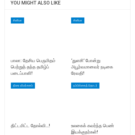
YOU MIGHT ALSO LIKE
சினிமா
சினிமா
பாலா: தேசிய பெருமிதம்
‘துளசி’ போன்று
பெற்றுத் தந்த தமிழ்ப்
அபூர்வமானவர் நடிகை
படைப்பாளி!
ரேவதி!
திரை விமர்சனம்
நம்பிக்கைத் தொடர்
திட்டமிட்ட தோல்வி…!
உலகைக் கவர்ந்த பெண்
இயக்குநர்கள்!