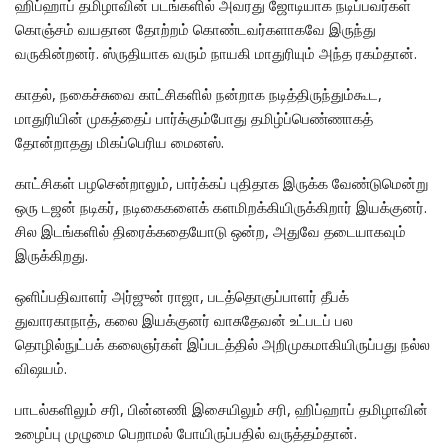
ஹிப்ஹாப் தமிழாவின் படங்களில் அவரது ஜோடியாக நடிப்பவர்கள்
கொஞ்சம் வயதான தோற்றம் கொண்டவர்களாகவே இருந்து
வருகின்றனர். ஸ்ருதியாக வரும் நாயகி மாதுரியும் அந்த ரகம்தான்.
காதல், நகைச்சுவை காட்சிகளில் நன்றாக நடித்திருந்தும்கூட,
மாதுரியின் முகத்தைப் பார்க்கும்போது தமிழ்ப்பெண்ணாகத்
தோன்றாதது மிகப்பெரிய மைனஸ்.
காட்சிகள் பழசென்றாலும், பார்க்கப் புதிதாக இருக்க வேண்டுமென்று
ஒரு டஜன் நடிகர், நடிகைகளைக் களமிறக்கியிருக்கிறார் இயக்குனர்.
சில இடங்களில் திரைக்கதையோடு ஒன்ற, அதுவே தடையாகவும்
இருக்கிறது.
ஒளிப்பதிவாளர் அர்ஜுன் ராஜா, படத்தொகுப்பாளர் தீபக்
துவாரகாநாத், கலை இயக்குனர் வாசுதேவன் உட்படப் பல
தொழில்நுட்பக் கலைஞர்கள் இப்படத்தில் அறிமுகமாகியிருப்பது நல்ல
விஷயம்.
பாடல்களிலும் சரி, பின்னணி இசையிலும் சரி, ஹிப்ஹாப் தமிழாவின்
உழைப்பு முழுமை பெறாமல் போயிருப்பதில் வருத்தம்தான்.