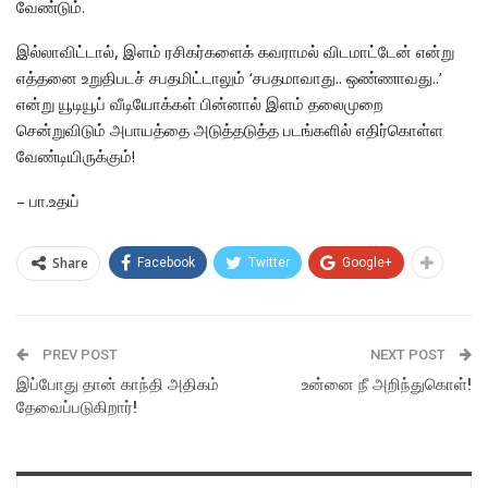
வேண்டும்.
இல்லாவிட்டால், இளம் ரசிகர்களைக் கவராமல் விடமாட்டேன் என்று
எத்தனை உறுதிபடச் சபதமிட்டாலும் ‘சபதமாவாது.. ஒண்ணாவது..’
என்று யூடியூப் வீடியோக்கள் பின்னால் இளம் தலைமுறை
சென்றுவிடும் அபாயத்தை அடுத்தடுத்த படங்களில் எதிர்கொள்ள
வேண்டியிருக்கும்!
– பா.உதய்
Share
Facebook
Twitter
Google+
PREV POST
NEXT POST
இப்போது தான் காந்தி அதிகம்
உன்னை நீ அறிந்துகொள்!
தேவைப்படுகிறார்!