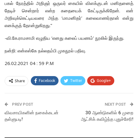
பகல் நேரத்தில் அறிஞர் ஒருவர் கையில் விளக்குடன் மனிதனைத்
தேடிச் சென்றார் என்ற கதையைக் கேட்டிருக்கிறேன். என்
அறிவுக்கெட்டியவரை அந்த ‘மாமனிதர்’ கலைவாணர்தான் என்று
எனக்குத் தோன்றுகிறது.”
-வி.கே.ராமசாமி எழுதிய ‘எனது கலைப் பயணம்’ நூலில் இருந்து.
நன்றி: என்எஸ்கே நல்லதம்பி முகநூல் பதிவு.
26.02.2021 04 : 59 P.M
Share
Facebook
Twitter
Google+
ReddIt
WhatsApp
Pinterest
PREV POST
Email
NEXT POST
விவசாயிகளின் நகைக்கடன்
30 ஆண்டுகளில் 6 முறை
தள்ளுபடி!
ஆட்சிக் கவிழ்ந்த புதுச்சேரி!