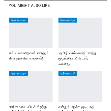
YOU MIGHT ALSO LIKE
நேற்றைய நிழல்
நேற்றைய நிழல்
எம்.டி.வாசுதேவன் என்னும்
‘தமிழ் செம்மொழி’ உரத்து
விருதுகளின் நாயகன்!
முழங்கிய பரிதிமாற்
கலைஞர்!
நேற்றைய நிழல்
நேற்றைய நிழல்
எளிமையை விடச் சிறந்த
என்றும் மறக்க முடியாத