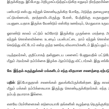
இருக்கிறது. இப்போது அறிமுகப்படுத்தப்படுகிற எதுவும் நிரந்தரமில
பண்பாடு என்பது கற்றுக் கொண்டிருக்கிற போதே, அடுத்த தலைமுறைக
மட்டுமல்லாமல், தாத்தாவிடமிருந்து பேரன், பேத்திக்கு வருவது
பயனுடையதாக இருக்க வேண்டும் என்கிற உணர்வும், மெதுவாக உருவா
ஓராண்டு காலம் மட்டும் உயிரோடு இருக்கிற முருங்கை மரத்தை அருப
ஏற்றுக் கொள்ளவில்லை. உடனடிப் பயன்பாட்டை நாம் ஏற்றுக் கொள
கெடுத்து விட்டோம் என்ற குற்ற உணர்வு விவசாயிகளிடம் இருப்பதும்
படித்தவர்கள், குறிப்பாகத் தன்னுடைய பலனைப் பேணுவதில் மட்டும
மீதும் அவர்கள் நம்பிக்கை இழக்க ஆரம்பித்து விட்டார்கள். இது எங்கே
கே: இந்தக் கருத்துக்கள் மக்களிடம் எந்த விதமான சலனத்தை ஏற்படுத
பதில்:
இப்போதுதான் சலனங்கள் துவங்கியிருக்கின்றன. இது காலப்ப
மீதும் மக்கள் நம்பிக்கையாக இருந்து கொண்டிருக்கிறார்கள். எந்
நம்பத் தயாராக இல்லை.
எனவே பிரச்சினைகள் கடுமையாகி தங்களின் கழுத்தை நெருக்குகிற 