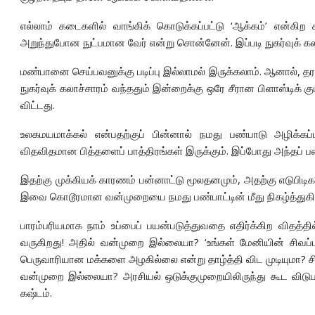
எல்லாம் கடைகளில் வாங்கிக் கொடுக்கப்பட்டு ‘ஆக்கம்’ என்கிற
அறுந்துபோன நுட்பமான வேர் என்று சொன்னேன். இப்படி நுகர்வுக் க
மண்பானை செய்பவனுக்கு படிப்பு இல்லாமல் இருக்கலாம். ஆனால், த
நுகர்வுக் கலாச்சாரம் வந்ததும் இன்றைக்கு ஒரே சீரான பிளாஸ்டிக் 
விட்டது.
உலகமயமாக்கல் என்பதற்குப் பின்னால் நமது பண்பாடு அழிக்கப்
விதவிதமான பித்தளைப் பாத்திரங்கள் இருக்கும். இப்போது அந்தப் ப
இதற்கு முக்கியக் காரணம் பன்னாட்டு மூலதனமும், அதற்கு எடுபிட
இவை கொடூரமான வன்முறையை நமது பண்பாட்டின் மீது நிகழ்த்துக
பாரம்பரியமாக நாம் உப்பைப் பயன்படுத்துவதை எதிர்க்கிற விதத்த
வருகிறது! அதில் வன்முறை இல்லையா? ‘உங்கள் மேனியின் சிவப்
பெருவாரியான மக்களை அழகில்லை என்று தாழ்த்தி விட முடியுமா?
வன்முறை இல்லையா? அரசியல் ஒடுக்குமுறையிலிருந்து கூட விடுபட்
கஷ்டம்.