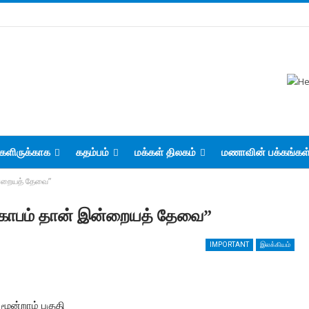
களிருக்காக
கதம்பம்
மக்கள் திலகம்
மணாவின் பக்கங்கள
இன்றையத் தேவை”
த கோபம் தான் இன்றையத் தேவை”
IMPORTANT
இலக்கியம்
ூன்றாம் பகுதி