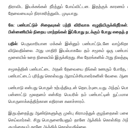
திராவிட இயக்கங்கள் நீர்த்துப் போய்விட்டன. இதற்குக் காரணம்
தேவையையும் நிராகரித்துவிட முடியாது.
கே: பண்பாட்டுச் சிதைவுகள் பற்றி விரிவாக எழுதியிருக்கிறீர
பின்னணியில் நிறைய மாற்றங்கள் இப்போது நடக்கும் போது எதைத் தமி
பதில்:
பெருவாரியான மக்கள் இன்னும் பண்பாட்டுடனே வாழ்கிறார்க
விடுவதில்லை. அது மாதிரி இயல்பாகவே தம் சமூகம் ஒரு பண்பாட்
மூளையில் உறை நிலையில் இருக்கிறது. சில நேரங்களில் அது நிலத்தடி
சமூகத்தின் பண்பாட்டை அதன் தேவையை நீங்கள் உணரும் போதே, உணர
பண்பாட்டைப் புரிந்து கொள்வது ஆராய்ச்சியாளர்களின் வேலை. ஆன
பண்பாடு என்பது பொருள் உற்பத்தியுடன் தொடர்புடையது. அந்தப் 
பன்னாட்டு மூலதனம் என்கிற பெயரில் நம் பண்பாட்டின் நுட்பமான
பொருளாக்கத்திற்கான எதிரான கலாச்சாரம்.
இருபத்தைந்து ஆண்டுகளுக்கு முன்பு கிராமத்துக் குழந்தைகள் 
செய்வார்கள். சிறு பொருளையேனும் தானே ஆக்கிக் கொள்கிற அந்தக
குழந்தையும் தானே ஆக்கிக் கொள்வதில்லை.