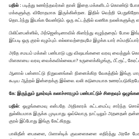
பதில் :
படித்து உணர்ந்தவர்கள் தான் இதை மக்களிடம் கொண்டு போ
மக்களுக்கு விரோதமாக இருக்கின்றன. இதில் வெற்றி பெறுகிறோ
தொடர்ந்து இயங்க வேண்டும். ஒரு கட்டத்தில் வணிக நலன்களுக்கு எ
பிலிப்பைன்ஸில், அர்ஜென்டினாவில் கிளர்ந்து எழுந்ததைப் போல 
இப்படி ஒரு குரல் எழும்பும். எல்லாவற்றையுமே இழக்க யார் சம்மதிப்பார
அதே சமயம் மக்கள் பண்பாடு புது விஷயங்களை வரவு வைத்துக் கொண
மிளகாயை வரவு வைக்கவில்லையா? உருளைக்கிழங்கு, பீட்ரூட், கே
ஆனால் பன்னாட்டு நிறுவனங்கள் நினைக்கிற வேகத்தில் இங்கு மாற
கூடிய ஆற்றல் இன்றைக்கு இல்லை. வலி கடுமையாக உணரப்படுகிறபோது 
கே: இருந்தும் நுகர்வுக் கலாச்சாரமும் பண்பாட்டுச் சிதைவும் ஒழுங்
பதில்:
ஒழுங்கமைவு என்பதே அதிகாரக் கட்டமைப்பு சார்ந்த சொல்.
துல்லியமாக இருக்க முடியாது. ஒவ்வொரு நாட்டிலும் அதனதன் தன்மைக
குரல் இப்போது இங்கு கேட்கிறது.
பாலிதீன் பைகளை, பிளாஸ்டிக் குவளைகளை எதிர்த்து அரசே பே