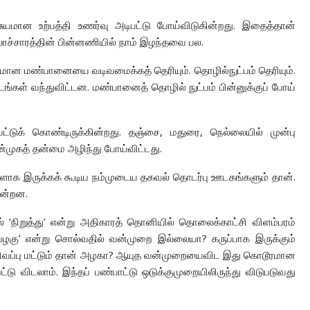
 சுயமான உற்பத்தி உணர்வு அடிபட்டு போய்விடுகின்றது. இதைத்தான்
லாச்சாரத்தின் பின்னணியில் நாம் இழந்தவை பல.
ரமான மண்பானையை வடிவமைக்கத் தெரியும். தொழில்நுட்பம் தெரியும்.
குடங்கள் வந்துவிட்டன. மண்பானைத் தொழில் நுட்பம் பின்னுக்குப் போய்
பட்டுக் கொண்டிருக்கின்றது. தஞ்சை, மதுரை, நெல்லையில் முன்பு
ன்முகத் தன்மை அழிந்து போய்விட்டது.
ிகளாக இருக்கக் கூடிய நம்முடைய தகவல் தொடர்பு ஊடகங்களும் தான்.
ின்றன.
ில் ‘நிறுத்து’ என்று அதிகாரத் தொனியில் தொலைக்காட்சி விளம்பரம்
பழகு’ என்று சொல்வதில் வன்முறை இல்லையா? கருப்பாக இருக்கும்
 சிவப்பு மட்டும் தான் அழகா? ஆயுத வன்முறையைவிட இது கொடூரமான
டு விடலாம். இந்தப் பண்பாட்டு ஒடுக்குமுறையிலிருந்து விடுபடுவது