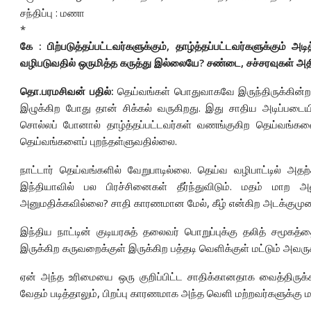
சந்திப்பு : மணா
*
கே : பிற்படுத்தப்பட்டவர்களுக்கும், தாழ்த்தப்பட்டவர்களுக்கும்
வழிபடுவதில் ஒருமித்த கருத்து இல்லையே? சண்டை, சச்சரவுகள் அத
தொ.பரமசிவன் பதில்:
தெய்வங்கள் பொதுவாகவே இருந்திருக்கின்றன
இழுக்கிற போது தான் சிக்கல் வருகிறது. இது சாதிய அடிப்பட
சொல்லப் போனால் தாழ்த்தப்பட்டவர்கள் வணங்குகிற தெய்வங்களை
தெய்வங்களைப் புறந்தள்ளுவதில்லை.
நாட்டார் தெய்வங்களில் வேறுபாடில்லை. தெய்வ வழிபாட்டில் அதற
இந்தியாவில் பல பிரச்சினைகள் தீர்ந்துவிடும். மதம் மாற 
அனுமதிக்கவில்லை? சாதி காரணமான மேல், கீழ் என்கிற அடக்குமு
இந்திய நாட்டின் குடியரசுத் தலைவர் பொறுப்புக்கு தலித் சமூகத
இருக்கிற கருவறைக்குள் இருக்கிற பத்தடி வெளிக்குள் மட்டும் அவர
ஏன் அந்த உரிமையை ஒரு குறிப்பிட்ட சாதிக்கானதாக வைத்திருக்
வேதம் படித்தாலும், பிறப்பு காரணமாக அந்த வெளி மற்றவர்களுக்கு மற