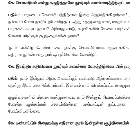
கே: சௌகரியம் என்று கருதித்தானே நுகர்வுக் கலாச்சாரத்திற்குப் பல
பதில் :
யாருடைய சௌகரியத்திற்காக இதை அனுமதிக்கிறார்கள்? நுகர்
நம்மைப் போல நகர்ப்புறம் சார்ந்த, படித்த, உத்தரவாதமான, மாதச் சம
பார்க்கக் கூடிய நாமா? அல்லது காடு, கழனிகளில் வேலை பார்க்கக
வேலை பார்க்கும் குழந்தைகளின் நாமா?
‘நாம்’ என்கிற சொல்லாடலை நமக்கு சௌகரியமாக உருவாக்கிக்
எதிரானது என்பதை நாம் ஒப்புக்கொள்ள வேண்டும்.
கே: இயந்திர கதியிலான நுகர்வுக் கலாச்சார வேகத்திற்கிடையில் ந
பதில்:
நாம் இன்னும் அந்த அளவுக்குப் பண்பாடு அற்றவர்களாக மாறிப
எழுந்து இடம் கொடுக்கிறார்கள். இன்னும் நாம் விலக்கப்பட்ட உறவு
குழந்தைகளின் மீதான வன்முறையை நாம் இன்னும் நியாயப்படுத்த
போன்ற பழக்கங்கள் தொடர்கின்றன. பண்பாட்டின் நுட்பமான வேர
போய்விடவில்லை.
கே: பண்பாட்டுச் சிதைவுக்கு எதிரான குரல் இன்றுள்ள சூழ்நிலையில் 