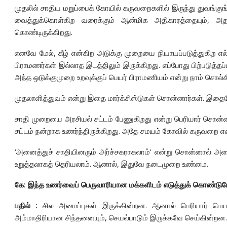
முதலில் சாதிய மறுப்பைக் கோயில் கருவறைகளில் இருந்து துவங்கு
வைத்துக்கொள்கிற வரைக்கும் ஆன்மிக அதிகாரத்தையும், அதன
கொண்டிருக்கிறது.
எனவே மேல், கீழ் என்கிற அடுக்கு முறையை நியாயப்படுத்துகிற எல
பிராமணர்கள் இல்லாத இடத்திலும் இருக்கிறது. எப்போது பிற்படுத்தப
அந்த ஒடுக்குமுறை உறவுக்குப் பெயர் பிராமணியம் என்று நாம் சொல
முதலாளித்துவம் என்று இதை மார்க்சிஸ்டுகள் சொன்னார்கள். இதைய
சாதி முறையை அரசியல் சட்டம் பேணுகிறது என்று பெரியார் சொன்
சட்டம் நன்றாக உணர்ந்திருக்கிறது. அதே சமயம் கோவில் கருவறை எ
‘அனைத்துச் சாதியினரும் அர்ச்சகராகலாம்’ என்று சொன்னால் அத
உறுத்தலாகத் தெரியலாம். ஆனால், இதுவே நடைமுறை உண்மை.
கே: இந்த உணர்வைப் பெருவாரியான மக்களிடம் எடுத்துக் கொண்ட
பதில் :
சில அமைப்புகள் இருக்கின்றன. ஆனால் பெரியார் பெய
அம்மாதிரியான சிந்தனையும், செயல்பாடும் இருக்கவே செய்கின்றன.