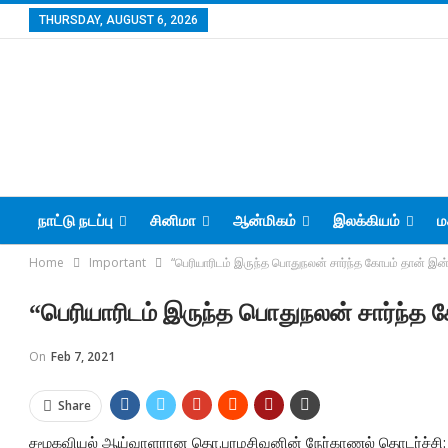
THURSDAY, AUGUST 6, 2026
நாட்டு நடப்பு
சினிமா
ஆன்மிகம்
இலக்கியம்
ம
Home
Important
“பெரியாரிடம் இருந்த பொதுநலன் சார்ந்த கோபம் தான் 
“பெரியாரிடம் இருந்த பொதுநலன் சார்ந்
On
Feb 7, 2021
Share
சமூகவியல் ஆய்வாளரான தொ.பரமசிவனின் நேர்காணல் தொடர்ச்சி: ம