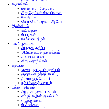
ஆன்மிகம்
மகான்கள், சித்தர்கள்
சிறு தெய்வக் கோயில்கள்
சோதிடம்
சொற்பொழிவுகள், வீடியோ
இலக்கியம்
கவிதைகள்
பேட்டிகள்
நேற்றைய நிழல்
மகளிருக்காக
அழகுக் குறிப்பு
ஆரோக்கியத் தகவல்கள்
சமையல் டிப்ஸ்
சிறு தொழில்கள்
கதம்பம்
இசை, நாட்டியம், ஓவியம்
குறுக்கெழுத்துப் போட்டி
தினம் ஒரு செய்தி
நம்பிக்கைத் தொடர்
மக்கள் திலகம்
அபூர்வ புகைப்படங்கள்
எம்.ஜி.ஆரின் குறும்படம்
எழுத்துக்கள்
பேச்சுக்கள்