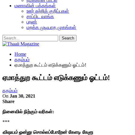
நமக்கான பாடல்
மணாவின் பக்கங்கள்
ஊர் சுற்றிக் குறிப்புகள்
சாப்பிட வாங்க
பரண்
மறக்க முடியாத முகங்கள்
Home
கதம்பம்
ஏமாத்துற கூட்டம் எடுக்கணும் ஓட்டம்!
ஏமாத்துற கூட்டம் எடுக்கணும் ஓட்டம்!
கதம்பம்
On
Jan 30, 2021
Share
நினைவில் நிற்கும் வரிகள்:
***
விஷயம் ஒன்னு சொல்லப்போறேன் கேளடி கேளு