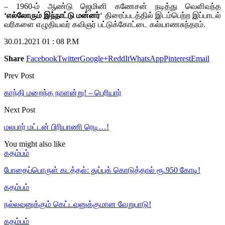
– 1960-ம் ஆண்டு ஜெமினி கணேசன் நடித்து வெளிவந்த
‘எல்லோரும் இந்நாட்டு மன்னர்
‘ திரைப்படத்தில் இடம்பெற்ற இப்பாடல்
வரிகளை எழுதியவர் கவிஞர் பட்டுக்கோட்டை கல்யாணசுந்தரம்.
30.01.2021 01 : 08 P.M
Share
Facebook
Twitter
Google+
ReddIt
WhatsApp
Pinterest
Email
Prev Post
காந்தி மறைந்த நாளன்று! – பெரியார்
Next Post
மலபார் மட்டன் பிரியாணி ரெடி…!
You might also like
கதம்பம்
போதைப்பொருள் கடத்தல்: துப்புக் கொடுத்தால் ரூ.950 கோடி!
கதம்பம்
நல்லவனுக்கும் கெட்டவனுக்குமான வேறுபாடு!
கதம்பம்