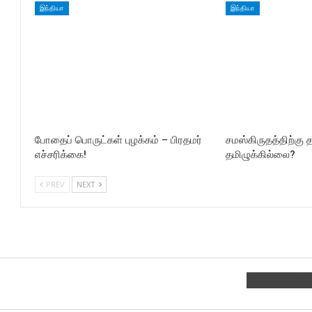
இந்தியா
இந்தியா
போதைப் பொருட்கள் புழக்கம் – பிரதமர்
சமஸ்கிருதத்திற்கு 
எச்சரிக்கை!
தமிழுக்கில்லை?
PREV
NEXT
Facebook
Join