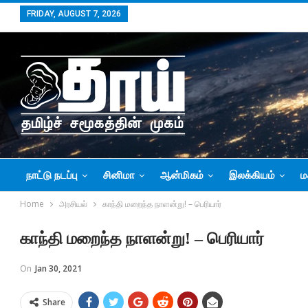
FRIDAY, AUGUST 7, 2026
நாட்டு நடப்பு
சினிமா
ஆன்மிகம்
இலக்கியம்
ம
Home
அரசியல்
காந்தி மறைந்த நாளன்று! – பெரியார்
காந்தி மறைந்த நாளன்று! – பெரியார்
On
Jan 30, 2021
Share