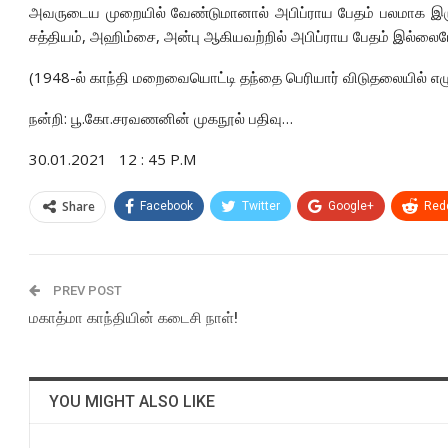
அவருடைய முறையில் வேண்டுமானால் அபிப்ராய பேதம் பலமாக இர
சத்தியம், அஹிம்சை, அன்பு ஆகியவற்றில் அபிப்ராய பேதம் இல்லைய
(1948-ல் காந்தி மறைவையொட்டி தந்தை பெரியார் விடுதலையில் எ
நன்றி: பூ.கோ.சரவணனின் முகநூல் பதிவு…
30.01.2021 12 : 45 P.M
Share
Facebook
Twitter
Google+
Redd
PREV POST
மகாத்மா காந்தியின் கடைசி நாள்!
YOU MIGHT ALSO LIKE