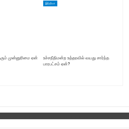
இந்தியா
தரும் முன்னுரிமை ஏன்
உச்சநீதிமன்ற உத்தரவில் வயது சார்ந்த
பாரபட்சம் ஏன்?
Twitter
Youtube
Instagr
 us on Facebook
Join us on Twitter
Join us on Youtube