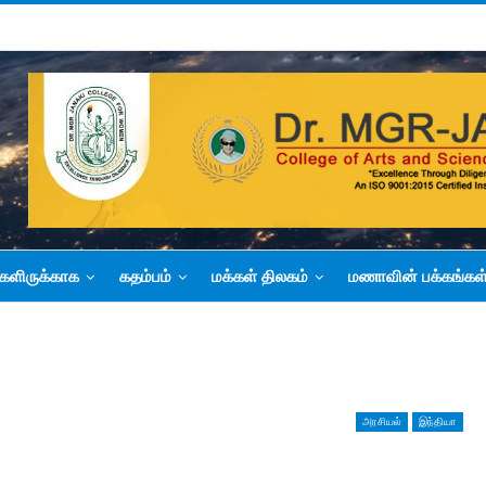
களிருக்காக
கதம்பம்
மக்கள் திலகம்
மணாவின் பக்கங்கள
அரசியல்
இந்தியா