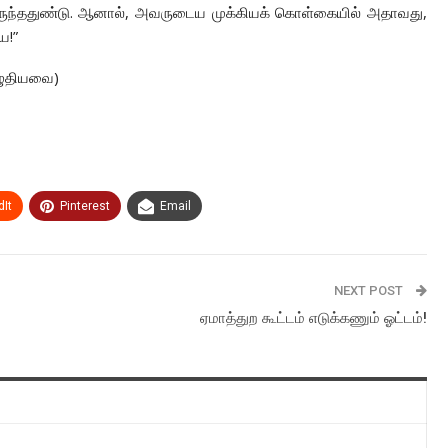
ுந்ததுண்டு. ஆனால், அவருடைய முக்கியக் கொள்கையில் அதாவது,
ே!”
ழுதியவை)
It
Pinterest
Email
NEXT POST
ஏமாத்துற கூட்டம் எடுக்கணும் ஓட்டம்!