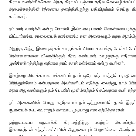
கிராம வளர்ச்சிக்கென அந்த கிராமப் பஞ்சாயத்தில் செலவழிக்கப
அமைச்சகத்தின் இணைய தளத்திலிருந்து பதிவிறக்கம் செய்து கி
காட்டினர்.
நம் ஊர் வளர்ச்சி என்று சொல்லி இவ்வளவு பணம் கொள்ளையடித்த
விட்டார்களே, சாலையைக் காணோமே என அனைவரும் கதற ஆரம்பித்து,
அதற்கு அந்த இளைஞர்கள் வாருங்கள் கிராம சபைக்கு கேள்வி கேட்ப
பிரச்சனைகளை விவாதித்துத் தீர்வு கண்டனர். ஊழலுக்கு எதிரா
முன்னேற்றத்திற்கு எதிராக நாம் தான் உள்ளோம் என்று கூறினர்.
இவற்றை விளக்கமாக மக்களிடம் நாம் ஒரே பஞ்சாயத்தில் பகுதி வாரி
பிரிந்துள்ளோம் என்பதனை அவர்களிடம் எடுத்து வைத்து, நாம் பிரிந்
அரசு அலுவலர்களும் நம் பெயரில் முன்னேற்றம் செய்வதாக கூறி எந்
நம் அனைவரின் பொது எதிர்காலம் நம் ஒற்றுமையில் தான் இருக்க
ரூபாயைக் கூட எவராலும் களவாட முடியாது என கற்பித்தார்கள்.
ஒற்றுமையை உருவாக்கி கிராமத்திற்கு மாற்றம் கொண்டு
இளைஞர்கள் எந்தக் கட்சியின் ஆதரவையும் பெறவில்லை. அவர்களுக