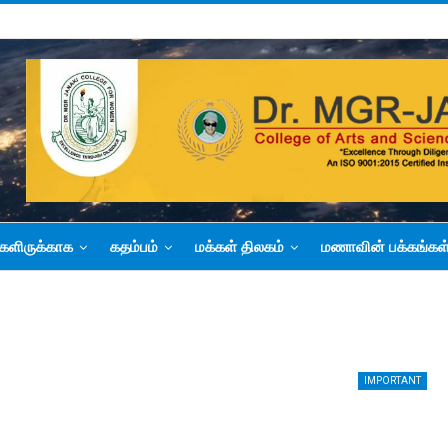
களிருக்காக
கதம்பம்
மக்கள் திலகம்
மணாவின் பக்கங்கள
IMPORTANT