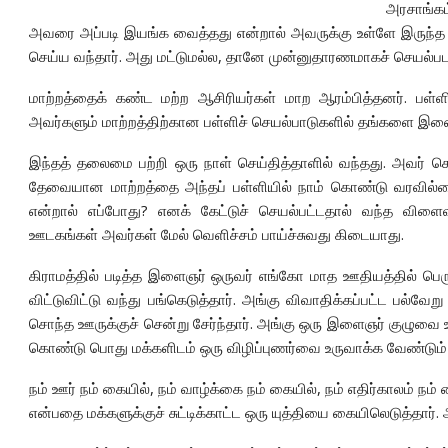
அரசாங்கம
அவரை அப்படி இயங்க வைத்தது என்றால் அவருக்கு உள்ளே இருந்த
செய்ய வந்தார். அது மட்டுமல்ல, தானே முன்னுதாரணமாகச் செயல்படத
மாற்றத்தைக் கண்ட மற்ற ஆசிரியர்கள் மாற ஆரம்பித்தனர். பள்ள
அவர்களும் மாற்றத்திற்கான பள்ளிச் செயல்பாடுகளில் தங்களை இணை
இந்தத் தலைமை பற்றி ஒரு நாள் செய்தித்தாளில் வந்தது. அவர் ச
தேவையான மாற்றத்தை அந்தப் பள்ளியில் நாம் கொண்டு வரவில்
என்றால் எப்போது? எனக் கேட்டுச் செயல்பட்டதால் வந்த விளைவ
ஊடகங்கள் அவர்கள் மேல் வெளிச்சம் பாய்ச்சுவது கிடையாது.
கிராமத்தில் படித்த இளைஞர் ஒருவர் எங்கோ மாத ஊதியத்தில் பெரு
விட்டுவிட்டு வந்து பங்கெடுத்தார். அங்கு விவாதிக்கப்பட்ட பல்வே
சொந்த ஊருக்குச் சென்று சேர்ந்தார். அங்கு ஒரு இளைஞர் குழுவை 
கொண்டு பொது மக்களிடம் ஒரு விழிப்புணர்வை உருவாக்க வேண்டும் எ
நம் ஊர் நம் கையில், நம் வாழ்க்கை நம் கையில், நம் எதிர்காலம் நம் 
என்பதை மக்களுக்குச் சுட்டிக்காட்ட ஒரு யுத்தியை கையிலெடுத்தார்.