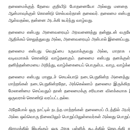
தலைமைக்குத் தேவை குறியீடு போதனையோ அல்லது மனதை மய
ஆன்மாவுக்குள் கொண்டு செல்பவர்தான் தலைவர். தலைமை என்பத
ஆள்வதல்ல, தன்னை அடக்கி உயர்ந்து வாழ்வது.
தலைமை என்பது அனைவரையும் அரவணைத்து தன்னுடன் வருவோரின
ஆதிக்கம் செலுத்துவது அல்ல, அனைவரையும் அன்பால் இணைப்பது.
தலைமை என்பது வெறுப்பை உருவாக்குவது அல்ல, மாறாக
வடிவமாகக் கொண்டு வாழ்தலாகும். தலைமை என்பது தனக்குள் 
தனித்தன்மையை அறிந்து, வாழ்க்கையைப் பொருள்பட வாழ, வாழ்க்
தலைமை என்பது மானுடச் செயல்பாடு நடைபெறுகின்ற அனைத்து இ
மாற்றங்கள் நடைபெறுகின்றதோ, அங்கெல்லாம் தலைமை இருக்கி
மேலாண்மை செய்வதும் தான் தலைமைக்கு சரியான விளக்கமாக இன்
ஒருவரால் கொண்டு வரப்பட்டதல்ல.
அதேபோல் ஒரு நாட்டில் நடந்த மாற்றங்கள் தலைமைப் பீடத்தில் அம
அல்ல. ஒவ்வொரு நிலையிலும் பொறுப்பிலுள்ளவர்கள் அல்லது பொறுப
கிராமத்தில் இயங்கும் ஒரு அரசு பள்ளிக் கூடத்தில் தொடங்