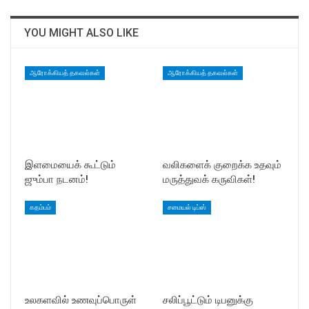
YOU MIGHT ALSO LIKE
ஆரோக்கியத் தகவல்கள்
ஆரோக்கியத் தகவல்கள்
இளமையைக் கூட்டும்
வலிகளைக் குறைக்க உதவும்
ஜும்பா நடனம்!
மருத்துவக் கருவிகள்!
கதம்பம்
சமையல் டிப்ஸ்
உலகளவில் உணவுப்பொருள்
சலிப்பூட்டும் டிபனுக்கு