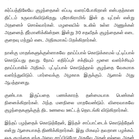
கர்ப்பத்திலேயே குழந்தைகள் எப்படி வளரப்போகிறான் என்பதற்கான
திட்டம் உருவாகிவிடுகிறது. புரோகிராமிங் இன் த யுட்ரஸ் என்று
அதனைச் சொல்வார்கள். மழலையில் உடலில் உள்ள அணுக்கள்
அதனைத் தீர்மானிக்கின்றன. இன்று 30 சதவீதக் குழந்தைகள் எடை
குறைவு மற்றும் எடை அதிகமாகப் பிறக்கிறார்கள்.
நான்கு மாதங்களுக்குள்ளாகவே தாய்ப்பால் கொடுக்காமல் புட்டிப்பால்
கொடுப்பது தவறு. நோய் எதிர்ப்புச் சக்தியும் மூளை வளர்ச்சியும்
தாய்ப்பாலில் அதிகம். புட்டிப்பால் கொடுத்தால் குழந்தை வேகமாக
வளர்ந்துவிடும். பார்வைக்கு அழகாக இருக்கும். ஆனால் அது
ஆபத்தானது.
குண்டாக இருப்பதை பணக்காரத் தன்மையாக பெண்கள்
நினைக்கிறார்கள். அந்த மனநிலை மாறவேண்டும். விரைவாகவே
குழந்தைகளுக்குத் திட உணவை ஊட்டத் தொடங்கி விடுகிறார்கள்.
இந்தப் பழத்தைக் கொடுத்தேன், இந்தச் சாப்பாட்டைக் கொடுத்தேன்
என்று ஆசையாகத் திணிக்கிறார்கள். இது மிகவும் தவறான பழக்கம்.
ஒரு குழந்தை எந்த அளவு சாப்பிடுமோ அதுவே அதன் எல்லை. அதன்