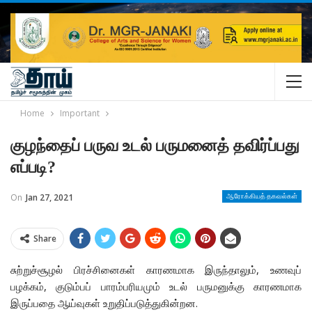
Home
Important
குழந்தைப் பருவ உடல் பருமனைத் தவிர்ப்பது
எப்படி?
On
Jan 27, 2021
ஆரோக்கியத் தகவல்கள்
Share
சுற்றுச்சூழல் பிரச்சினைகள் காரணமாக இருந்தாலும், உணவுப்
பழக்கம், குடும்பப் பாரம்பரியமும் உடல் பருமனுக்கு காரணமாக
இருப்பதை ஆய்வுகள் உறுதிப்படுத்துகின்றன.