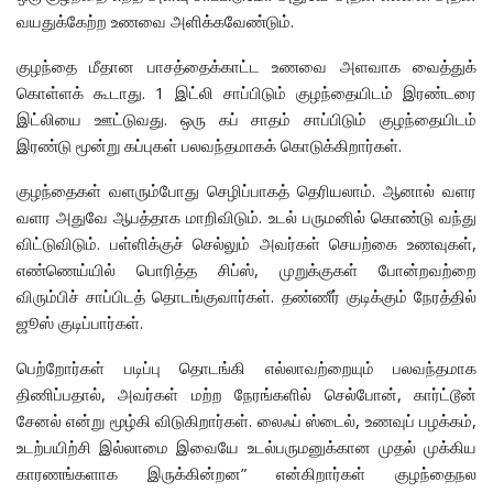
வயதுக்கேற்ற உணவை அளிக்கவேண்டும்.
குழந்தை மீதான பாசத்தைக்காட்ட உணவை அளவாக வைத்துக்
கொள்ளக் கூடாது. 1 இட்லி சாப்பிடும் குழந்தையிடம் இரண்டரை
இட்லியை ஊட்டுவது. ஒரு கப் சாதம் சாப்பிடும் குழந்தையிடம்
இரண்டு மூன்று கப்புகள் பலவந்தமாகக் கொடுக்கிறார்கள்.
குழந்தைகள் வளரும்போது செழிப்பாகத் தெரியலாம். ஆனால் வளர
வளர அதுவே ஆபத்தாக மாறிவிடும். உடல் பருமனில் கொண்டு வந்து
விட்டுவிடும். பள்ளிக்குச் செல்லும் அவர்கள் செயற்கை உணவுகள்,
எண்ணெய்யில் பொரித்த சிப்ஸ், முறுக்குகள் போன்றவற்றை
விரும்பிச் சாப்பிடத் தொடங்குவார்கள். தண்ணீர் குடிக்கும் நேரத்தில்
ஜூஸ் குடிப்பார்கள்.
பெற்றோர்கள் படிப்பு தொடங்கி எல்லாவற்றையும் பலவந்தமாக
திணிப்பதால், அவர்கள் மற்ற நேரங்களில் செல்போன், கார்ட்டூன்
சேனல் என்று மூழ்கி விடுகிறார்கள். லைஃப் ஸ்டைல், உணவுப் பழக்கம்,
உடற்பயிற்சி இல்லாமை இவையே உடல்பருமனுக்கான முதல் முக்கிய
காரணங்களாக இருக்கின்றன” என்கிறார்கள் குழந்தைநல