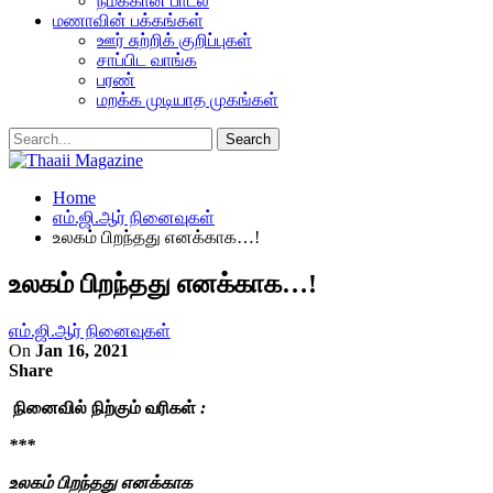
நமக்கான பாடல்
மணாவின் பக்கங்கள்
ஊர் சுற்றிக் குறிப்புகள்
சாப்பிட வாங்க
பரண்
மறக்க முடியாத முகங்கள்
Home
எம்.ஜி.ஆர் நினைவுகள்
உலகம் பிறந்தது எனக்காக…!
உலகம் பிறந்தது எனக்காக…!
எம்.ஜி.ஆர் நினைவுகள்
On
Jan 16, 2021
Share
நினைவில் நிற்கும் வரிகள்
:
***
உலகம் பிறந்தது எனக்காக