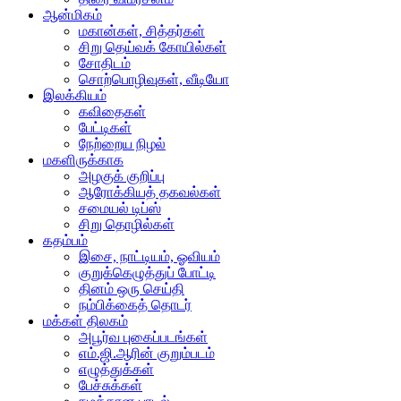
ஆன்மிகம்
மகான்கள், சித்தர்கள்
சிறு தெய்வக் கோயில்கள்
சோதிடம்
சொற்பொழிவுகள், வீடியோ
இலக்கியம்
கவிதைகள்
பேட்டிகள்
நேற்றைய நிழல்
மகளிருக்காக
அழகுக் குறிப்பு
ஆரோக்கியத் தகவல்கள்
சமையல் டிப்ஸ்
சிறு தொழில்கள்
கதம்பம்
இசை, நாட்டியம், ஓவியம்
குறுக்கெழுத்துப் போட்டி
தினம் ஒரு செய்தி
நம்பிக்கைத் தொடர்
மக்கள் திலகம்
அபூர்வ புகைப்படங்கள்
எம்.ஜி.ஆரின் குறும்படம்
எழுத்துக்கள்
பேச்சுக்கள்