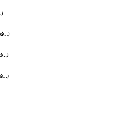
)
)
)
)