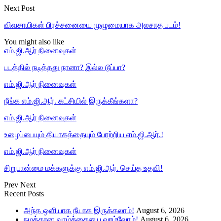
Next Post
விவசாயிகள் பிரச்சனையை முழுமையாக அலசாத படம்!
You might also like
எம்.ஜி.ஆர் நினைவுகள்
படத்தில் நடித்தது நானா? இல்ல டூப்பா?
எம்.ஜி.ஆர் நினைவுகள்
நீங்க எம்.ஜி.ஆர். கட்சியில் இருக்கீங்களா?
எம்.ஜி.ஆர் நினைவுகள்
உழைப்பையும் தியாகத்தையும் போற்றிய எம்.ஜி.ஆர்.!
எம்.ஜி.ஆர் நினைவுகள்
சிறுபான்மை மக்களுக்கு எம்.ஜி.ஆர். செய்த உதவி!
Prev
Next
Recent Posts
அந்த ஒளியாக நீயாக இருக்கலாம்!
August 6, 2026
நமக்கான வாழ்க்கையை வாழ்வோம்!
August 6, 2026