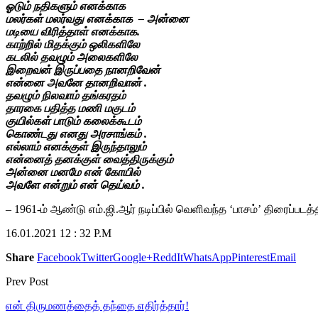
ஓடும் நதிகளும் எனக்காக
மலர்கள் மலர்வது எனக்காக – அன்னை
மடியை விரித்தாள் எனக்காக.
(உ
காற்றில் மிதக்கும் ஒலிகளிலே
கடலில் தவழும் அலைகளிலே
இறைவன் இருப்பதை நானறிவேன்
என்னை அவனே தானறிவான்
. (
தவழும் நிலவாம் தங்கரதம்
தாரகை பதித்த மணி மகுடம்
குயில்கள் பாடும் கலைக்கூடம்
கொண்டது எனது அரசாங்கம்
. (
எல்லாம் எனக்குள் இருந்தாலும்
என்னைத் தனக்குள் வைத்திருக்கும்
அன்னை மனமே என் கோயில்
அவளே என்றும் என் தெய்வம்
. (
– 1961-ம் ஆண்டு எம்.ஜி.ஆர் நடிப்பில் வெளிவந்த ‘பாசம்’ திரைப்
16.01.2021 12 : 32 P.M
Share
Facebook
Twitter
Google+
ReddIt
WhatsApp
Pinterest
Email
Prev Post
என் திருமணத்தைத் தந்தை எதிர்த்தார்!