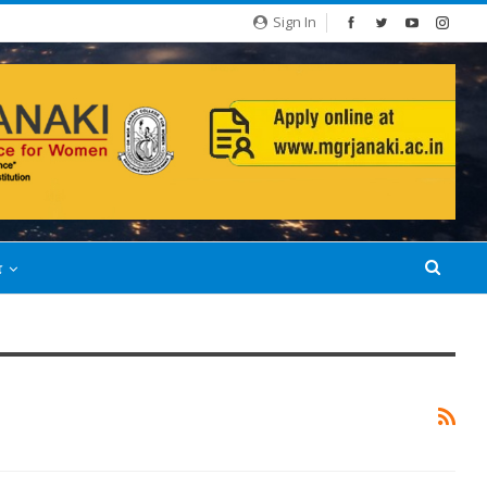
Sign In
்