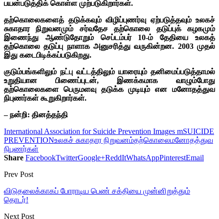
பயன்படுத்திக் கொள்ள முற்படுகிறார்கள்.
தற்கொலைகளைத் தடுக்கவும் விழிப்புணர்வு ஏற்படுத்தவும் உலகச்
சுகாதார நிறுவனமும் சர்வதேச தற்கொலை தடுப்புக் கழகமும்
இணைந்து ஆண்டுதோறும் செப்டம்பர் 10-ம் தேதியை உலகத்
தற்கொலை தடுப்பு நாளாக அனுசரித்து வருகின்றன.
2003 முதல்
இது கடைபிடிக்கப்படுகிறது.
குடும்பங்களிலும் நட்பு வட்டத்திலும் யாரையும் தனிமைப்படுத்தாமல்
உறுதியான பிணைப்புடன், இணக்கமாக வாழும்போது
தற்கொலைகளை பெருமளவு தடுக்க முடியும் என மனோதத்துவ
நிபுணர்கள் கூறுகிறார்கள்.
– நன்றி: தினத்தந்தி
International Association for Suicide Prevention Images m
SUICIDE
PREVENTION
உலகச் சுகாதார நிறுவனம்
தற்கொலை
மனோதத்துவ
நிபுணர்கள்
Share
Facebook
Twitter
Google+
ReddIt
WhatsApp
Pinterest
Email
Prev Post
விடுதலைக்காகப் போராடிய பெண் சக்தியை முன்னிறுத்தும்
தொடர்!
Next Post