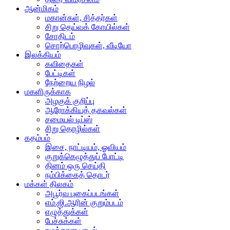
ஆன்மிகம்
மகான்கள், சித்தர்கள்
சிறு தெய்வக் கோயில்கள்
சோதிடம்
சொற்பொழிவுகள், வீடியோ
இலக்கியம்
கவிதைகள்
பேட்டிகள்
நேற்றைய நிழல்
மகளிருக்காக
அழகுக் குறிப்பு
ஆரோக்கியத் தகவல்கள்
சமையல் டிப்ஸ்
சிறு தொழில்கள்
கதம்பம்
இசை, நாட்டியம், ஓவியம்
குறுக்கெழுத்துப் போட்டி
தினம் ஒரு செய்தி
நம்பிக்கைத் தொடர்
மக்கள் திலகம்
அபூர்வ புகைப்படங்கள்
எம்.ஜி.ஆரின் குறும்படம்
எழுத்துக்கள்
பேச்சுக்கள்