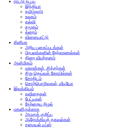
நாட்டு நடப்பு
இந்தியா
தமிழ்நாடு
உலகம்
கல்வி
சமூகம்
க்ரைம்
விளையாட்டு
சினிமா
அரிய புகைப்படங்கள்
பிரபலங்களின் நேர்காணல்கள்
திரை விமர்சனம்
ஆன்மிகம்
மகான்கள், சித்தர்கள்
சிறு தெய்வக் கோயில்கள்
சோதிடம்
சொற்பொழிவுகள், வீடியோ
இலக்கியம்
கவிதைகள்
பேட்டிகள்
நேற்றைய நிழல்
மகளிருக்காக
அழகுக் குறிப்பு
ஆரோக்கியத் தகவல்கள்
சமையல் டிப்ஸ்