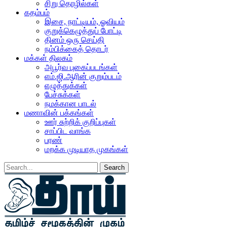
சிறு தொழில்கள்
கதம்பம்
இசை, நாட்டியம், ஓவியம்
குறுக்கெழுத்துப் போட்டி
தினம் ஒரு செய்தி
நம்பிக்கைத் தொடர்
மக்கள் திலகம்
அபூர்வ புகைப்படங்கள்
எம்.ஜி.ஆரின் குறும்படம்
எழுத்துக்கள்
பேச்சுக்கள்
நமக்கான பாடல்
மணாவின் பக்கங்கள்
ஊர் சுற்றிக் குறிப்புகள்
சாப்பிட வாங்க
பரண்
மறக்க முடியாத முகங்கள்