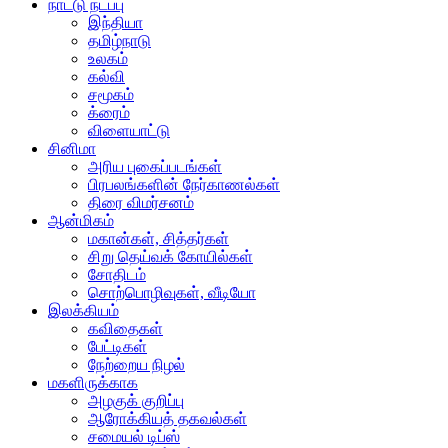
நாட்டு நடப்பு
இந்தியா
தமிழ்நாடு
உலகம்
கல்வி
சமூகம்
க்ரைம்
விளையாட்டு
சினிமா
அரிய புகைப்படங்கள்
பிரபலங்களின் நேர்காணல்கள்
திரை விமர்சனம்
ஆன்மிகம்
மகான்கள், சித்தர்கள்
சிறு தெய்வக் கோயில்கள்
சோதிடம்
சொற்பொழிவுகள், வீடியோ
இலக்கியம்
கவிதைகள்
பேட்டிகள்
நேற்றைய நிழல்
மகளிருக்காக
அழகுக் குறிப்பு
ஆரோக்கியத் தகவல்கள்
சமையல் டிப்ஸ்