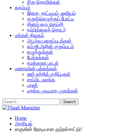
சிறு தொழில்கள்
கதம்பம்
இசை, நாட்டியம், ஓவியம்
குறுக்கெழுத்துப் போட்டி
தினம் ஒரு செய்தி
நம்பிக்கைத் தொடர்
மக்கள் திலகம்
அபூர்வ புகைப்படங்கள்
எம்.ஜி.ஆரின் குறும்படம்
எழுத்துக்கள்
பேச்சுக்கள்
நமக்கான பாடல்
மணாவின் பக்கங்கள்
ஊர் சுற்றிக் குறிப்புகள்
சாப்பிட வாங்க
பரண்
மறக்க முடியாத முகங்கள்
Home
அரசியல்
ராகுலின் நேரடியான குற்றச்சாட்டு!