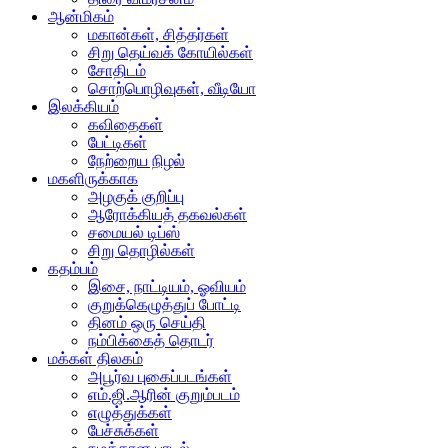
ஆன்மிகம்
மகான்கள், சித்தர்கள்
சிறு தெய்வக் கோயில்கள்
சோதிடம்
சொற்பொழிவுகள், வீடியோ
இலக்கியம்
கவிதைகள்
பேட்டிகள்
நேற்றைய நிழல்
மகளிருக்காக
அழகுக் குறிப்பு
ஆரோக்கியத் தகவல்கள்
சமையல் டிப்ஸ்
சிறு தொழில்கள்
கதம்பம்
இசை, நாட்டியம், ஓவியம்
குறுக்கெழுத்துப் போட்டி
தினம் ஒரு செய்தி
நம்பிக்கைத் தொடர்
மக்கள் திலகம்
அபூர்வ புகைப்படங்கள்
எம்.ஜி.ஆரின் குறும்படம்
எழுத்துக்கள்
பேச்சுக்கள்