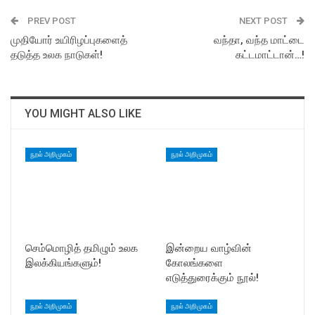
PREV POST
NEXT POST
முதியோர் உயிரிழப்புகளைத்
வந்தா, வந்த மாட்டை
தடுத்த உலக நாடுகள்!
கட்டமாட்டான்…!
YOU MIGHT ALSO LIKE
நூல் அறிமுகம்
நூல் அறிமுகம்
செம்மொழித் தமிழும் உலக
இன்றைய வாழ்வின்
இலக்கியங்களும்!
கோலங்களை
எடுத்துரைக்கும் நூல்!
நூல் அறிமுகம்
நூல் அறிமுகம்