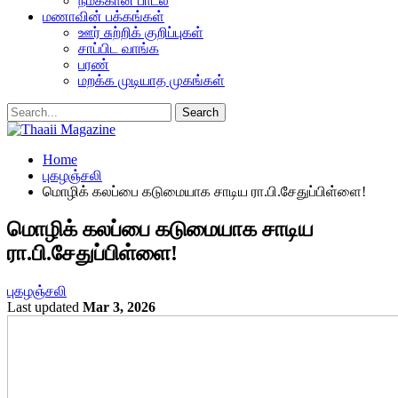
நமக்கான பாடல்
மணாவின் பக்கங்கள்
ஊர் சுற்றிக் குறிப்புகள்
சாப்பிட வாங்க
பரண்
மறக்க முடியாத முகங்கள்
Home
புகழஞ்சலி
மொழிக் கலப்பை கடுமையாக சாடிய ரா.பி.சேதுப்பிள்ளை!
மொழிக் கலப்பை கடுமையாக சாடிய
ரா.பி.சேதுப்பிள்ளை!
புகழஞ்சலி
Last updated
Mar 3, 2026