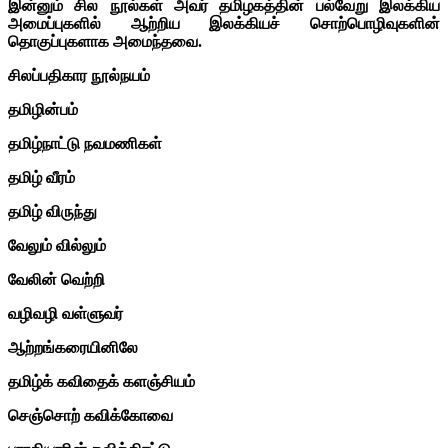
இன்னும் சில நூல்கள் அவர் தமிழகத்தின் பல்வேறு இலக்கிய
அமைப்புகளில் ஆற்றிய இலக்கியச் சொற்பொழிவுகளின்
தொகுப்புகளாக அமைந்தவை.
சிலப்பதிகார நூல்நயம்
தமிழின்பம்
தமிழ்நாட்டு நவமணிகள்
தமிழ் வீரம்
தமிழ் விருந்து
வேலும் வில்லும்
வேலின் வெற்றி
வழிவழி வள்ளுவர்
ஆற்றங்கரையினிலே
தமிழ்க் கவிதைக் களஞ்சியம்
செஞ்சொற் கவிக்கோவை