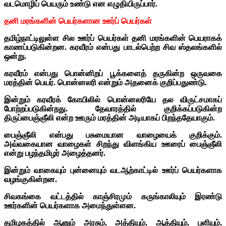
வடமொழிப் பெயரும் உண்டு என எழுதியிருப்பார்.
தனி மரங்களின் பெயர்களான ஊர்ப் பெயர்கள்
தமிழ்நாட்டிலுள்ள சில ஊர்ப் பெயர்கள் தனி மரங்களின் பெயராகக்
காணப்படுகின்றன. கரவீரம் என்பது பாடல்பெற்ற சிவ ஸ்தலங்களில்
ஒன்று.
கரவீரம் என்பது பொன்னிறப் பூக்களைத் தருகின்ற ஒருவகை
மரத்தின் பெயர். பொன்னலரி என்றும் அதனைக் குறிப்பதுண்டு.
இன்றும் கரவீரக் கோயிலில் பொன்னலரியே தல விருட்சமாகப்
போற்றப்படுகின்றது. தேவாரத்தில் குறிக்கப்படுகின்ற
திருப்பைஞ்ஞீலி என்ற ஊரும் மரத்தின் அடியாகப் பிறந்ததேயாகும்.
பைஞ்ஞீலி என்பது பசுமையான வாழையைக் குறிக்கும்.
அவ்வகையான வாழைகள் சிறந்து விளங்கிய ஊரைப் பைஞ்ஞீலி
என்று பழந்தமிழர் அழைத்தனர்.
இன்றும் வாகையும் புன்னையும் வடஆற்காட்டில் ஊர்ப் பெயர்களாக
வழங்குகின்றன.
சிவகங்கை வட்டத்தில் காஞ்சிரமும் கருங்காலியும் இரண்டு
ஊர்களின் பெயர்களாக அமைந்துள்ளன.
தமிழகத்தில் ஆனும் அரசும், அத்தியும், ஆத்தியும், புளியும்,