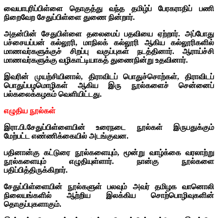
வையாபுரிப்பிள்ளை தொகுத்து வந்த தமிழ்ப் பேரகராதிப் பணி
நிறைவேற சேதுப்பிள்ளை துணை நின்றார்.
அதன்பின் சேதுபிள்ளை தலைமைப் பதவியை ஏற்றார். அப்போது
பச்சையப்பன் கல்லூரி, மாநிலக் கல்லூரி ஆகிய கல்லூரிகளில்
மாணவர்களுக்குச் சிறப்பு வகுப்புகள் நடத்தினார். ஆராய்ச்சி
மாணவர்களுக்கு வழிகாட்டியாகத் துணைநின்று உதவினார்.
இவரின் முயற்சியினால், திராவிடப் பொதுச்சொற்கள், திராவிடப்
பொதுப்பழமொழிகள் ஆகிய இரு நூல்களைச் சென்னைப்
பல்கலைக்கழகம் வெளியிட்டது.
எழுதிய நூல்கள்
இரா.பி.சேதுப்பிள்ளையின் உரைநடை நூல்கள் இருபதுக்கும்
மேற்பட்ட எண்ணிக்கையில் அடங்குவன.
பதினான்கு கட்டுரை நூல்களையும், மூன்று வாழ்க்கை வரலாற்று
நூல்களையும் எழுதியுள்ளார். நான்கு நூல்களை
பதிப்பித்திருக்கிறார்.
சேதுப்பிள்ளையின் நூல்களுள் பலவும் அவர் தமிழக வானொலி
நிலையங்களில் ஆற்றிய இலக்கிய சொற்பொழிவுகளின்
தொகுப்புகளாகும்.