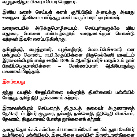
எழுதுவதிலும் மிகவும் பெயர் பெற்றவர்.
இனிய உரைச் செய்யுள் எனக் குறிப்பிடும் அளவுக்கு அவரது
உரைநடை இனிமை வாய்ந்தது எனப் பலரும் பாராட்டியுள்ளனர்.
உரைநடையில் அடுக்குமொழியையும், செய்யுள்களுக்கே உரிய
எதுகை, மோனை என்பவற்றையும் உரைநடைக்குள் கொண்டு
வந்தவர் இவரே எனப்படுகின்றது.
தமிழறிஞர், எழுத்தாளர், வழக்கறிஞர், மேடைப்பேச்சாளர் என
பன்முகம் கொண்ட ரா.பி.சேதுப்பிள்ளை
திருநெல்வேலி மாவட்டம்
இராசவல்லிபுரம் என்ற ஊரில் 1896-ம் ஆண்டு மார்ச் மாதம் 2-ம் நாள்
பிறவிப்பெருமான்பிள்ளை – சொர்ணம்மாள் ஆகியோருக்கு
மகனாகப் பிறந்தார்.
இளம்வயது
ஐந்து வயதில் சேதுப்பிள்ளை உள்ளூர்த் திண்ணைப் பள்ளியில்
சேர்ந்து, தமிழ் நீதி நூல்களைக் கற்றார்.
இராசவல்லிபுரம் செப்பறைத் திருமடத் தலைவர் அருணாசலத்
தேசிகரிடம் இவர் மூதுரை, நல்வழி, நன்னெறி, நீதிநெறி விளக்கம்,
தேவாரம், திருவாசகம் போன்ற நூல்களைக் கற்றார்.
தனது தொடக்கக் கல்வியைப் பாளையங்கோட்டையில் தூய சேவியர்
உயர்நிலைப் பள்ளியிலும், இடைநிலை வகுப்பின் இரண்டாண்டுகளை