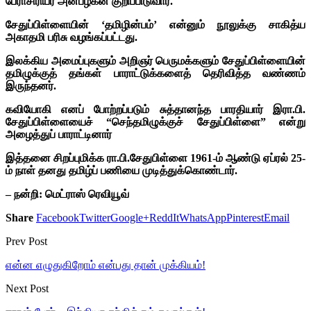
பேராசிரியர் அன்பழகன் குறிப்பிடுவார்.
சேதுப்பிள்ளையின் ‘தமிழின்பம்’ என்னும் நூலுக்கு சாகித்ய
அகாதமி பரிசு வழங்கப்பட்டது.
இலக்கிய அமைப்புகளும் அறிஞர் பெருமக்களும் சேதுப்பிள்ளையின்
தமிழுக்குத் தங்கள் பாராட்டுக்களைத் தெரிவித்த வண்ணம்
இருந்தனர்.
கவியோகி எனப் போற்றப்படும் சுத்தானந்த பாரதியார் இரா.பி.
சேதுப்பிள்ளையைச் “செந்தமிழுக்குச் சேதுப்பிள்ளை” என்று
அழைத்துப் பாராட்டினார்
இத்தனை சிறப்புமிக்க ரா.பி.சேதுபிள்ளை 1961-ம் ஆண்டு ஏப்ரல் 25-
ம் நாள் தனது தமிழ்ப் பணியை முடித்துக்கொண்டார்.
– நன்றி: மெட்ராஸ் ரெவியூவ்
Share
Facebook
Twitter
Google+
ReddIt
WhatsApp
Pinterest
Email
Prev Post
என்ன எழுதுகிறோம் என்பது தான் முக்கியம்!
Next Post