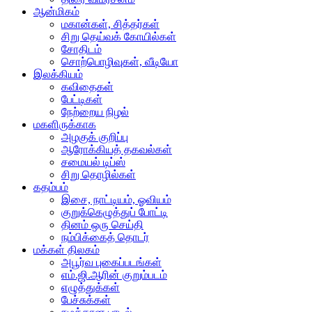
ஆன்மிகம்
மகான்கள், சித்தர்கள்
சிறு தெய்வக் கோயில்கள்
சோதிடம்
சொற்பொழிவுகள், வீடியோ
இலக்கியம்
கவிதைகள்
பேட்டிகள்
நேற்றைய நிழல்
மகளிருக்காக
அழகுக் குறிப்பு
ஆரோக்கியத் தகவல்கள்
சமையல் டிப்ஸ்
சிறு தொழில்கள்
கதம்பம்
இசை, நாட்டியம், ஓவியம்
குறுக்கெழுத்துப் போட்டி
தினம் ஒரு செய்தி
நம்பிக்கைத் தொடர்
மக்கள் திலகம்
அபூர்வ புகைப்படங்கள்
எம்.ஜி.ஆரின் குறும்படம்
எழுத்துக்கள்
பேச்சுக்கள்