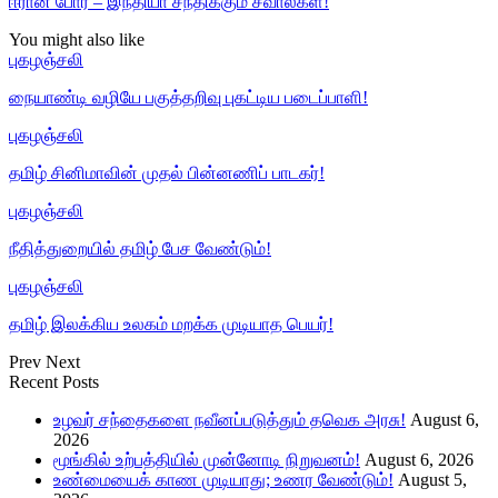
ஈரான் போர் – இந்தியா சந்திக்கும் சவால்கள்!
You might also like
புகழஞ்சலி
நையாண்டி வழியே பகுத்தறிவு புகட்டிய படைப்பாளி!
புகழஞ்சலி
தமிழ் சினிமாவின் முதல் பின்னணிப் பாடகர்!
புகழஞ்சலி
நீதித்துறையில் தமிழ் பேச வேண்டும்!
புகழஞ்சலி
தமிழ் இலக்கிய உலகம் மறக்க முடியாத பெயர்!
Prev
Next
Recent Posts
உழவர் சந்தைகளை நவீனப்படுத்தும் தவெக அரசு!
August 6,
2026
மூங்கில் உற்பத்தியில் முன்னோடி நிறுவனம்!
August 6, 2026
உண்மையைக் காண முடியாது; உணர வேண்டும்!
August 5,