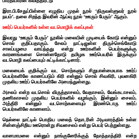
பாரதியாரின் கவித்திரட்டு
இரா.பி.சேதுப்பிள்ளை எழுதிய முதல் நூல் ‘திருவள்ளுவர் நூல்
நயம்’. தலை சிறந்த இவரின் ஆய்வு நூல் ‘ஊரும் பேரும்’ ஆகும்.
ஊர்ப் பெயர்களில் உள்ள வடமொழிக் கலப்புகள்
இவரது ‘ஊரும் பேரும்’ நூலில் மலையின் முடியைக் கோடு என்னும்
சொல் குறிப்பதாகும். சேலம் நாட்டிலுள்ள திருச்செங்கோடு
சாலப்பழமை வாய்ந்தது என்று ஊர்களின் பெயர்களுக்கு
காரணங்களை சொன்னதோடு தமிழக ஊர்பெயரில் இருக்கும்
வடமொழி கலப்பையும் சுட்டிக்காட்டினார்.
மலையைக் குறிக்கும் வட சொற்களும் சிறுபான்மையாக ஊர்ப்
பெயர்களிலே காணப்படும் கிரி என்னும் சொல் சிவகிரி, புவனகிரி
முதலிய ஊர்ப் பெயர்களிலே அமைந்துள்ளது.
அசலம் என்ற வடசொல் விருத்தாசலம், வேதாசலம், வேங்கடாசலம்,
தணிகாசலம் முதலிய பெயர்களில் வழங்கும். இன்னும் சைலம்,
அத்திரி என்னும் வடசொற்களையும் இரண்டொரு ஊர்ப்
பெயர்களிலே காணலாம்.
நெல்லை நாட்டில் பொதிய மலைத் தொடரின் அடிவாரத்தில் உள்ள
சின்னஞ்சிறிய ஊரொன்று சிவசைலம் என்று பெயர் பெற்றுள்ளது.
வானமாமலை என்னும் நாங்குனேரிக்குத் தோத்தாத்திரி என்ற