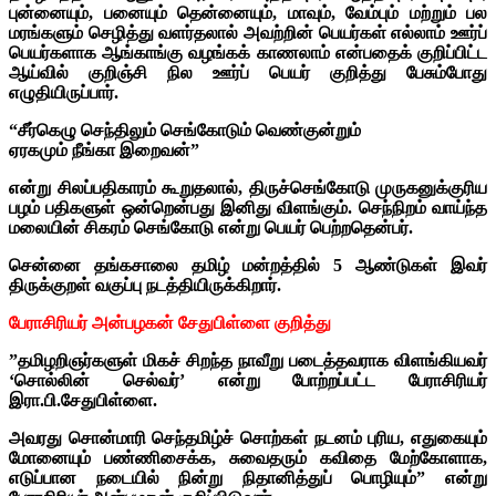
புன்னையும், பனையும் தென்னையும், மாவும், வேம்பும் மற்றும் பல
மரங்களும் செழித்து வளர்தலால் அவற்றின் பெயர்கள் எல்லாம் ஊர்ப்
பெயர்களாக ஆங்காங்கு வழங்கக் காணலாம் என்பதைக் குறிப்பிட்ட
ஆய்வில் குறிஞ்சி நில ஊர்ப் பெயர் குறித்து பேசும்போது
எழுதியிருப்பார்.
“சீர்கெழு செந்திலும் செங்கோடும் வெண்குன்றும்
ஏரகமும் நீங்கா இறைவன்”
என்று சிலப்பதிகாரம் கூறுதலால், திருச்செங்கோடு முருகனுக்குரிய
பழம் பதிகளுள் ஒன்றென்பது இனிது விளங்கும். செந்நிறம் வாய்ந்த
மலையின் சிகரம் செங்கோடு என்று பெயர் பெற்றதென்பர்.
சென்னை தங்கசாலை தமிழ் மன்றத்தில் 5 ஆண்டுகள் இவர்
திருக்குறள் வகுப்பு நடத்தியிருக்கிறார்.
பேராசிரியர் அன்பழகன் சேதுபிள்ளை குறித்து
”தமிழறிஞர்களுள் மிகச் சிறந்த நாவீறு படைத்தவராக விளங்கியவர்
‘சொல்லின் செல்வர்’ என்று போற்றப்பட்ட பேராசிரியர்
இரா.பி.சேதுபிள்ளை.
அவரது சொன்மாரி செந்தமிழ்ச் சொற்கள் நடனம் புரிய, எதுகையும்
மோனையும் பண்ணிசைக்க, சுவைதரும் கவிதை மேற்கோளாக,
எடுப்பான நடையில் நின்று நிதானித்துப் பொழியும்” என்று