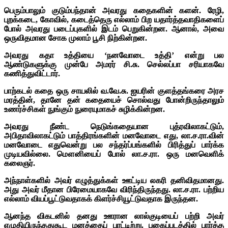
பெரும்பாலும் குடும்பந்தான் அவரது கதைகளின் களன். ரேழி,
புறக்கடை, கோவில், கடைத்தெரு எல்லாம் பிற யதார்த்தவாதிகளைப்
போல் அவரது படைப்புகளில் இடம் பெறுகின்றன. ஆனால், அவை
ஒருவிதமான சோக முலாம் பூசி நிற்கின்றன.
அவரது கதா உத்தியை ‘நனவோடை உத்தி’ என்று பல
ஆண்டுகளுக்கு முன்பே அமரர் சி.சு. செல்லப்பா சரியாகவே
கணித்துவிட்டார்.
பாற்கடல் கதை ஒரு சாயலில் வ.வே.சு. ஐயரின் குளத்தங்கரை அரச
மரத்தின், தானே தன் கதையைச் சொல்வது போன்றிருந்தாலும்
உணர்ச்சிகள் நுங்கும் நுரையுமாகச் சுழிக்கின்றன.
அவரது நீண்ட நெடுங்கதையான புத்ரவிலாகட்டும்,
அபிதாவிலாகட்டும் பாத்திரங்களின் மனவோடை எது, லா.ச.ரா.வின்
மனவோடை எதுவென்று பல சந்தர்ப்பங்களில் பிரித்துப் பார்க்க
முடியவில்லை. மௌனியைப் போல் லா.ச.ரா. ஒரு மனவெளிக்
கலைஞர்.
அந்நாள்களில் அவர் எழுத்துக்கள் ஊட்டிய லகரி தனிவிதமானது.
அது அவர் மீதான பிரேமையாகவே விரிந்திருந்தது. லா.ச.ரா. பற்றிய
எல்லாம் வியப்பூட்டுவதாகக் கிளர்ச்சியூட்டுவதாக இருந்தன.
ஆனந்த விகடனில் தனது ஊரான லால்குடியைப் பற்றி அவர்
எழுதியிருந்ததுகூட மனத்தைப் புரட்டிற்று. புகைப்படத்தில் பார்த்த