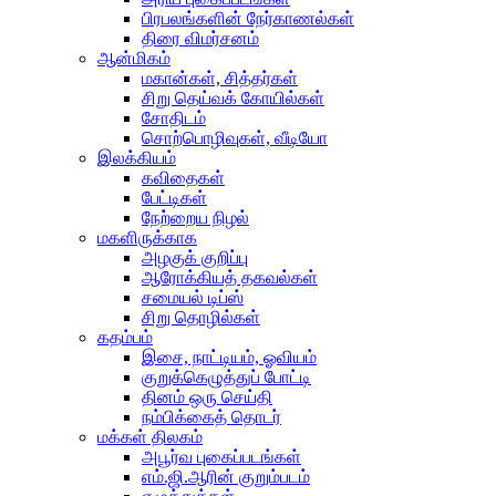
பிரபலங்களின் நேர்காணல்கள்
திரை விமர்சனம்
ஆன்மிகம்
மகான்கள், சித்தர்கள்
சிறு தெய்வக் கோயில்கள்
சோதிடம்
சொற்பொழிவுகள், வீடியோ
இலக்கியம்
கவிதைகள்
பேட்டிகள்
நேற்றைய நிழல்
மகளிருக்காக
அழகுக் குறிப்பு
ஆரோக்கியத் தகவல்கள்
சமையல் டிப்ஸ்
சிறு தொழில்கள்
கதம்பம்
இசை, நாட்டியம், ஓவியம்
குறுக்கெழுத்துப் போட்டி
தினம் ஒரு செய்தி
நம்பிக்கைத் தொடர்
மக்கள் திலகம்
அபூர்வ புகைப்படங்கள்
எம்.ஜி.ஆரின் குறும்படம்