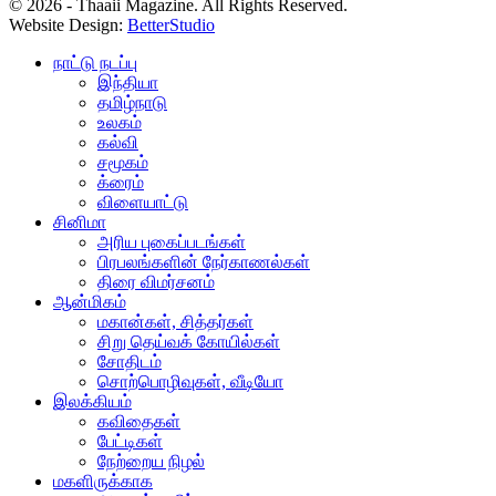
© 2026 - Thaaii Magazine. All Rights Reserved.
Website Design:
BetterStudio
நாட்டு நடப்பு
இந்தியா
தமிழ்நாடு
உலகம்
கல்வி
சமூகம்
க்ரைம்
விளையாட்டு
சினிமா
அரிய புகைப்படங்கள்
பிரபலங்களின் நேர்காணல்கள்
திரை விமர்சனம்
ஆன்மிகம்
மகான்கள், சித்தர்கள்
சிறு தெய்வக் கோயில்கள்
சோதிடம்
சொற்பொழிவுகள், வீடியோ
இலக்கியம்
கவிதைகள்
பேட்டிகள்
நேற்றைய நிழல்
மகளிருக்காக