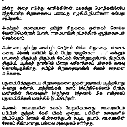
இன்று அதை எடுத்து வாசிக்கிறேன். உலகத்து மொழிகளிலேயே
இதுபோன்ற சிறுகதையை யாராவது எழுதியிருப்பார்களா என்பது
சந்தேகமே.
அதற்குச் சமதையான தமிழ்ச் சிறுகதை ஒன்றைச் சொல்ல
வேண்டுமென்றால் பி.எஸ். ராமையாவின் நட்சத்திரக் குழந்தையைச்
சொல்லலாம்.
அவ்வளவு ஒப்பற்ற வனப்பும் செறிவும் மிக்க சிறுகதை பச்சைக்
கனவு. அனார் கலியில் இடம் பெற்ற ‘ராஜசேகரா . . .’ என்னும்
பாடலைத் திரும்பத் திரும்பக் கேட்கத் தோன்றுவதுபோல், திரும்பத்
திரும்பப் படிக்கத் தூண்டும் மீளாத வசீகரத்தைப் பச்சைக் கனவு
கொண்டிருக்கிறது. தமிழ்ச் சிறுகதையுலகின் சிகரச் சாதனை
அக்கதை.
புதுமைப்பித்தனுடைய சிறுகதைகளை முதன்முதலாகப் படித்தபோது
அவரது எள்ளல், பாத்திரங்கள், களம் இவற்றிலெல்லாம் பிறந்த
மண்ணின் நினைவுகள் இருந்தன. இதனால் மிக எளிதாகப்
புதுமைப்பித்தன் மனத்தில் இடம்பெற்றார்.
ஆனால், லா.ச.ரா.வின் உலகம் வேறுவிதமானது. லா.ச.ராவிடம்
பு.பியின் குத்தல், கேலி மிகக் குறைவு. பு.பியின் கதைகளில்
இடம்பெறும் சோகம் விமர்சனத்துடன் கூடிய துயரம். லா.ச.ராவின்
சோகம் தீவிரமானது. பார்வை அகவுலகம் சார்ந்தது.