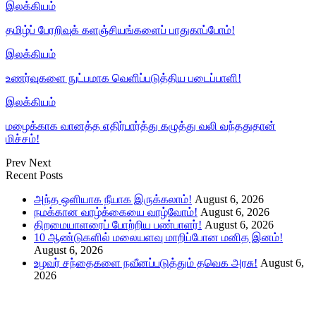
இலக்கியம்
தமிழ்ப் பேரறிவுக் களஞ்சியங்களைப் பாதுகாப்போம்!
இலக்கியம்
உணர்வுகளை நுட்பமாக வெளிப்படுத்திய படைப்பாளி!
இலக்கியம்
மழைக்காக வானத்த எதிர்பார்த்து கழுத்து வலி வந்ததுதான்
மிச்சம்!
Prev
Next
Recent Posts
அந்த ஒளியாக நீயாக இருக்கலாம்!
August 6, 2026
நமக்கான வாழ்க்கையை வாழ்வோம்!
August 6, 2026
திறமையாளரைப் போற்றிய பண்பாளர்!
August 6, 2026
10 ஆண்டுகளில் மலையளவு மாறிப்போன மனித இனம்!
August 6, 2026
உழவர் சந்தைகளை நவீனப்படுத்தும் தவெக அரசு!
August 6,
2026