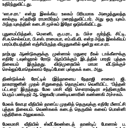
உதிர்ந்துவிட்டது.
‘லா.ச.ரா.’ என்று இலக்கிய உலகம் பிரியமாக அழைத்துவந்த
லால்குடி சப்தரிஷி ராமாமிர்தம் மறைந்துவிட்டார். அது ஒரு யுகம்.
அந்த யுகத்தின் கடைசி மூச்சும் இதோ ஒடுங்கிவிட்டது.
புதுமைப்பித்தன், மௌனி, கு.ப.ரா., ந. பிச்ச மூர்த்தி, சிட்டி,
சி.சு.செல்லப்பா, பி.எஸ். ராமையா, எம்.வி.வி. என்ற அந்த இலக்கியப்
பாரம்பரியத்தின் எஞ்சியிருந்த விழுதுகளில் ஒன்று லா.ச.ரா.
நாற்பது ஆண்டுகளுக்கு முன்னால் மதுரை ரீகல் டாக்கீஸுக்கு
எதிரே டவுன்ஹால் ரோடு ஆரம்பிக்கும் இடத்தில் பாரதி புத்தக
நிலையம் இருந்தது. விடுமுறையில் மாமா வீட்டுக்குச்
செல்லும்போதெல்லாம் தேடிப்போன புஸ்தகக் கடை அது.
திண்டுக்கல் ரோட்டில் (இந்நாளைய நேதாஜி சாலை) ஜி.
நாகராஜனின் முதல் சிறுகதைத் தொகுப்பை வெளியிட்ட ‘பித்தன்
பட்டறை’ இருந்தது. மேல மாசி வீதி சௌராஷ்டிரா சந்தினருகே
பெரும் பண்டிதர் ஆ. ஜெகவீர பாண்டியனாரின் கண்ணகி அச்சகம்.
மேலக் கோபுர வீதியில் தானப்ப முதலித் தெருவுக்கு எதிரே மீனாட்சி
புத்தக நிலையம். வெண்கலக் கடைத் தெருவில் கலைப் பொன்னி
பத்திரிகை அலுவலகம்.
மேலமாசி வீதியில் ஸ்வீட்லேண்டைத் தாண்டிப் போனால் ப.