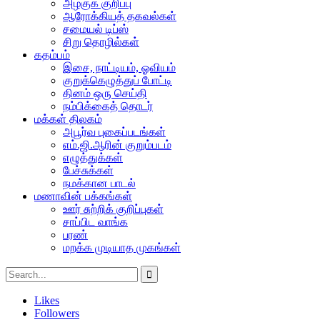
அழகுக் குறிப்பு
ஆரோக்கியத் தகவல்கள்
சமையல் டிப்ஸ்
சிறு தொழில்கள்
கதம்பம்
இசை, நாட்டியம், ஓவியம்
குறுக்கெழுத்துப் போட்டி
தினம் ஒரு செய்தி
நம்பிக்கைத் தொடர்
மக்கள் திலகம்
அபூர்வ புகைப்படங்கள்
எம்.ஜி.ஆரின் குறும்படம்
எழுத்துக்கள்
பேச்சுக்கள்
நமக்கான பாடல்
மணாவின் பக்கங்கள்
ஊர் சுற்றிக் குறிப்புகள்
சாப்பிட வாங்க
பரண்
மறக்க முடியாத முகங்கள்
Likes
Followers