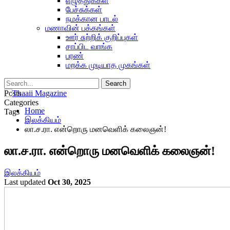
எழுத்துக்கள்
பேச்சுக்கள்
நமக்கான பாடல்
மணாவின் பக்கங்கள்
ஊர் சுற்றிக் குறிப்புகள்
சாப்பிட வாங்க
பரண்
மறக்க முடியாத முகங்கள்
Posts
Categories
Home
Tags
இலக்கியம்
லா.ச.ரா. என்றொரு மனவெளிக் கலைஞன்!
லா.ச.ரா. என்றொரு மனவெளிக் கலைஞன்!
இலக்கியம்
Last updated
Oct 30, 2025