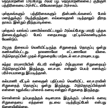
நெடுமாறனின் (அப்போது அவர் பழ. நெடுமாறனில்லை.) குறிஞ்சி
பத்திரிகையை அச்சிட்ட விவேகானந்தா அச்சகம்.
புஸ்தகங்களும் பத்திரிகைகளும் தின்பண்டங்களைப் போல்
மனத்துக்குப் பிடித்திருந்தன. எவ்வளவுதான் படித்தாலும் தீராத
தாகம். இன்றும் தீர்ந்தபாடில்லை.
புஸ்தகம் வாங்கப் பணமில்லாவிட்டாலும் அவ்வப்போது பாரதி புத்தக
நிலையத்துக்குப் போய் எதையாவது புரட்டிக்கொண்டிருக்க
வேண்டும்.
அமுத நிலையம் வெளியிட்டிருந்த சிறுகதைத் தொகுப்பு ஒன்று
கண்களில்பட்டது. நாலணாவோ எட்டணாவோ விலை.
அத்தொகுப்பின் முதல் சிறுகதையே பாற்கடல் லா.ச.ராவுடையது.
சுந்தர ராமசாமியின் கிடாரி என்னும் அற்புதமான சிறுகதையும்
அத்தொகுப்பில் இருந்தது. லா.ச.ரா. என்னும் பெயர் எனக்குப்
பரிச்சயமானது இப்படித்தான்.
கல்யாணி வீட்டில் கலைஞன் பதிப்பகம் வெளியிட்ட லா.ச.ராவின்
சிறுகதைத் தொகுப்பு ஒன்று இருந்தது. அத்தொகுப்பில்தான்
என்னை உலுக்கிய பச்சைக் கனவு என்னும் சிறுகதை இருந்தது.
சொன்னால் நம்புவதற்குக் கடினமாக இருக்கும். பச்சைக் கனவு
சிறுகதையை எத்தனை தடவை படித்திருப்பேன் என்பது
நினைவிலில்லை.