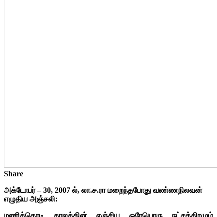
Share
அக்டோபர் – 30, 2007 ல்,
லா.ச.ரா மறைந்தபோது வண்ணநிலவன்
எழுதிய அஞ்சலி:
மணிக்கொடி காலத்தின் எஞ்சிய ஒரேயொரு நட்சத்திரமும்