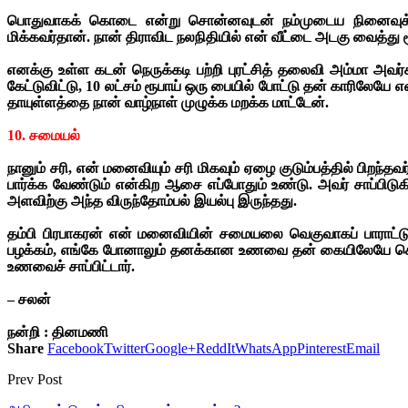
பொதுவாகக் கொடை என்று சொன்னவுடன் நம்முடைய நினைவுக்கு வ
மிக்கவர்தான். நான் திராவிட நலநிதியில் என் வீட்டை அடகு வைத்து ரூ
எனக்கு உள்ள கடன் நெருக்கடி பற்றி புரட்சித் தலைவி அம்மா அவர
கேட்டுவிட்டு, 10 லட்சம் ரூபாய் ஒரு பையில் போட்டு தன் காரிலேயே 
தாயுள்ளத்தை நான் வாழ்நாள் முழுக்க மறக்க மாட்டேன்.
10. சமையல்
நானும் சரி, என் மனைவியும் சரி மிகவும் ஏழை குடும்பத்தில் பிறந்த
பார்க்க வேண்டும் என்கிற ஆசை எப்போதும் உண்டு. அவர் சாப்பிடு
அளவிற்கு அந்த விருந்தோம்பல் இயல்பு இருந்தது.
தம்பி பிரபாகரன் என் மனைவியின் சமையலை வெகுவாகப் பாராட்டுவார
பழக்கம், எங்கே போனாலும் தனக்கான உணவை தன் கையிலேயே கொண்ட
உணவைச் சாப்பிட்டார்.
– சலன்
நன்றி : தினமணி
Share
Facebook
Twitter
Google+
ReddIt
WhatsApp
Pinterest
Email
Prev Post