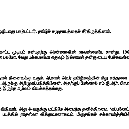
து பாடுபட்டார். தமிழ்ச் சமுதாயத்தைச் சீர்திருத்தினார்.
ட்ட முடியும் என்பதற்கு அண்ணாவின் நாவன்மையே சான்று. 1967-ம
 பண பலமோ, வேறு பக்கபலமோ எதுவும் இல்லாமல் தன்னுடைய பேச்சுவன்ம
ினைவுக்கு வரும். ஆனால் அவர் தமிழினத்தின் மீது எத்தனை பற்று
ஆருக்கு அறிமுகப்படுத்தினேன். அதற்குப் பின்னால் எம்.ஜி.ஆர். பிரபா
இருந்த ஆர்வம் வியக்கத்தக்கது.
வே மாறிவிடுவார். அது அவருக்கு மட்டுமே அமைந்த தனித்திறமை. ‘கப்ப
’ படத்தில் நாதஸ்வர வித்துவானாகவும், மிருதங்கச் சக்கரவர்த்தி