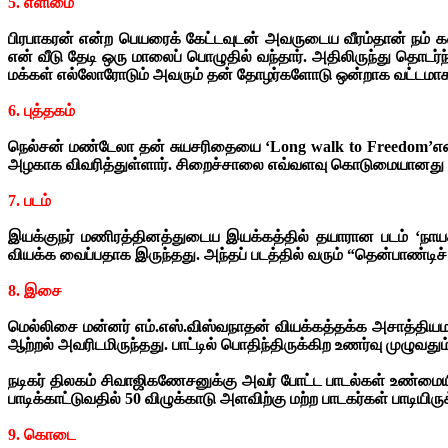
5. எளிமை
பிரபாகரன் என்ற பெயரைக் கேட்டவுடன் அவருடைய வீரம்தான் நம் க
என் வீடு தேடி ஒரு மாலைப் பொழுதில் வந்தார். அதிலிருந்து தொடர்ந்த
மக்கள் எல்லோரோடும் அவரும் தன் தோழர்களோடு ஒன்றாக வட்டமாக உ
6. புத்தகம்
நெல்சன் மண்டேலா தன் சுயசரிதையை ‘Long walk to Freedom’என்ற 
அழகாக விவரித்துள்ளார். சிறைச்சாலை எவ்வளவு கொடுமையானது என்பத
7. படம்
இயக்குநர் மணிரத்தினத்துடைய இயக்கத்தில் தயாரான படம் ‘நாய
வியக்க வைப்பதாக இருந்தது. அந்தப் படத்தில் வரும் “தென்பாண்டி
8. இசை
மெல்லிசை மன்னர் எம்.எஸ்.விஸ்வநாதன் வியக்கத்தக்க அசாத்தியம
ஆற்றல் அவரிடமிருந்தது. பாட்டில் பொதிந்திருக்கிற உணர்வு முழுவது
நடிகர் திலகம் சிவாஜிகணேசனுக்கு அவர் போட்ட பாடல்கள் உண்மையி
பாடிக்காட்டுவதில் 50 விழுக்காடு அளவிற்கு மற்ற பாடகர்கள் பாடிய
9. கொடை