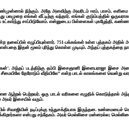
ண்முன்னால் நிற்கும். அதே அளவிற்கு அவரிடம் ஈரம், பாசம், எளிம
ு பலமுறை எங்கள் வீட்டிற்கு வந்தார். எங்கள் குடும்பத்தில் ஒருவராக
ட்கார்ந்து சாப்பிடுவோம். என்னுடைய பிள்ளைகள் புகழேந்தி, கண்ண
தலைப்பில் எழுப்பியுள்ளார். 751-பக்கங்கள் உள்ள புத்தகம் அதில் 
ை இதன் மூலம் புரிந்து கொள்ள முடியும். அந்தப் புத்தகத்தை நான்
கன்’. அந்தப் படத்திற்கு தம்பி இசைஞானி இளையராஜா இசை அமைத்த
ச் சீமையிலே தேரோடும் வீதியிலே” என்ற பாடல் காலங்களை வென்று வாழ
ான ஆற்றல் பெற்றவர். ஒரு பாடல் வரிகளை எழுதிக் கொடுத்தால் அந்த
ம் அவர் இசையில் வரும்.
ல் சிவாஜியின் நடிப்புக்கு உந்துசக்தியாக இருந்தன. உண்மையைச் சொ
ிருக்கிறார்களா என்பது சந்தேகம். அவர் மெல்லிசை மன்னரல்ல; மெல்லிச