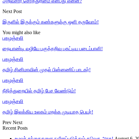
அறிவுசார் சொத்துரிமை என்பது என்ன?
Next Post
இருளில் இருக்கும் கண்களுக்கு ஒளி தருவோம்!
You might also like
புகழஞ்சலி
நையாண்டி வழியே பகுத்தறிவு புகட்டிய படைப்பாளி!
புகழஞ்சலி
தமிழ் சினிமாவின் முதல் பின்னணிப் பாடகர்!
புகழஞ்சலி
நீதித்துறையில் தமிழ் பேச வேண்டும்!
புகழஞ்சலி
தமிழ் இலக்கிய உலகம் மறக்க முடியாத பெயர்!
Prev
Next
Recent Posts
உழவர் சந்தைகளை நவீனப்படுத்தும் தவெக அரசு!
August 6, 2