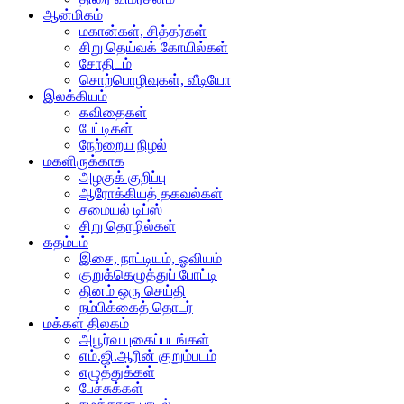
ஆன்மிகம்
மகான்கள், சித்தர்கள்
சிறு தெய்வக் கோயில்கள்
சோதிடம்
சொற்பொழிவுகள், வீடியோ
இலக்கியம்
கவிதைகள்
பேட்டிகள்
நேற்றைய நிழல்
மகளிருக்காக
அழகுக் குறிப்பு
ஆரோக்கியத் தகவல்கள்
சமையல் டிப்ஸ்
சிறு தொழில்கள்
கதம்பம்
இசை, நாட்டியம், ஓவியம்
குறுக்கெழுத்துப் போட்டி
தினம் ஒரு செய்தி
நம்பிக்கைத் தொடர்
மக்கள் திலகம்
அபூர்வ புகைப்படங்கள்
எம்.ஜி.ஆரின் குறும்படம்
எழுத்துக்கள்
பேச்சுக்கள்