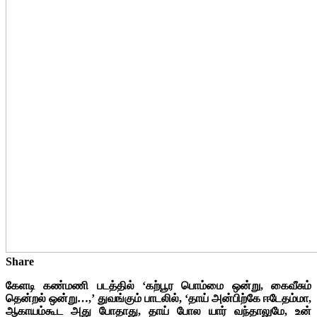
Share
கேளடி கண்மணி படத்தில் ‘கற்பூர பொம்மை ஒன்று, கைவீசும்
தென்றல் ஒன்று…,’ துவங்கும் பாடலில், ‘தாய் அன்பிற்கே ஈடேதம்மா,
ஆகாயம்கூட அது போதாது, தாய் போல யார் வந்தாலுமே, உன்