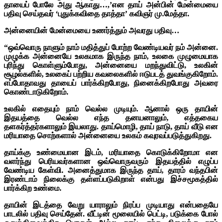
தாயைப் போலே அது ஆகாது…,’என தாய் அன்பின் மேன்மையை
பதிவு செய்தவர் ‘புதுக்கவிதை தாத்தா’ கவிஞர் மு.மேத்தா.
அன்னையின் மேன்மையை உணர்த்தும் அவரது பதிவு…
“ஒவ்வொரு நாளும் நாம் மதித்துப் போற்ற வேண்டியவர் நம் அன்னை.
முழுக்க அன்னையே உலகமாக இருந்த நாம், உலகை முழுமையாக
புரிந்து கொள்ளும்போது, அன்னையை மறந்துவிட்டு, உலகின்
சூழல்களில், உலகைப் பற்றிய கவலைகளில் ஈடுபடத் துவங்குகிறோம்.
எப்போதாவது தாயைப் பார்க்கிறபோது, நினைக்கிறபோது அவரை
கொண்டாடுகிறோம்.
உலகில் எதையும் நாம் வெல்ல முடியும். ஆனால் ஒரு தாயின்
இதயத்தை வெல்ல எந்த தனயனாலும், எத்தகைய
தளகர்த்தர்களாலும் இயலாது. தாய்மொழி, தாய் நாடு, தாய் வீடு என
மரியாதை சொற்களால் அன்னையை உலகம் கவுரவப்படுத்துகிறது.
தாய்க்கு உண்மையான இடம், மரியாதை கொடுக்கிறோமா என
வளர்ந்து பெரியவர்களான ஒவ்வொருவரும் இதயத்தில் எழுப்ப
வேண்டிய கேள்வி. அனைத்துமாக இருந்த தாய், தாரம் வந்தபின்
இரண்டாம் நிலைக்கு தள்ளப்படுகிறாள் என்பது இச்சமூகத்தில்
பார்க்கிற உண்மை.
தாயின் இடத்தை வேறு யாராலும் நிரப்ப முடியாது என்பதையே
பாடலில் பதிவு செய்தேன். வீட்டின் மூலையில் பெட்டி, படுக்கை போல்