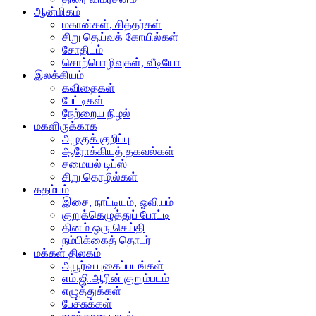
ஆன்மிகம்
மகான்கள், சித்தர்கள்
சிறு தெய்வக் கோயில்கள்
சோதிடம்
சொற்பொழிவுகள், வீடியோ
இலக்கியம்
கவிதைகள்
பேட்டிகள்
நேற்றைய நிழல்
மகளிருக்காக
அழகுக் குறிப்பு
ஆரோக்கியத் தகவல்கள்
சமையல் டிப்ஸ்
சிறு தொழில்கள்
கதம்பம்
இசை, நாட்டியம், ஓவியம்
குறுக்கெழுத்துப் போட்டி
தினம் ஒரு செய்தி
நம்பிக்கைத் தொடர்
மக்கள் திலகம்
அபூர்வ புகைப்படங்கள்
எம்.ஜி.ஆரின் குறும்படம்
எழுத்துக்கள்
பேச்சுக்கள்