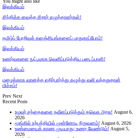
You might also like
இலக்கியம்
சிந்திக்க வைத்த சிறார் எழுத்தாளர்கள்!
இலக்கியம்
தமிழ்ப் பேரறிவுக் களஞ்சியங்களைப் பாதுகாப்போம்!
இலக்கியம்
உணர்வுகளை நுட்பமாக வெளிப்படுத்திய படைப்பாளி!
இலக்கியம்
மழைக்காக வானத்த எதிர்பார்த்து கழுத்து வலி வந்ததுதான்
மிச்சம்!
Prev
Next
Recent Posts
உழவர் சந்தைகளை நவீனப்படுத்தும் தவெக அரசு!
August 6,
2026
மூங்கில் உற்பத்தியில் முன்னோடி நிறுவனம்!
August 6, 2026
உண்மையைக் காண முடியாது; உணர வேண்டும்!
August 5,
2026