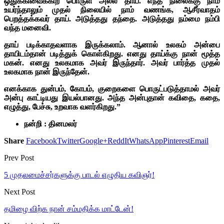
ஒதுக்கிவைக்கிற பொருள் அல்ல தாய். எந்த நிலைக்கு நாம்
உயர்ந்தாலும் முதல் நிலையில் நாம் வணங்க, ஆசீர்வாதம்
பெறத்தக்கவர் தாய். அடுத்தது தந்தை. அடுத்தது நம்மை நம்பி
வந்த மனைவி.
தாய் படிக்காதவளாக இருக்கலாம். ஆனால் உலகம் அன்பை
தாயிடம்தான் படித்துக் கொள்கிறது. எனது தாய்க்கு நான் மூத்த
மகன். எனது உலகமாக அவர் இருந்தார். அவர் பார்த்த முதல்
உலகமாக நான் இருந்தேன்.
எனக்காக துன்பம், கோபம், குறைகளை பொருட்படுத்தாமல் அவர்
அன்பு காட்டியது இயல்பானது. அந்த அன்புதான் கவிதை, கதை,
எழுத்து, பேச்சு, உறவாக வளர்கிறது.”
நன்றி : தினமலர்
Share
Facebook
Twitter
Google+
ReddIt
WhatsApp
Pinterest
Email
Prev Post
5 முதலமைச்சர்களுக்கு பாடல் எழுதிய கவிஞர்!
Next Post
தமிழை விற்க நான் சம்மதிக்க மாட்டேன்!