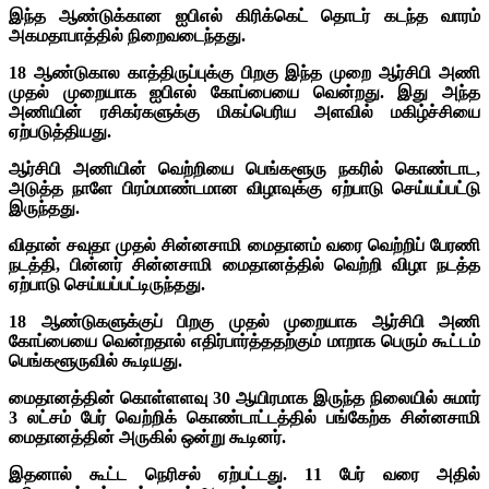
இந்த ஆண்டுக்கான ஐபிஎல் கிரிக்கெட் தொடர் கடந்த வாரம்
அகமதாபாத்தில் நிறைவடைந்தது.
18 ஆண்டுகால காத்திருப்புக்கு பிறகு இந்த முறை ஆர்சிபி அணி
முதல் முறையாக ஐபிஎல் கோப்பையை வென்றது. இது அந்த
அணியின் ரசிகர்களுக்கு மிகப்பெரிய அளவில் மகிழ்ச்சியை
ஏற்படுத்தியது.
ஆர்சிபி அணியின் வெற்றியை பெங்களூரு நகரில் கொண்டாட,
அடுத்த நாளே பிரம்மாண்டமான விழாவுக்கு ஏற்பாடு செய்யப்பட்டு
இருந்தது.
விதான் சவுதா முதல் சின்னசாமி மைதானம் வரை வெற்றிப் பேரணி
நடத்தி, பின்னர் சின்னசாமி மைதானத்தில் வெற்றி விழா நடத்த
ஏற்பாடு செய்யப்பட்டிருந்தது.
18 ஆண்டுகளுக்குப் பிறகு முதல் முறையாக ஆர்சிபி அணி
கோப்பையை வென்றதால் எதிர்பார்த்ததற்கும் மாறாக பெரும் கூட்டம்
பெங்களூருவில் கூடியது.
மைதானத்தின் கொள்ளளவு 30 ஆயிரமாக இருந்த நிலையில் சுமார்
3 லட்சம் பேர் வெற்றிக் கொண்டாட்டத்தில் பங்கேற்க சின்னசாமி
மைதானத்தின் அருகில் ஒன்று கூடினர்.
இதனால் கூட்ட நெரிசல் ஏற்பட்டது. 11 பேர் வரை அதில்