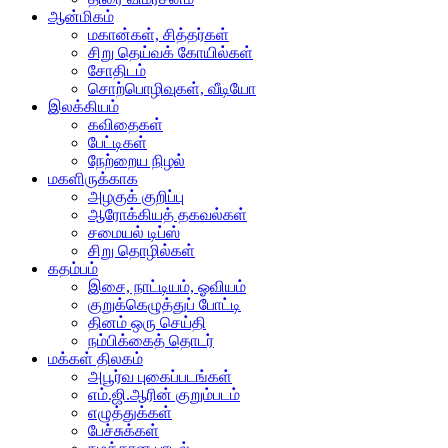
ஆன்மிகம்
மகான்கள், சித்தர்கள்
சிறு தெய்வக் கோயில்கள்
சோதிடம்
சொற்பொழிவுகள், வீடியோ
இலக்கியம்
கவிதைகள்
பேட்டிகள்
நேற்றைய நிழல்
மகளிருக்காக
அழகுக் குறிப்பு
ஆரோக்கியத் தகவல்கள்
சமையல் டிப்ஸ்
சிறு தொழில்கள்
கதம்பம்
இசை, நாட்டியம், ஓவியம்
குறுக்கெழுத்துப் போட்டி
தினம் ஒரு செய்தி
நம்பிக்கைத் தொடர்
மக்கள் திலகம்
அபூர்வ புகைப்படங்கள்
எம்.ஜி.ஆரின் குறும்படம்
எழுத்துக்கள்
பேச்சுக்கள்