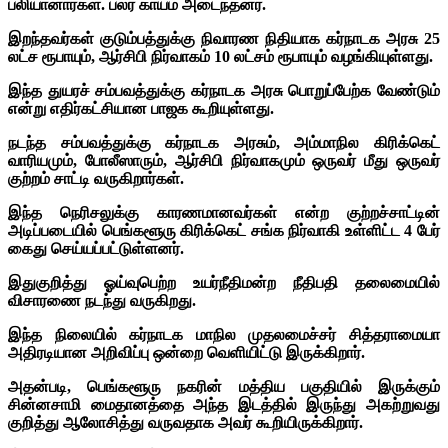
பலியானார்கள். பலர் காயம் அடைந்தனர்.
இறந்தவர்கள் குடும்பத்துக்கு நிவாரண நிதியாக கர்நாடக அரசு 25
லட்ச ரூபாயும், ஆர்சிபி நிர்வாகம் 10 லட்சம் ரூபாயும் வழங்கியுள்ளது.
இந்த துயரச் சம்பவத்துக்கு கர்நாடக அரசு பொறுப்பேற்க வேண்டும்
என்று எதிர்கட்சியான பாஜக கூறியுள்ளது.
ந
டந்த சம்பவத்துக்கு கர்நாடக அரசும், அம்மாநில கிரிக்கெட்
வாரியமும், போலீஸாரும், ஆர்சிபி நிர்வாகமும் ஒருவர் மீது ஒருவர்
குற்றம் சாட்டி வருகிறார்கள்.
இந்த நெரிசலுக்கு காரணமானவர்கள் என்ற குற்றச்சாட்டின்
அடிப்படையில் பெங்களூரு கிரிக்கெட் சங்க நிர்வாகி உள்ளிட்ட 4 பேர்
கைது செய்யப்பட்டுள்ளனர்.
இதுகுறித்து ஓய்வுபெற்ற உயர்நீதிமன்ற நீதிபதி தலைமையில்
விசாரணை நடந்து வருகிறது.
இந்த நிலையில் கர்நாடக மாநில முதலமைச்சர் சித்தராமையா
அதிரடியான அறிவிப்பு ஒன்றை வெளியிட்டு இருக்கிறார்.
அதன்படி, பெங்களூரு நகரின் மத்திய பகுதியில் இருக்கும்
சின்னசாமி மைதானத்தை அந்த இடத்தில் இருந்து அகற்றுவது
குறித்து ஆலோசித்து வருவதாக அவர் கூறியிருக்கிறார்.