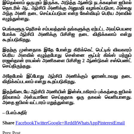
இதெல்லாம் ஒருபுறம் இருக்க, அடுத்த ஆண்டு நடக்கவுள்ள ஐபிஎல்
தொடரில் ஆட ஆர்சிபி அணிக்கு அனுமதி வழங்கப்படுமா, அல்லது
அந்த அணி தடை செய்யப்படுமா என்ற கேள்வியும் பெரிய அளவில்
எழுந்துள்ளது.
பெங்களூரு நெரிசல் சம்பவத்தால் தங்களுக்கு ஏற்பட்ட அவப்பெயரை
போக்க ஆர்சிபி அணிக்கு பிசிசிஐ தடை விதிக்கலாம் என்று
கூறப்படுகிறது.
இதற்கு முன்னதாக இதே போன்று கிரிக்கெட் பெட்டிங் விவகாரம்
பெரிய அளவில் எழுந்தபோது சென்னை சூப்பர் கிங்ஸ் மற்றும்
ராஜஸ்தான் ராயல்ஸ் அணிகளை பிசிசிஐ 2 ஆண்டுகள் சஸ்பெண்ட்
செய்திருந்தது.
அதேபோல் இப்போது ஆர்சிபி அணிக்கும் ஓராண்டாவது தடை
விதிக்கப்படலாம் என்று கூறப்படுகிறது.
இதற்கிடையே ஆர்சிபி அணியின் இன்ஸ்டாகிராம் பக்கத்தை ஐபிஎல்
நிர்வாகம் அன்ஃபாலோ செய்ததாக ஒரு தகவல் வெளியானது.
அதை ஐபிஎல் வட்டாரம் மறுத்துள்ளது.
– பி.எம்.சுதிர்
Share
Facebook
Twitter
Google+
ReddIt
WhatsApp
Pinterest
Email
Prev Post