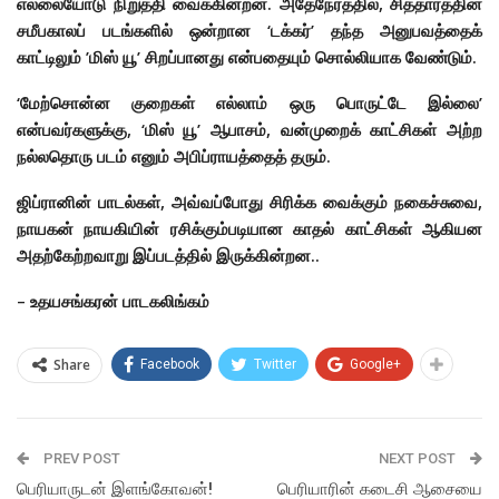
எல்லையோடு நிறுத்தி வைக்கின்றன. அதேநேரத்தில், சித்தார்த்தின்
சமீபகாலப் படங்களில் ஒன்றான ‘டக்கர்’ தந்த அனுபவத்தைக்
காட்டிலும் ’மிஸ் யூ’ சிறப்பானது என்பதையும் சொல்லியாக வேண்டும்.
‘மேற்சொன்ன குறைகள் எல்லாம் ஒரு பொருட்டே இல்லை’
என்பவர்களுக்கு, ‘மிஸ் யூ’ ஆபாசம், வன்முறைக் காட்சிகள் அற்ற
நல்லதொரு படம் எனும் அபிப்ராயத்தைத் தரும்.
ஜிப்ரானின் பாடல்கள், அவ்வப்போது சிரிக்க வைக்கும் நகைச்சுவை,
நாயகன் நாயகியின் ரசிக்கும்படியான காதல் காட்சிகள் ஆகியன
அதற்கேற்றவாறு இப்படத்தில் இருக்கின்றன..
– உதயசங்கரன் பாடகலிங்கம்
Share
Facebook
Twitter
Google+
PREV POST
NEXT POST
பெரியாருடன் இளங்கோவன்!
பெரியாரின் கடைசி ஆசையை