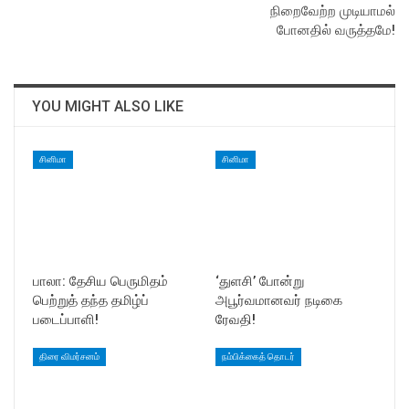
நிறைவேற்ற முடியாமல்
போனதில் வருத்தமே!
YOU MIGHT ALSO LIKE
சினிமா
சினிமா
பாலா: தேசிய பெருமிதம்
‘துளசி’ போன்று
பெற்றுத் தந்த தமிழ்ப்
அபூர்வமானவர் நடிகை
படைப்பாளி!
ரேவதி!
திரை விமர்சனம்
நம்பிக்கைத் தொடர்