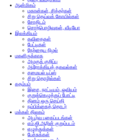
ஆன்மிகம்
மகான்கள், சித்தர்கள்
சிறு தெய்வக் கோயில்கள்
சோதிடம்
சொற்பொழிவுகள், வீடியோ
இலக்கியம்
கவிதைகள்
பேட்டிகள்
நேற்றைய நிழல்
மகளிருக்காக
அழகுக் குறிப்பு
ஆரோக்கியத் தகவல்கள்
சமையல் டிப்ஸ்
சிறு தொழில்கள்
கதம்பம்
இசை, நாட்டியம், ஓவியம்
குறுக்கெழுத்துப் போட்டி
தினம் ஒரு செய்தி
நம்பிக்கைத் தொடர்
மக்கள் திலகம்
அபூர்வ புகைப்படங்கள்
எம்.ஜி.ஆரின் குறும்படம்
எழுத்துக்கள்
பேச்சுக்கள்