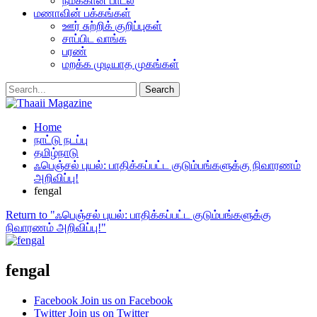
நமக்கான பாடல்
மணாவின் பக்கங்கள்
ஊர் சுற்றிக் குறிப்புகள்
சாப்பிட வாங்க
பரண்
மறக்க முடியாத முகங்கள்
Home
நாட்டு நடப்பு
தமிழ்நாடு
ஃபெஞ்சல் புயல்: பாதிக்கப்பட்ட குடும்பங்களுக்கு நிவாரணம்
அறிவிப்பு!
fengal
Return to "ஃபெஞ்சல் புயல்: பாதிக்கப்பட்ட குடும்பங்களுக்கு
நிவாரணம் அறிவிப்பு!"
fengal
Facebook
Join us on Facebook
Twitter
Join us on Twitter