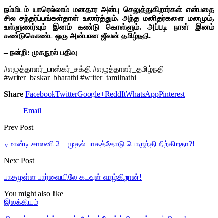
நம்மிடம் யாரெல்லாம் மனதார அன்பு செலுத்துகிறார்கள் என்பதை
சில சந்தர்ப்பங்கள்தான் உணர்த்தும். அந்த மனிதர்களை மனமும்,
உள்ளுணர்வும் இனம் கண்டு கொள்ளும். அப்படி நான் இனம்
கண்டுகொண்ட ஒரு அன்பான ஜீவன் தமிழ்நதி.
– நன்றி: முகநூல் பதிவு
#எழுத்தாளர்_பாஸ்கர்_சக்தி #எழுத்தாளர்_தமிழ்நதி
#writer_baskar_bharathi #writer_tamilnathi
Share
Facebook
Twitter
Google+
ReddIt
WhatsApp
Pinterest
Email
Prev Post
டிமான்டி காலனி 2 – முதல் பாகத்தோடு பொருந்தி நிற்கிறதா?!
Next Post
பாசமுள்ள பார்வையிலே கடவுள் வாழ்கிறான்!
You might also like
இலக்கியம்