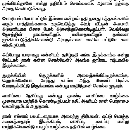
முக்கியம்தானே என்று நதியிடம் சொல்லலாம். ஆனால் நத்தை
அதை செவிமடுக்காது.
சோஷியல் மீடியா மட்டும் இல்லை என்றால் நதி தனது புத்தகங்களில்
வரும் பாத்திரங்களாக உருவெடுத்து அவர் வீட்டின் அலமாரி
அலமாரியாக பிசாசு போல் அலைந்துகொண்டிருப்பார். வெவ்வேறு
தேசத்தின் நாவல்களிலும், கவிதைகளிலும் தன்னை
ஐக்கியப்படுத்திக்கொண்டு அவருக்கான உலகில் மட்டுமே உலா
வந்திருப்பார்.
அப்போது யாராவது என்னிடம் தமிழ்நதி எங்க இருக்காங்க என்று
கேட்டால் நான் என்ன சொல்வேன்? அவங்க ஜாரோட ரஷ்யாவில
இருக்காங்க.
துருக்கியின் தெருக்களில் அலைஞ்சுக்கிட்டிருக்காங்க,
ஹெமிங்வேயோட சேர்ந்து கடல்ல அந்த மீனைப் பிடிக்க
போராடிக்கிட்டு இருக்காங்க என்பது மாதிரிதான் சொல்ல முடியும்.
வாசிப்பை நேசிப்பது என்பது தாண்டி வாசிப்பை வாழ்க்கை
முறையாக மாற்றிக் கொண்டிருப்பவர் நதி. அவரிடம் நான் பொறாமை
கொள்ளுமிடம் அதுதான்.
நான் எல்லாம் பலபட்டறையாக அலைந்து திரிபவன். ஒட்டு மொத்த
கவனத்தையும் இலக்கியம், வாசிப்பு, படைப்பு என்று
மாற்றிக்கொண்டு வாழும் வாழ்க்கை நதியின் வாழ்க்கை.