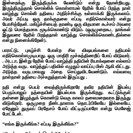
இன்றைக்கு இருந்திருக்க வேண்டும் என்று தோன்றியது.
இருந்திருந்தால் சொல்லிக் கொள்ளாமல் நேரில் போய் பிறந்த நாள்
வாழ்த்து சொல்லி நதியை அதிர்ச்சிக்கு உள்ளாக்கி இருக்கலாம்.
அவர் அப்படி ஒரு தாக்குதலை எப்படி எதிர்கொள்வார் என்று
யோசித்தேன். மகிழ்ச்சியைத் தாண்டி ஒரு விதமான கூச்சம் அவரை
ஒட்டு மொத்தமாக மூடிக்கொண்டு விடும். (ஒருமுறைகூட நாங்கள்
இதுவரை நேரில் பிறந்தநாள் வாழ்த்து சொல்லிக்கொண்டதில்லை
என்று நினைக்கிறேன்).
பாராட்டு, புகழ்ச்சி போன்ற சில விஷயங்களை நதியால்
எதிர்கொள்ளமுடியாது. ஒரு மாதிரி மூச்சுத்திணறிப் போய் விடுவார்.
. அடடா, இன்று நேரில் போய் வாழ்த்தி நதியின் ரியாக்‌ஷனை எல்லாம்
அடுத்த வருட வாழ்த்துப் பதிவில் எழுதும் வாய்ப்பு மிஸ் ஆகி விட்டது.
அடுத்த வருடமாவது அதை செய்துவிடவேண்டும். எவ்வளவு
நாள்தான் நதியை அச்சுறுத்தாமல் இருப்பது .
நதி என்று பெயர் வைத்திருக்கிறாரே தவிர நதியின் இயல்பு
பெரும்பாலும் நத்தையின் இயல்பாக இருக்கிறது. கூட்டுக்குள்
தன்னை இழுத்துக் கொண்டு வெகு காலம் தலைமறைவாக இருந்து
விடுகிறார். ஒருமுறை நீண்டநாளாக தொடர்பிலேயே இல்லையே,
ஏதேனும் துருவப் பிரதேசம் போய் விட்டிருப்பாரோ என்று மெஸேஜ்
போட்டேன்.
“எங்க இருக்கீங்க? எப்படி இருக்கீங்க?”