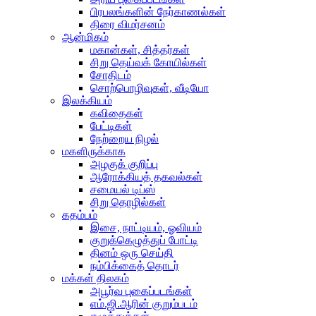
பிரபலங்களின் நேர்காணல்கள்
திரை விமர்சனம்
ஆன்மிகம்
மகான்கள், சித்தர்கள்
சிறு தெய்வக் கோயில்கள்
சோதிடம்
சொற்பொழிவுகள், வீடியோ
இலக்கியம்
கவிதைகள்
பேட்டிகள்
நேற்றைய நிழல்
மகளிருக்காக
அழகுக் குறிப்பு
ஆரோக்கியத் தகவல்கள்
சமையல் டிப்ஸ்
சிறு தொழில்கள்
கதம்பம்
இசை, நாட்டியம், ஓவியம்
குறுக்கெழுத்துப் போட்டி
தினம் ஒரு செய்தி
நம்பிக்கைத் தொடர்
மக்கள் திலகம்
அபூர்வ புகைப்படங்கள்
எம்.ஜி.ஆரின் குறும்படம்