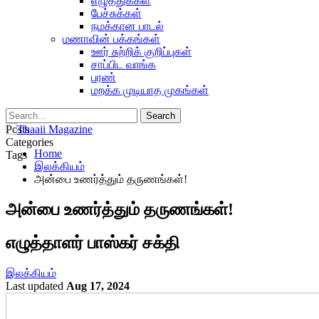
எழுத்துக்கள்
பேச்சுக்கள்
நமக்கான பாடல்
மணாவின் பக்கங்கள்
ஊர் சுற்றிக் குறிப்புகள்
சாப்பிட வாங்க
பரண்
மறக்க முடியாத முகங்கள்
Posts
Categories
Home
Tags
இலக்கியம்
அன்பை உணர்த்தும் தருணங்கள்!
அன்பை உணர்த்தும் தருணங்கள்!
எழுத்தாளர் பாஸ்கர் சக்தி
இலக்கியம்
Last updated
Aug 17, 2024