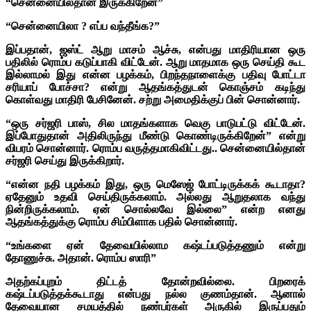
“சென்னையில்தான் இருக்கிறேன்”
“சென்னையிலா ? எப்ப வந்தீங்க?”
இப்பதான், ஜஸ்ட் ஆறு மாசம் ஆச்சு, என்பது மாதிரியான ஒரு
பதிலில் ரொம்ப கடுப்பாகி விட்டேன். ஆறு மாதமாக ஒரு செய்தி கூட
இல்லாமல் இது என்ன பழக்கம், பிறந்தநாளைக்கு பதிவு போட்டா
சரியாப் போச்சா? என்று ஆதங்கத்துடன் கொஞ்சம் கடிந்து
கொள்வது மாதிரி பேசினேன். சற்று அமைதிக்குப் பின் சொன்னார்.
“ஒரு சர்ஜரி பாஸ், சில மாதங்களாக வெகு பாடுபட்டு விட்டேன்.
இப்போதுதான் அதிலிருந்து மீண்டு கொண்டிருக்கிறேன்” என்று
விபரம் சொன்னார். ரொம்ப வருத்தமாகிவிட்டது.. சென்னையில்தான்
சர்ஜரி செய்து இருக்கிறார்.
“என்ன நதி பழக்கம் இது, ஒரு மெஸேஜ் போட்டிருக்கக் கூடாதா?
ஏதேனும் உதவி செய்திருக்கலாம். அல்லது ஆறுதலாக வந்து
நின்றிருக்கலாம். ஏன் சொல்லவே இல்லை” என்ற எனது
ஆதங்கத்துக்கு ரொம்ப சிம்பிளாக பதில் சொன்னார்.
“உங்களை ஏன் தேவையில்லாம கஷ்டப்படுத்தணும் என்று
தோணுச்சு. அதான். ரொம்ப ஸாரி”
அதற்கப்புறம் திட்டத் தோன்றவில்லை. பிறரைக்
கஷ்டப்படுத்தக்கூடாது என்பது நல்ல குணம்தான். ஆனால்
தேவையான சமயத்தில் நண்பர்கள் அருகில் இருப்பதும்