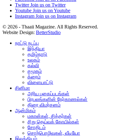
Twitter
Join us on Twitter
Youtube
Join us on Youtube
Instagram
Join us on Instagram
© 2026 - Thaaii Magazine. All Rights Reserved.
Website Design:
BetterStudio
நாட்டு நடப்பு
இந்தியா
தமிழ்நாடு
உலகம்
கல்வி
சமூகம்
க்ரைம்
விளையாட்டு
சினிமா
அரிய புகைப்படங்கள்
பிரபலங்களின் நேர்காணல்கள்
திரை விமர்சனம்
ஆன்மிகம்
மகான்கள், சித்தர்கள்
சிறு தெய்வக் கோயில்கள்
சோதிடம்
சொற்பொழிவுகள், வீடியோ
இலக்கியம்