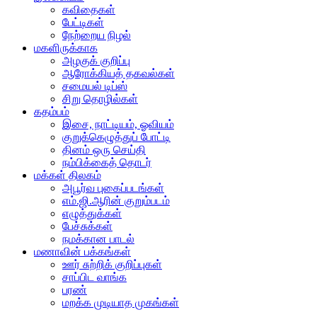
கவிதைகள்
பேட்டிகள்
நேற்றைய நிழல்
மகளிருக்காக
அழகுக் குறிப்பு
ஆரோக்கியத் தகவல்கள்
சமையல் டிப்ஸ்
சிறு தொழில்கள்
கதம்பம்
இசை, நாட்டியம், ஓவியம்
குறுக்கெழுத்துப் போட்டி
தினம் ஒரு செய்தி
நம்பிக்கைத் தொடர்
மக்கள் திலகம்
அபூர்வ புகைப்படங்கள்
எம்.ஜி.ஆரின் குறும்படம்
எழுத்துக்கள்
பேச்சுக்கள்
நமக்கான பாடல்
மணாவின் பக்கங்கள்
ஊர் சுற்றிக் குறிப்புகள்
சாப்பிட வாங்க
பரண்
மறக்க முடியாத முகங்கள்