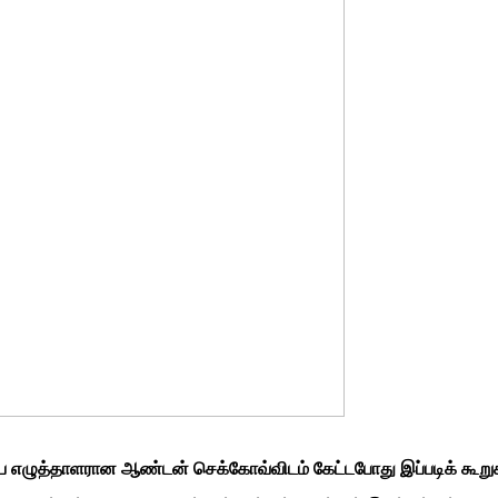
ஷ்ய எழுத்தாளரான ஆண்டன் செக்கோவ்விடம் கேட்டபோது இப்படிக் கூறுக