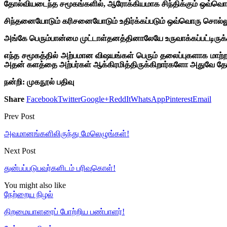
தோல்வியடைந்த சமூகங்களில், ஆரோக்கியமாக சிந்திக்கும் ஒவ்வொருவ
சிந்தனையோடும் கரிசனையோடும் உதிர்க்கப்படும் ஒவ்வொரு சொல்லுக
அங்கே பெரும்பான்மை முட்டாள்தனத்தினாலேயே உருவாக்கப்பட்டிருக்க
எந்த சமூகத்தில் அற்பமான விஷயங்கள் பெரும் தலைப்புகளாக மாற்
அதன் களத்தை அற்பர்கள் ஆக்கிரமித்திருக்கிறார்களோ அதுவே தோ
நன்றி: முகநூல் பதிவு
Share
Facebook
Twitter
Google+
ReddIt
WhatsApp
Pinterest
Email
Prev Post
அவமானங்களிலிருந்து மேலெழுங்கள்!
Next Post
துன்பப்படுபவர்களிடம் பரிவுகொள்!
You might also like
நேற்றைய நிழல்
திறமையாளரைப் போற்றிய பண்பாளர்!