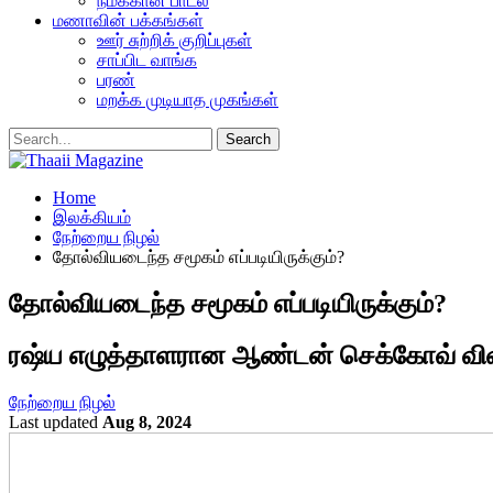
நமக்கான பாடல்
மணாவின் பக்கங்கள்
ஊர் சுற்றிக் குறிப்புகள்
சாப்பிட வாங்க
பரண்
மறக்க முடியாத முகங்கள்
Home
இலக்கியம்
நேற்றைய நிழல்
தோல்வியடைந்த சமூகம் எப்படியிருக்கும்?
தோல்வியடைந்த சமூகம் எப்படியிருக்கும்?
ரஷ்ய எழுத்தாளரான ஆண்டன் செக்கோவ் விள
நேற்றைய நிழல்
Last updated
Aug 8, 2024