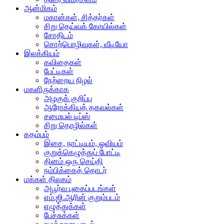
ஆன்மிகம்
மகான்கள், சித்தர்கள்
சிறு தெய்வக் கோயில்கள்
சோதிடம்
சொற்பொழிவுகள், வீடியோ
இலக்கியம்
கவிதைகள்
பேட்டிகள்
நேற்றைய நிழல்
மகளிருக்காக
அழகுக் குறிப்பு
ஆரோக்கியத் தகவல்கள்
சமையல் டிப்ஸ்
சிறு தொழில்கள்
கதம்பம்
இசை, நாட்டியம், ஓவியம்
குறுக்கெழுத்துப் போட்டி
தினம் ஒரு செய்தி
நம்பிக்கைத் தொடர்
மக்கள் திலகம்
அபூர்வ புகைப்படங்கள்
எம்.ஜி.ஆரின் குறும்படம்
எழுத்துக்கள்
பேச்சுக்கள்