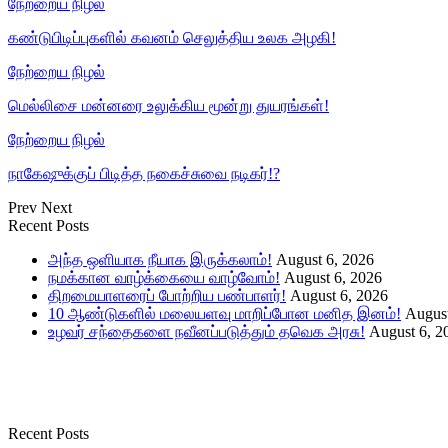
நேற்றைய நிழல்
கண்டுபிடிப்புகளில் கவனம் செலுத்திய உலக அழகி!
நேற்றைய நிழல்
மெல்லிசை மன்னரை உலுக்கிய மூன்று துயரங்கள்!
நேற்றைய நிழல்
நாகேஷுக்குப் பிடித்த நகைச்சுவை நடிகர்!?
Prev
Next
Recent Posts
அந்த ஒளியாக நீயாக இருக்கலாம்!
August 6, 2026
நமக்கான வாழ்க்கையை வாழ்வோம்!
August 6, 2026
திறமையாளரைப் போற்றிய பண்பாளர்!
August 6, 2026
10 ஆண்டுகளில் மலையளவு மாறிப்போன மனித இனம்!
August
உழவர் சந்தைகளை நவீனப்படுத்தும் தவெக அரசு!
August 6, 2
Recent Posts