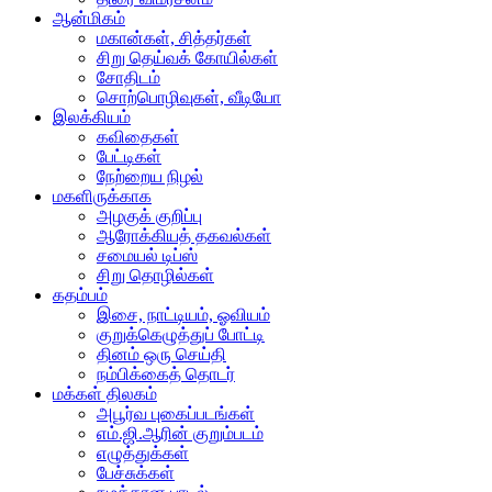
ஆன்மிகம்
மகான்கள், சித்தர்கள்
சிறு தெய்வக் கோயில்கள்
சோதிடம்
சொற்பொழிவுகள், வீடியோ
இலக்கியம்
கவிதைகள்
பேட்டிகள்
நேற்றைய நிழல்
மகளிருக்காக
அழகுக் குறிப்பு
ஆரோக்கியத் தகவல்கள்
சமையல் டிப்ஸ்
சிறு தொழில்கள்
கதம்பம்
இசை, நாட்டியம், ஓவியம்
குறுக்கெழுத்துப் போட்டி
தினம் ஒரு செய்தி
நம்பிக்கைத் தொடர்
மக்கள் திலகம்
அபூர்வ புகைப்படங்கள்
எம்.ஜி.ஆரின் குறும்படம்
எழுத்துக்கள்
பேச்சுக்கள்