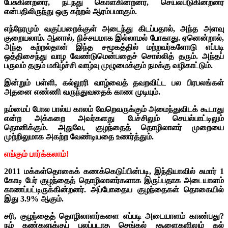
பேசுகின்றனர், நடந்து கொள்கின்றனர், செயல்படுகின்றனர்
என்பதிலிருந்து ஒரு கற்றல் ஆரம்பமாகும்.
எந்நேரமும் வகுப்பறைக்குள் அடைந்து கிடப்பதால், அந்த அளவு
குறையலாம். ஆனால், நிச்சயமாக இல்லாமல் போகாது. ஏனென்றால்,
அந்த கற்றல்தான் இந்த சமூகத்தில் மற்றவர்களோடு எப்படி
ஒத்திசைந்து வாழ வேண்டுமென்பதைச் சொல்லித் தரும். அந்தப்
பருவம் தரும் மகிழ்ச்சி வாழ்வு முழுமைக்கும் நமக்கு வழிகாட்டும்.
இன்றும் பள்ளி, கல்லூரி வாழ்வைத் தவறவிட்ட பல பிரபலங்கள்
அதனை எண்ணி வருந்துவதைக் காண முடியும்.
நம்மைப் போல பால்ய காலம் வேறெவருக்கும் அமைந்துவிடக் கூடாது
என்ற அக்கறை அவர்களது பேச்சிலும் செயல்பாட்டிலும்
தொனிக்கும். அதுவே, குழந்தைத் தொழிலாளர் முறையை
முற்றிலுமாக அகற்ற வேண்டியதை உணர்த்தும்.
எங்கும் பார்க்கலாம்!
2011 மக்கள்தொகைக் கணக்கெடுப்பின்படி, இந்தியாவில் சுமார் 1
கோடி பேர் குழந்தைத் தொழிலாளர்களாக இருப்பதாக அடையாளம்
காணப்பட்டிருக்கின்றனர். அப்போதைய குழந்தைகள் தொகையில்
இது 3.9% ஆகும்.
சரி, குழந்தைத் தொழிலாளர்களை எப்படி அடையாளம் காண்பது?
நம் கண்களுக்குப் புலப்படாத செங்கல் சூளைகளிலும் கல்