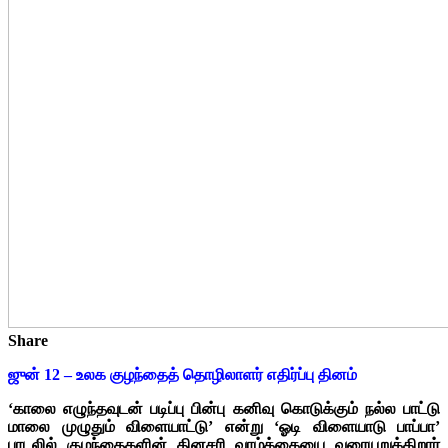
Share
ஜுன் 12 – உலக குழந்தைத் தொழிலாளர் எதிர்ப்பு தினம்
‘காலை எழுந்தவுடன் படிப்பு பின்பு கனிவு கொடுக்கும் நல்ல பாட்டு
மாலை முழுதும் விளையாட்டு’ என்று ‘ஓடி விளையாடு பாப்பா’
பாடலில் குழந்தைகளின் தினசரி வாழ்க்கையை வரையறுக்கிறார்