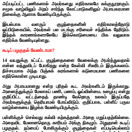
அப்படிப்பட்ட பணிகளால் அவர்களது எதிர்காலமே சுக்குநூறாகும்.
சமூக வாழ்விலும் அறம் சார்ந்த கோட்பாடுகளிலும் அபாயகரமான
நிலைக்கு ஆளாக வேண்டியிருக்கும்.
இயல்பாக வளரும் குழந்தைகளின் எதிர்காலத்தோடு
ஒப்பிடுகையில், அவர்கள் பல மடங்கு சரிவைச் சந்திக்க நேரிடும்.
இந்தக் காரணங்களாலேயே இக்கொடுமையை மிக வலுவாக
எதிர்க்க வேண்டியுள்ளது.
கூடிப் பழகுதல் வேண்டாமா?
14 வயதுக்கு உட்பட்ட குழந்தைகளை வேலைக்கு அமர்த்துவதால்
என்ன வந்துவிடப் போகிறது என்ற கேள்வி சிலரிடம் இருக்கலாம்.
நிச்சயமாக அந்த பிஞ்சுக் கரங்களால் கடுமையான பணிகளை
எதிர்கொள்ள முடியாது.
அது அபாயமானது என்ற புரிதல் கூட அவர்களிடம் இருக்காது.
அனைத்துக்கும் மேலாகப் பணி, பணம், ஓய்வின்மை, உழைப்பு என்று
குறிப்பிட்ட வட்டத்தைத் தாண்டி வேறொரு உலகம் இருப்பதே
அவர்களுக்குத் தெரியாமல் போய்விடும். குறிப்பாக, பள்ளிப் பருவ
வாழ்க்கையை இழக்க வேண்டியிருக்கும்.
பள்ளிக்குச் செல்வது கல்வி கற்கத்தான். அதை மறுப்பதற்கில்லை.
அதைவிட மேலானதொரு காரியம் அங்கு நிகழும். அதுதான் கூடிப்
பழகுதல். நம்மைப் போலிருக்கும் குழந்தைகள் எப்படியெல்லாம்