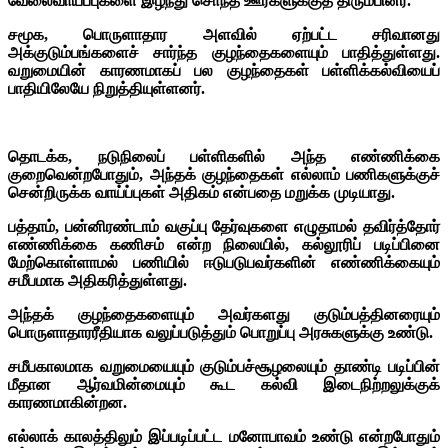
வேலைவாய்ப்புகளை இழந்து சொந்த ஊர்களுக்குத் திரும்பினர்.
சமூக, பொருளாதார அளவில் ஏற்பட்ட சரிவானது
அக்குடும்பங்களைச் சார்ந்த குழந்தைகளையும் பாதித்துள்ளது.
வறுமையின் காரணமாகப் பல குழந்தைகள் பள்ளிக்கல்வியைப்
பாதியிலேயே நிறுத்தியுள்ளனர்.
தொடக்க, நடுநிலைப் பள்ளிகளில் அந்த எண்ணிக்கை
குறைவென்றபோதும், அந்தக் குழந்தைகள் எல்லாம் பணிகளுக்குச்
சென்றிருக்க வாய்ப்புகள் அதிகம் என்பதை மறுக்க முடியாது.
பத்தாம், பன்னிரண்டாம் வகுப்பு தேர்வுகளை எழுதாமல் தவிர்த்தோர்
எண்ணிக்கை கணிசம் என்ற நிலையில், கல்லூரிப் படிப்பினை
மேற்கொள்ளாமல் பணியில் ஈடுபடுபவர்களின் எண்ணிக்கையும்
சமீபமாக அதிகரித்துள்ளது.
அந்தக் குழந்தைகளையும் அவர்களது குடும்பத்தினரையும்
பொருளாதாரரீதியாக வலுப்படுத்தும் பொறுப்பு அரசுகளுக்கு உண்டு.
சமீபகாலமாக வறுமையையும் குடும்பச்சூழலையும் தாண்டி படிப்பின்
மீதான ஆர்வமின்மையும் கூட கல்வி இடைநிற்றலுக்குக்
காரணமாகின்றன.
எல்லாக் காலத்திலும் இப்படிப்பட்ட மனோபாவம் உண்டு என்றபோதும்