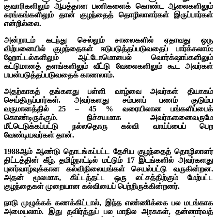
குவாரிகளிலும் ஆபத்தான பணிகளைக் கொண்ட ஆலைகளிலும்
சுரங்கங்களிலும் தான் குழந்தைத் தொழிலாளர்கள் இருப்பார்கள்
என்றில்லை.
அன்றாடம் கடந்து செல்லும் சாலைகளில் ஏதாவது ஒரு
விற்பனையில் குழந்தைகள் ஈடுபடுத்தப்படுவதைப் பார்க்கலாம்;
ஹோட்டல்களிலும் ஆட்டோமொபைல் வொர்க்‌ஷாப்களிலும்
கட்டுமானத் தளங்களிலும் வீட்டு வேலைகளிலும் கூட அவர்கள்
பயன்படுத்தப்படுவதைக் காணலாம்.
அதற்காகத் தங்களது பள்ளி வாழ்வை அவர்கள் தியாகம்
செய்திருப்பார்கள். அவர்களது சம்பளப் பணம் குடும்ப
வருமானத்தில் 25 – 45 % வரையிலான பங்களிப்பைக்
கொண்டிருக்கும். நிச்சயமாக அவர்களனைவருமே
மீட்டெடுக்கப்பட்டு நல்லதொரு கல்வி வாய்ப்பைப் பெற
வேண்டியவர்கள் தான்.
1988ஆம் ஆண்டு தொடங்கப்பட்ட தேசிய குழந்தைத் தொழிலாளர்
திட்டத்தின் கீழ், தமிழ்நாட்டில் மட்டும் 17 இடங்களில் அவர்களது
புனர்வாழ்வுக்கான கல்விநிலையங்கள் செயல்பட்டு வருகின்றன.
அதன் மூலமாக, கிட்டத்தட்ட ஒரு லட்சத்திற்கும் மேற்பட்ட
குழந்தைகள் முறையான கல்வியைப் பெற்றிருக்கின்றனர்.
நாடு முழுக்கக் கணக்கிட்டால், இந்த எண்ணிக்கை பல மடங்காக
அமையலாம். இது தவிர்த்துப் பல மாநில அரசுகள், தன்னார்வத்