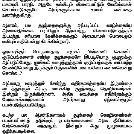
மகாகவி பாரதி. அதுவே கல்வியும் விளையாட்டும் கேளிக்கைச்
செயல்பாடுகளுமே அவர்களுக்கான உலகம் என்பதை
உணர்த்துகிறது.
ஆனால், பல குழந்தைகளுக்கு அப்படிப்பட்ட வாழ்க்கையே
அமைவதில்லை. படிப்பிலும் ஆர்வமற்று, விளையாடுவதற்கும்
இடமற்று, சரியான கேளிக்கைகளும் அமையாமல் மொபைலும்
டிவியும் கதியென்று கிடக்கின்றனர்.
ஓரளவுக்குப் பொருளாதார, சமூகப் பின்னணி கொண்ட
குடும்பங்களைச் சார்ந்த குழந்தைகளே இப்படியொரு சூழலுக்கு
ஆட்படும்போது, தாங்கள் உழைத்துத்தான் குடும்பத்தைக் காப்பாற்ற
வேண்டுமென்று இருக்கும் பிஞ்சுகளின் மன வலியை என்னவென்று
சொல்ல..?
அவ்வாறு உழைத்துச் சோர்ந்து எதிர்காலத்தையே இருண்மை
வட்டத்துக்குள் அடகு வைக்கிற குழந்தைத் தொழிலாளர்கள்
இன்றும் இருக்கின்றனர். அதீத லாபத்தை எதிர்நோக்கும்
பேராசைக்காரர்களால் அவர்களது ஏழ்மைச்சூழல்
பயன்படுத்தப்படுகிறது.
கடந்த பல ஆண்டுகளாகக் குழந்தைத் தொழிலாளர்கள்
பயன்பாட்டைத் தடுக்கும் நடவடிக்கைகளை அரசு தீவிரமாக
மேற்கொண்டு வந்தாலும், இன்றும் அது முழுமையாக
ஒழிந்தபாடில்லை.