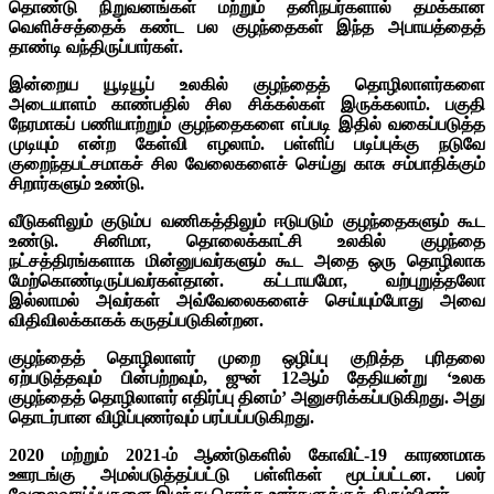
தொண்டு நிறுவனங்கள் மற்றும் தனிநபர்களால் தமக்கான
வெளிச்சத்தைக் கண்ட பல குழந்தைகள் இந்த அபாயத்தைத்
தாண்டி வந்திருப்பார்கள்.
இன்றைய யூடியூப் உலகில் குழந்தைத் தொழிலாளர்களை
அடையாளம் காண்பதில் சில சிக்கல்கள் இருக்கலாம். பகுதி
நேரமாகப் பணியாற்றும் குழந்தைகளை எப்படி இதில் வகைப்படுத்த
முடியும் என்ற கேள்வி எழலாம். பள்ளிப் படிப்புக்கு நடுவே
குறைந்தபட்சமாகச் சில வேலைகளைச் செய்து காசு சம்பாதிக்கும்
சிறார்களும் உண்டு.
வீடுகளிலும் குடும்ப வணிகத்திலும் ஈடுபடும் குழந்தைகளும் கூட
உண்டு. சினிமா, தொலைக்காட்சி உலகில் குழந்தை
நட்சத்திரங்களாக மின்னுபவர்களும் கூட அதை ஒரு தொழிலாக
மேற்கொண்டிருப்பவர்கள்தான். கட்டாயமோ, வற்புறுத்தலோ
இல்லாமல் அவர்கள் அவ்வேலைகளைச் செய்யும்போது அவை
விதிவிலக்காகக் கருதப்படுகின்றன.
குழந்தைத் தொழிலாளர் முறை ஒழிப்பு குறித்த புரிதலை
ஏற்படுத்தவும் பின்பற்றவும், ஜுன் 12ஆம் தேதியன்று ‘உலக
குழந்தைத் தொழிலாளர் எதிர்ப்பு தினம்’ அனுசரிக்கப்படுகிறது. அது
தொடர்பான விழிப்புணர்வும் பரப்பப்படுகிறது.
2020 மற்றும் 2021-ம் ஆண்டுகளில் கோவிட்-19 காரணமாக
ஊரடங்கு அமல்படுத்தப்பட்டு பள்ளிகள் மூடப்பட்டன. பலர்