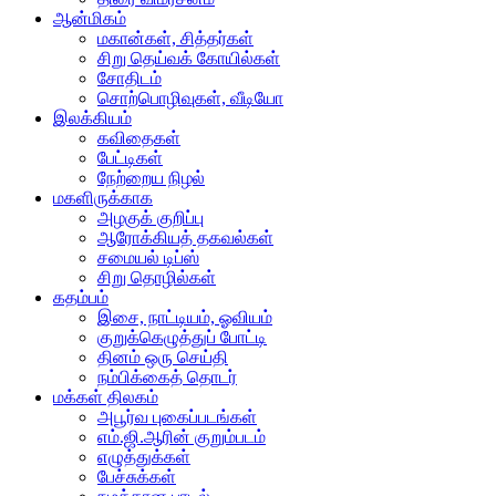
ஆன்மிகம்
மகான்கள், சித்தர்கள்
சிறு தெய்வக் கோயில்கள்
சோதிடம்
சொற்பொழிவுகள், வீடியோ
இலக்கியம்
கவிதைகள்
பேட்டிகள்
நேற்றைய நிழல்
மகளிருக்காக
அழகுக் குறிப்பு
ஆரோக்கியத் தகவல்கள்
சமையல் டிப்ஸ்
சிறு தொழில்கள்
கதம்பம்
இசை, நாட்டியம், ஓவியம்
குறுக்கெழுத்துப் போட்டி
தினம் ஒரு செய்தி
நம்பிக்கைத் தொடர்
மக்கள் திலகம்
அபூர்வ புகைப்படங்கள்
எம்.ஜி.ஆரின் குறும்படம்
எழுத்துக்கள்
பேச்சுக்கள்