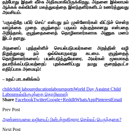
தற்போது இதன் வீச்சு அதிகமாகியிருக்கிறது. அதனை இல்லாமல்
ஆக்கக் கல்வியின் மகத்துவத்தை இளந்தளிர்களிடம் உணர்த்துவது
அவசியம்.
’பருவத்தே பயிர் செய்’ என்பது நம் முன்னோர்கள் விட்டுச் சென்ற
வாழ்க்கை முறை. குழந்தைப் பருவம் கற்பதற்கானது என்பதை
அறிந்தால், குழந்தைகளைத் தொழிலாளர்களாக அணுக மனம்
இடம் தராது.
அதனைப் புறந்தள்ளிச் செயல்படுபவர்களை அறத்தின் வழி
நிறுத்துவது நம் ஒவ்வொருவரது கடமை. குழந்தைத்
தொழிலாளர்களைப் பயன்படுத்துவோரை, அவர்கள் மூலமாகத்
தயாரிக்கப்படுபவற்றைப் புறக்கணிப்பது நமது குறைந்தபட்ச
எதிர்ப்பாக அமையும்!
– உதய் பாடகலிங்கம்
child
child labour
education
labour
sports
World Day Against Child
Labour
கல்வி
குழந்தை தொழிலாளர்
Share
Facebook
Twitter
Google+
ReddIt
WhatsApp
Pinterest
Email
Prev Post
அண்ணாமலை வழியைப் பின்பற்றுகிறாரா செல்வப் பெருந்தகை?
Next Post