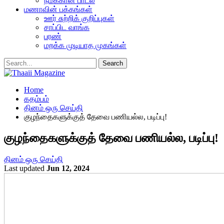
நமக்கான பாடல்
மணாவின் பக்கங்கள்
ஊர் சுற்றிக் குறிப்புகள்
சாப்பிட வாங்க
பரண்
மறக்க முடியாத முகங்கள்
Home
கதம்பம்
தினம் ஒரு செய்தி
குழந்தைகளுக்குத் தேவை பணியல்ல, படிப்பு!
குழந்தைகளுக்குத் தேவை பணியல்ல, படிப்பு!
தினம் ஒரு செய்தி
Last updated
Jun 12, 2024