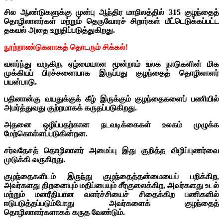
சில ஆண்டுகளுக்கு முன்பு ஆந்திர மாநிலத்தில் 315 குழந்தைத்
தொழிலாளர்கள் மற்றும் தெருவோரச் சிறார்கள் மீட்டெடுக்கப்பட்ட
தகவல் அதை உறுதிப்படுத்துகிறது.
நூற்றாண்டுகளாகத் தொடரும் சிக்கல்!
வளர்ந்து வருகிற, ஏழ்மையான மூன்றாம் உலக நாடுகளின் மிக
முக்கியப் பிரச்சனையாக இருப்பது குழந்தைத் தொழிலாளர்
பயன்பாடு.
பதினான்கு வயதுக்குக் கீழ் இருக்கும் குழந்தைகளைப் பணியில்
அமர்த்துவது குற்றமாகக் கருதப்படுகிறது.
அதனை ஒழிப்பதற்கான நடவடிக்கைகள் உலகம் முழுக்க
மேற்கொள்ளப்படுகின்றன.
சர்வதேசத் தொழிலாளர் அமைப்பு இது குறித்த விழிப்புணர்வை
முடுக்கி வருகிறது.
குழந்தைகளிடம் இருந்து குழந்தைத்தன்மையைப் பறிக்கிற,
அவர்களது திறனையும் மதிப்பையும் சீர்குலைக்கிற, அவர்களது உடல்
மற்றும் மனரீதியான வளர்ச்சியைச் சிதைக்கிற பணிகளில்
ஈடுபடுத்தப்படும்போது அவர்களைக் குழந்தைத்
தொழிலாளர்களாகக் கருத வேண்டும்.