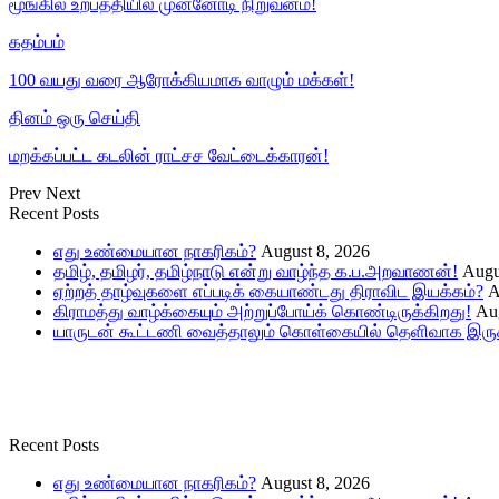
மூங்கில் உற்பத்தியில் முன்னோடி நிறுவனம்!
கதம்பம்
100 வயது வரை ஆரோக்கியமாக வாழும் மக்கள்!
தினம் ஒரு செய்தி
மறக்கப்பட்ட கடலின் ராட்சச வேட்டைக்காரன்!
Prev
Next
Recent Posts
எது உண்மையான நாகரிகம்?
August 8, 2026
தமிழ், தமிழர், தமிழ்நாடு என்று வாழ்ந்த க.ப.அறவாணன்!
Augu
ஏற்றத் தாழ்வுகளை எப்படிக் கையாண்டது திராவிட இயக்கம்?
A
கிராமத்து வாழ்க்கையும் அற்றுப்போய்க் கொண்டிருக்கிறது!
Aug
யாருடன் கூட்டணி வைத்தாலும் கொள்கையில் தெளிவாக இருக்
Recent Posts
எது உண்மையான நாகரிகம்?
August 8, 2026