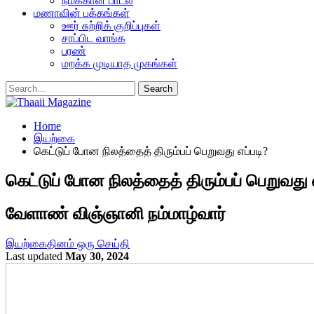
நமக்கான பாடல்
மணாவின் பக்கங்கள்
ஊர் சுற்றிக் குறிப்புகள்
சாப்பிட வாங்க
பரண்
மறக்க முடியாத முகங்கள்
Home
இயற்கை
கெட்டுப் போன நிலத்தைத் திரும்பப் பெறுவது எப்படி?
கெட்டுப் போன நிலத்தைத் திரும்பப் பெறுவது எ
வேளாண் விஞ்ஞானி நம்மாழ்வார்
இயற்கை
தினம் ஒரு செய்தி
Last updated
May 30, 2024