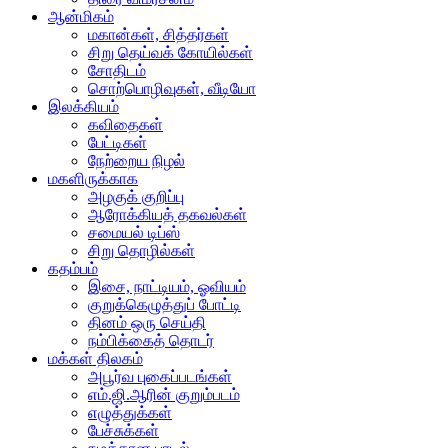
ஆன்மிகம்
மகான்கள், சித்தர்கள்
சிறு தெய்வக் கோயில்கள்
சோதிடம்
சொற்பொழிவுகள், வீடியோ
இலக்கியம்
கவிதைகள்
பேட்டிகள்
நேற்றைய நிழல்
மகளிருக்காக
அழகுக் குறிப்பு
ஆரோக்கியத் தகவல்கள்
சமையல் டிப்ஸ்
சிறு தொழில்கள்
கதம்பம்
இசை, நாட்டியம், ஓவியம்
குறுக்கெழுத்துப் போட்டி
தினம் ஒரு செய்தி
நம்பிக்கைத் தொடர்
மக்கள் திலகம்
அபூர்வ புகைப்படங்கள்
எம்.ஜி.ஆரின் குறும்படம்
எழுத்துக்கள்
பேச்சுக்கள்