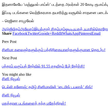
இதனாலேயே ‘மஞ்ஞுமல் பாய்ஸ்’ படத்தை அவர்கள் 20 கோடி ரூபாய்க்கு
இப்படி படங்களை வெற்றிகரமாக தயாரித்து வசூலில் சாதனை படைக்க,
– ரெஜினா சாமுவேல்
ஆடுஜீவிதம்
ஆவேசம்
இயக்குநர் சிதம்பரம்
ஓடிடி
ஃபகத் ஃபாசில்
கொரோ
Share
Facebook
Twitter
Google+
ReddIt
WhatsApp
Pinterest
Email
Prev Post
சினிமா கலைஞர்களுக்கும் பத்திரிகையாளர்களுக்குமான தொடர்பு!
Next Post
பத்தாம் வகுப்புத் தேர்வில் 91.55 சதவீதம் பேர் தேர்ச்சி!
You might also like
சினி நியூஸ்
டெல்லி கணேஷ்: தமிழ் சினிமாவின் ‘டைமிங் டயலாக்’ கிங்!
சினி நியூஸ்
மகத்தான படங்களைத் தந்த மகேந்திரன்!