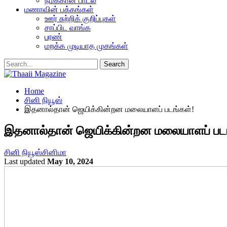
நமக்கான பாடல்
மணாவின் பக்கங்கள்
ஊர் சுற்றிக் குறிப்புகள்
சாப்பிட வாங்க
பரண்
மறக்க முடியாத முகங்கள்
Home
சினி நியூஸ்
இதனால்தான் ஜெயிக்கின்றன மலையாளப் படங்கள்!
இதனால்தான் ஜெயிக்கின்றன மலையாளப் படங
சினி நியூஸ்
சினிமா
Last updated
May 10, 2024