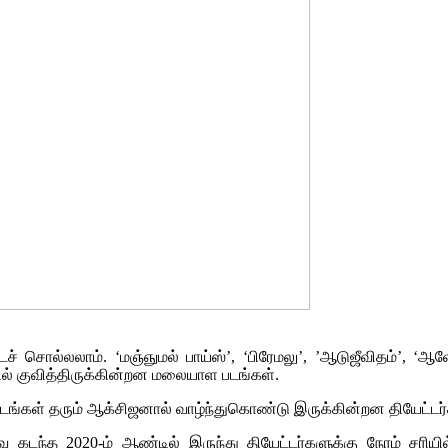
சொல்லலாம். ‘மஞ்ஞுமல் பாய்ஸ்’, ‘பிரேமலு’, ’ஆடுஜீவிதம்’, ‘ஆவே
சில் குவித்திருக்கின்றன மலையாள படங்கள்.
் படங்கள் தரும் ஆக்சிஜனால் வாழ்ந்துகொண்டு இருக்கின்றன தியேட்டர்
்த 2020-ம் ஆண்டில் இருந்து தியேட்டர்களுக்கு நேரம் சரியில்ல