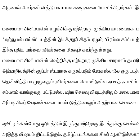
அதனால் அவர்கள் வித்தியாசமான கதைகளை யோசிக்கிறார்கள். இது
மலையாள சினிமாவின் எழுச்சிக்கு மற்றொரு முக்கிய காரணமாக 
‘மஞ்ஞுமல் பாய்ஸ்’ படத்தின் இயக்குநர் சிதம்பரமும், ‘பிரம்மயுகம்’
இந்த புதிய பார்வை ரசிகர்களை மிகவும் கவர்ந்துள்ளது.
மலையாள சினிமாவின் வெற்றிக்கு மற்றொரு முக்கிய காரணம் தயாரி
அம்மாநிலத்தின் சூப்பர் ஸ்டாராக கருதப்படும் மோகன்லாலே ஒரு படத
தென்னிந்தியா முழுவதும் ரசிகர்களை கொண்டுள்ள ஃபகத் ஃபாசில் ‘புஷ
சம்பளம் வாங்குவது மட்டுமல்ல, மற்ற செலவு விஷயத்திலும் மலையாள ந
அப்படி சிலர் கேரவன்களை பயன்படுத்தினாலும் அதற்கான செலவை த
ஷூட்டிங்கின்போது ஓரிடத்தில் இருந்து மற்றொரு இடத்துக்கு செல்
அடுத்த விஷயம் திட்டமிடுதல். தமிழ்ப் படங்களை சிலர் ஆண்டுக்கணக