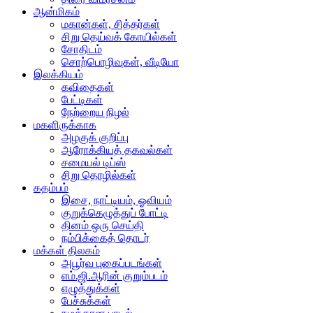
ஆன்மிகம்
மகான்கள், சித்தர்கள்
சிறு தெய்வக் கோயில்கள்
சோதிடம்
சொற்பொழிவுகள், வீடியோ
இலக்கியம்
கவிதைகள்
பேட்டிகள்
நேற்றைய நிழல்
மகளிருக்காக
அழகுக் குறிப்பு
ஆரோக்கியத் தகவல்கள்
சமையல் டிப்ஸ்
சிறு தொழில்கள்
கதம்பம்
இசை, நாட்டியம், ஓவியம்
குறுக்கெழுத்துப் போட்டி
தினம் ஒரு செய்தி
நம்பிக்கைத் தொடர்
மக்கள் திலகம்
அபூர்வ புகைப்படங்கள்
எம்.ஜி.ஆரின் குறும்படம்
எழுத்துக்கள்
பேச்சுக்கள்