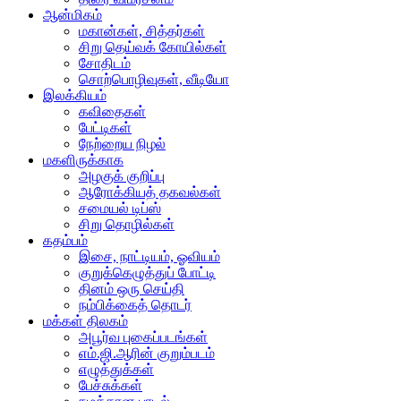
ஆன்மிகம்
மகான்கள், சித்தர்கள்
சிறு தெய்வக் கோயில்கள்
சோதிடம்
சொற்பொழிவுகள், வீடியோ
இலக்கியம்
கவிதைகள்
பேட்டிகள்
நேற்றைய நிழல்
மகளிருக்காக
அழகுக் குறிப்பு
ஆரோக்கியத் தகவல்கள்
சமையல் டிப்ஸ்
சிறு தொழில்கள்
கதம்பம்
இசை, நாட்டியம், ஓவியம்
குறுக்கெழுத்துப் போட்டி
தினம் ஒரு செய்தி
நம்பிக்கைத் தொடர்
மக்கள் திலகம்
அபூர்வ புகைப்படங்கள்
எம்.ஜி.ஆரின் குறும்படம்
எழுத்துக்கள்
பேச்சுக்கள்