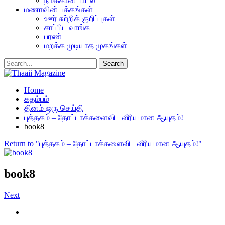
நமக்கான பாடல்
மணாவின் பக்கங்கள்
ஊர் சுற்றிக் குறிப்புகள்
சாப்பிட வாங்க
பரண்
மறக்க முடியாத முகங்கள்
Home
கதம்பம்
தினம் ஒரு செய்தி
புத்தகம் – தோட்டாக்களைவிட வீரியமான ஆயுதம்!
book8
Return to "புத்தகம் – தோட்டாக்களைவிட வீரியமான ஆயுதம்!"
book8
Next