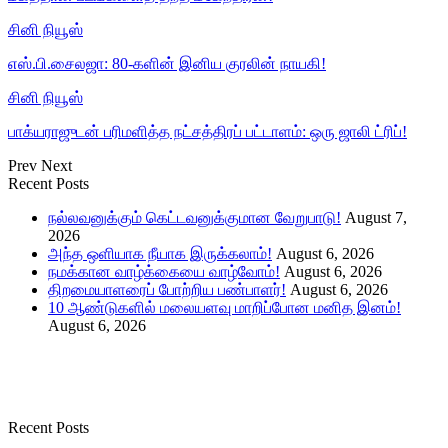
சினி நியூஸ்
எஸ்.பி.சைலஜா: 80-களின் இனிய குரலின் நாயகி!
சினி நியூஸ்
பாக்யராஜுடன் பரிமளித்த நட்சத்திரப் பட்டாளம்: ஒரு ஜாலி ட்ரிப்!
Prev
Next
Recent Posts
நல்லவனுக்கும் கெட்டவனுக்குமான வேறுபாடு!
August 7,
2026
அந்த ஒளியாக நீயாக இருக்கலாம்!
August 6, 2026
நமக்கான வாழ்க்கையை வாழ்வோம்!
August 6, 2026
திறமையாளரைப் போற்றிய பண்பாளர்!
August 6, 2026
10 ஆண்டுகளில் மலையளவு மாறிப்போன மனித இனம்!
August 6, 2026
Recent Posts