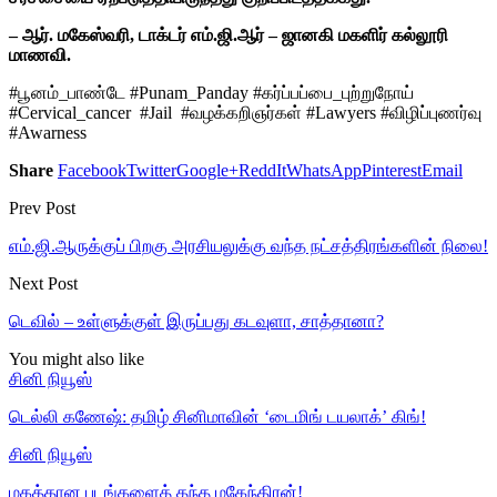
– ஆர். மகேஸ்வரி, டாக்டர் எம்.ஜி.ஆர் – ஜானகி மகளிர் கல்லூரி
மாணவி.
#பூனம்_பாண்டே #Punam_Panday #கர்ப்பப்பை_புற்றுநோய்
#Cervical_cancer #Jail #வழக்கறிஞர்கள் #Lawyers #விழிப்புணர்வு
#Awarness
Share
Facebook
Twitter
Google+
ReddIt
WhatsApp
Pinterest
Email
Prev Post
எம்.ஜி.ஆருக்குப் பிறகு அரசியலுக்கு வந்த நட்சத்திரங்களின் நிலை!
Next Post
டெவில் – உள்ளுக்குள் இருப்பது கடவுளா, சாத்தானா?
You might also like
சினி நியூஸ்
டெல்லி கணேஷ்: தமிழ் சினிமாவின் ‘டைமிங் டயலாக்’ கிங்!
சினி நியூஸ்
மகத்தான படங்களைத் தந்த மகேந்திரன்!