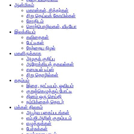
ஆன்மிகம்
மகான்கள், சித்தர்கள்
சிறு தெய்வக் கோயில்கள்
சோதிடம்
சொற்பொழிவுகள், வீடியோ
இலக்கியம்
கவிதைகள்
பேட்டிகள்
நேற்றைய நிழல்
மகளிருக்காக
அழகுக் குறிப்பு
ஆரோக்கியத் தகவல்கள்
சமையல் டிப்ஸ்
சிறு தொழில்கள்
கதம்பம்
இசை, நாட்டியம், ஓவியம்
குறுக்கெழுத்துப் போட்டி
தினம் ஒரு செய்தி
நம்பிக்கைத் தொடர்
மக்கள் திலகம்
அபூர்வ புகைப்படங்கள்
எம்.ஜி.ஆரின் குறும்படம்
எழுத்துக்கள்
பேச்சுக்கள்