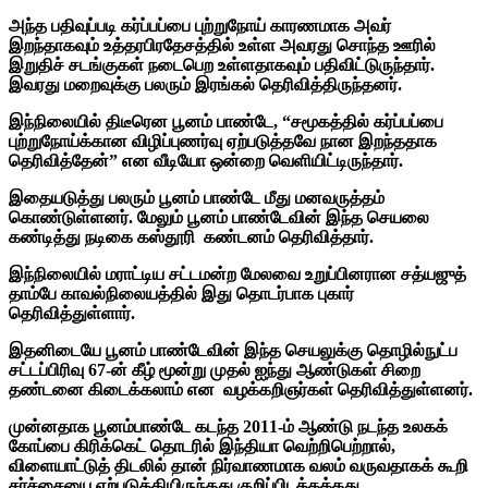
அந்த பதிவுப்படி கர்ப்பப்பை புற்றுநோய் காரணமாக அவர்
இறந்தாகவும் உத்தரபிரதேசத்தில் உள்ள அவரது சொந்த ஊரில்
இறுதிச் சடங்குகள் நடைபெற உள்ளதாகவும் பதிவிட்டுருந்தார்.
இவரது மறைவுக்கு பலரும் இரங்கல் தெரிவித்திருந்தனர்.
இந்நிலையில் திடீரென பூனம் பாண்டே, “சமூகத்தில் கர்ப்பப்பை
புற்றுநோய்க்கான விழிப்புணர்வு ஏற்படுத்தவே நான இறந்ததாக
தெரிவித்தேன்” என வீடியோ ஒன்றை வெளியிட்டிருந்தார்.
இதையடுத்து பலரும் பூனம் பாண்டே மீது மனவருத்தம்
கொ‌ண்டு‌ள்ளனர். மேலும்
பூனம் பாண்டேவின் இந்த செயலை
கண்டித்து நடிகை கஸ்தூரி கண்டனம் தெரிவித்தார்.
இந்நிலையில் மராட்டிய சட்டமன்ற மேலவை உறுப்பினரான சத்யஜுத்
தாம்பே காவல்நிலையத்தில் இது தொடர்பாக புகார்
தெரிவித்துள்ளார்.
இதனிடையே பூனம் பாண்டேவின் இந்த செயலுக்கு தொழில்நுட்ப
சட்டப்பிரிவு 67-ன் கீழ் மூன்று முதல் ஐந்து ஆண்டுகள் சிறை
தண்டனை கிடைக்கலாம் என வழக்கறிஞர்கள் தெரிவித்துள்ளனர்.
முன்னதாக பூனம்பாண்டே கடந்த 2011-ம் ஆண்டு நடந்த உலகக்
கோப்பை கிரிக்கெட் தொடரில் இந்தியா வெற்றிபெற்றால்,
விளையாட்டுத் திடலில் தான் நிர்வாணமாக வலம் வருவதாகக் கூறி
சர்ச்சையை ஏற்படுத்தியிருந்தது குறிப்பிடத்தக்கது.