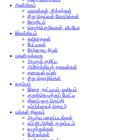
ஆன்மிகம்
மகான்கள், சித்தர்கள்
சிறு தெய்வக் கோயில்கள்
சோதிடம்
சொற்பொழிவுகள், வீடியோ
இலக்கியம்
கவிதைகள்
பேட்டிகள்
நேற்றைய நிழல்
மகளிருக்காக
அழகுக் குறிப்பு
ஆரோக்கியத் தகவல்கள்
சமையல் டிப்ஸ்
சிறு தொழில்கள்
கதம்பம்
இசை, நாட்டியம், ஓவியம்
குறுக்கெழுத்துப் போட்டி
தினம் ஒரு செய்தி
நம்பிக்கைத் தொடர்
மக்கள் திலகம்
அபூர்வ புகைப்படங்கள்
எம்.ஜி.ஆரின் குறும்படம்
எழுத்துக்கள்
பேச்சுக்கள்