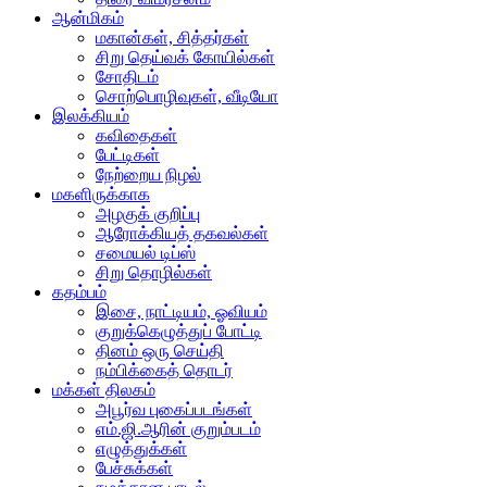
ஆன்மிகம்
மகான்கள், சித்தர்கள்
சிறு தெய்வக் கோயில்கள்
சோதிடம்
சொற்பொழிவுகள், வீடியோ
இலக்கியம்
கவிதைகள்
பேட்டிகள்
நேற்றைய நிழல்
மகளிருக்காக
அழகுக் குறிப்பு
ஆரோக்கியத் தகவல்கள்
சமையல் டிப்ஸ்
சிறு தொழில்கள்
கதம்பம்
இசை, நாட்டியம், ஓவியம்
குறுக்கெழுத்துப் போட்டி
தினம் ஒரு செய்தி
நம்பிக்கைத் தொடர்
மக்கள் திலகம்
அபூர்வ புகைப்படங்கள்
எம்.ஜி.ஆரின் குறும்படம்
எழுத்துக்கள்
பேச்சுக்கள்