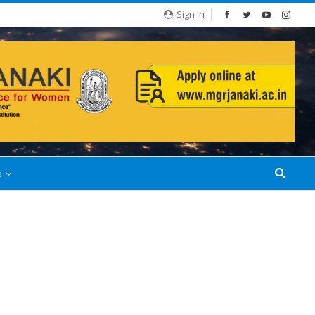
Sign In
்